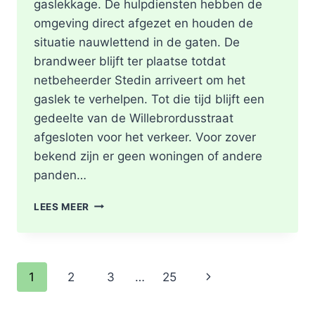
gaslekkage. De hulpdiensten hebben de
omgeving direct afgezet en houden de
situatie nauwlettend in de gaten. De
brandweer blijft ter plaatse totdat
netbeheerder Stedin arriveert om het
gaslek te verhelpen. Tot die tijd blijft een
gedeelte van de Willebrordusstraat
afgesloten voor het verkeer. Voor zover
bekend zijn er geen woningen of andere
panden…
GASLEKKAGE
LEES MEER
IN
OPENGEBROKEN
STRAAT
WILLEBRORDUSSTRAAT
Paginanavigatie
Volgende
1
2
3
…
25
IN
ROTTERDAM
pagina