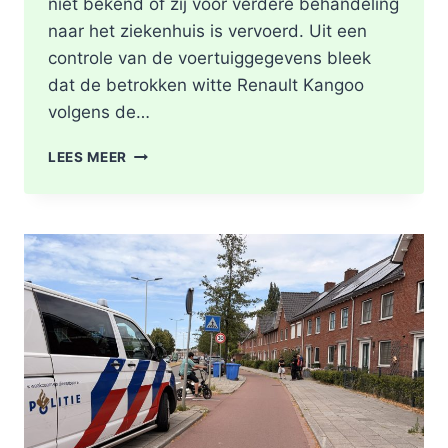
niet bekend of zij voor verdere behandeling
naar het ziekenhuis is vervoerd. Uit een
controle van de voertuiggegevens bleek
dat de betrokken witte Renault Kangoo
volgens de…
GEWONDE
LEES MEER
EN
SCHADE
NA
AANRIJDING
PITTSBURGHSTRAAT
IN
ROTTERDAM