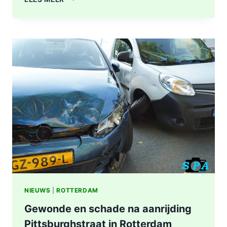
A16
ROTTERDAM
VOLLEDIG
AFGESLOTEN
NA
ZWAAR
ONGEVAL,
BESTUURDER
AANGEHOUDEN
NIEUWS
|
ROTTERDAM
Gewonde en schade na aanrijding
Pittsburghstraat in Rotterdam