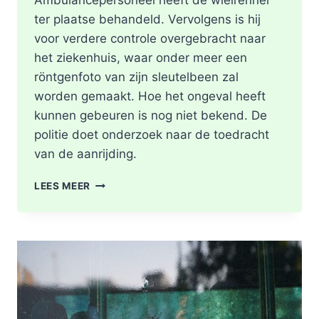
Ambulancepersoneel heeft de wielrenner
ter plaatse behandeld. Vervolgens is hij
voor verdere controle overgebracht naar
het ziekenhuis, waar onder meer een
röntgenfoto van zijn sleutelbeen zal
worden gemaakt. Hoe het ongeval heeft
kunnen gebeuren is nog niet bekend. De
politie doet onderzoek naar de toedracht
van de aanrijding.
GEWONDE
LEES MEER
NA
BOTSING
TUSSEN
TWEE
FIETSERS
ABTSWEG
IN
ROTTERDAM