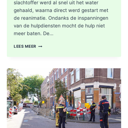
slachtoffer werd al snel uit het water
gehaald, waarna direct werd gestart met
de reanimatie. Ondanks de inspanningen
van de hulpdiensten mocht de hulp niet
meer baten. De…
MAN
LEES MEER
OVERLEDEN
NADAT
HIJ
TE
WATER
RAAKT
LANGS
DE
KASTANJESINGEL
IN
ROTTERDAM-
SCHIEBROEK