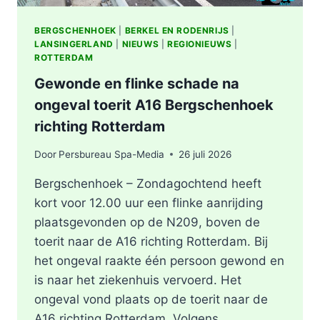
BERGSCHENHOEK
|
BERKEL EN RODENRIJS
|
LANSINGERLAND
|
NIEUWS
|
REGIONIEUWS
|
ROTTERDAM
Gewonde en flinke schade na
ongeval toerit A16 Bergschenhoek
richting Rotterdam
Door
Persbureau Spa-Media
26 juli 2026
Bergschenhoek – Zondagochtend heeft
kort voor 12.00 uur een flinke aanrijding
plaatsgevonden op de N209, boven de
toerit naar de A16 richting Rotterdam. Bij
het ongeval raakte één persoon gewond en
is naar het ziekenhuis vervoerd. Het
ongeval vond plaats op de toerit naar de
A16 richting Rotterdam. Volgens