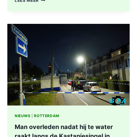
LEES MEER
TREFFEN
RET-
BUS
32:
GEWONDE
EN
AANHOUDING
NA
SCHIETPARTIJ
IN
ROTTERDAM
NIEUWS
|
ROTTERDAM
Man overleden nadat hij te water
raakt langs de Kastanjesingel in