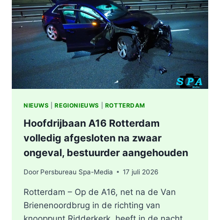
BERGSCHENHOEK
RICHTING
ROTTERDAM
NIEUWS
|
REGIONIEUWS
|
ROTTERDAM
Hoofdrijbaan A16 Rotterdam
volledig afgesloten na zwaar
ongeval, bestuurder aangehouden
Door
Persbureau Spa-Media
17 juli 2026
Rotterdam – Op de A16, net na de Van
Brienenoordbrug in de richting van
knooppunt Ridderkerk, heeft in de nacht