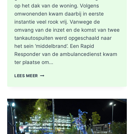
op het dak van de woning. Volgens
omwonenden kwam daarbij in eerste
instantie veel rook vrij. Vanwege de
omvang van de inzet en de komst van twee
tankautospuiten werd opgeschaald naar
het sein ‘middelbrand’. Een Rapid
Responder van de ambulancedienst kwam
ter plaatse om…
BRAND
LEES MEER
IN
DAK
VAN
WONING
TIJDENS
WERKZAAMHEDEN
AAN
LIEVEN
DE