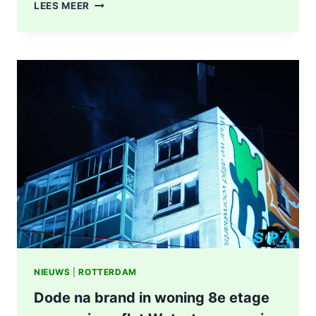
POLITIE
LEES MEER
DOET
ONDERZOEK
NAAR
STEEKINCIDENT
CENTRUM
ROTTERDAM
KAREL
DOORMANSTRAAT
IN
ROTTERDAM
NIEUWS
|
ROTTERDAM
Dode na brand in woning 8e etage