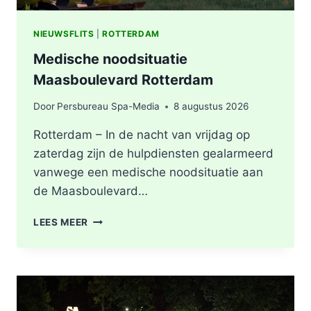
NIEUWSFLITS
|
ROTTERDAM
Medische noodsituatie
Maasboulevard Rotterdam
Door
Persbureau Spa-Media
8 augustus 2026
Rotterdam – In de nacht van vrijdag op
zaterdag zijn de hulpdiensten gealarmeerd
vanwege een medische noodsituatie aan
de Maasboulevard…
MEDISCHE
LEES MEER
NOODSITUATIE
MAASBOULEVARD
ROTTERDAM