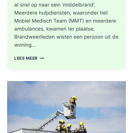
al snel op naar sein ‘middelbrand’.
Meerdere hulpdiensten, waaronder het
Mobiel Medisch Team (MMT) en meerdere
ambulances, kwamen ter plaatse.
Brandweerlieden wisten een persoon uit de
woning…
DODE
LEES MEER
NA
BRAND
IN
WONING
8E
ETAGE
VAN
SENIORENFLAT
WATERTORENWEG
IN
ROTTERDAM