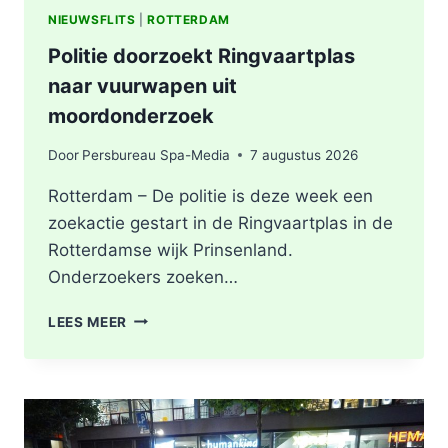
NIEUWSFLITS
|
ROTTERDAM
Politie doorzoekt Ringvaartplas
naar vuurwapen uit
moordonderzoek
Door
Persbureau Spa-Media
7 augustus 2026
Rotterdam – De politie is deze week een
zoekactie gestart in de Ringvaartplas in de
Rotterdamse wijk Prinsenland.
Onderzoekers zoeken…
POLITIE
LEES MEER
DOORZOEKT
RINGVAARTPLAS
NAAR
VUURWAPEN
UIT
MOORDONDERZOEK