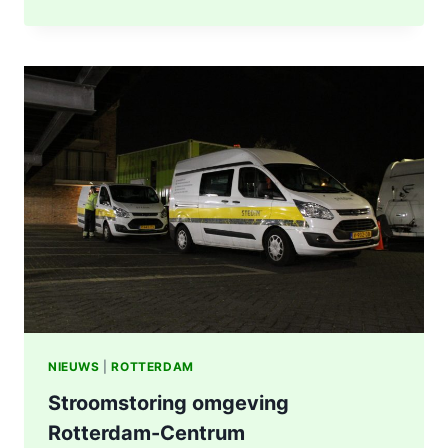
UITGEBRAND,
RUIT
BESCHADIGD
BIJ
STATION
KRALINGSE
ZOOM
IN
ROTTERDAM
NIEUWS
|
ROTTERDAM
Stroomstoring omgeving
Rotterdam-Centrum