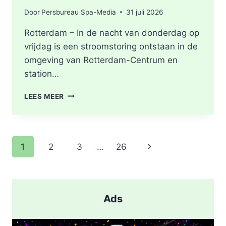
Door
Persbureau Spa-Media
31 juli 2026
Rotterdam – In de nacht van donderdag op
vrijdag is een stroomstoring ontstaan in de
omgeving van Rotterdam-Centrum en
station…
STROOMSTORING
LEES MEER
OMGEVING
ROTTERDAM-
CENTRUM
Paginanavigatie
Volgende
1
2
3
…
26
pagina
Ads