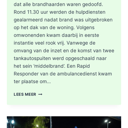
dat alle brandhaarden waren gedoofd.
Rond 11.30 uur werden de hulpdiensten
gealarmeerd nadat brand was uitgebroken
op het dak van de woning. Volgens
omwonenden kwam daarbij in eerste
instantie veel rook vrij. Vanwege de
omvang van de inzet en de komst van twee
tankautospuiten werd opgeschaald naar
het sein ‘middelbrand’. Een Rapid
Responder van de ambulancedienst kwam
ter plaatse om…
BRAND
LEES MEER
IN
DAK
VAN
WONING
TIJDENS