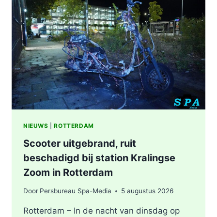
WERKZAAMHEDEN
AAN
LIEVEN
DE
KEYSTRAAT
IN
ROTTERDAM
NIEUWS
|
ROTTERDAM
Scooter uitgebrand, ruit
beschadigd bij station Kralingse
Zoom in Rotterdam
Door
Persbureau Spa-Media
5 augustus 2026
Rotterdam – In de nacht van dinsdag op