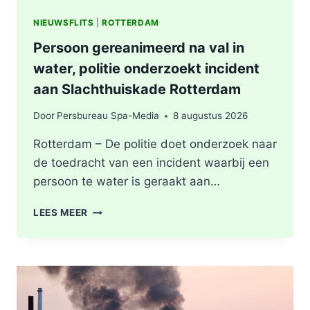
NIEUWSFLITS
|
ROTTERDAM
Persoon gereanimeerd na val in
water, politie onderzoekt incident
aan Slachthuiskade Rotterdam
Door
Persbureau Spa-Media
8 augustus 2026
Rotterdam – De politie doet onderzoek naar
de toedracht van een incident waarbij een
persoon te water is geraakt aan…
PERSOON
LEES MEER
GEREANIMEERD
NA
VAL
IN
WATER,
POLITIE