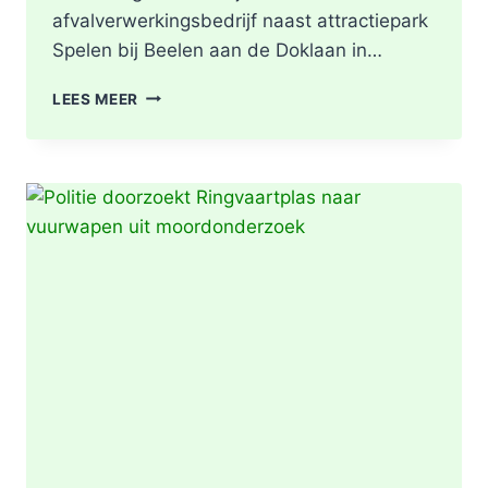
afvalverwerkingsbedrijf naast attractiepark
Spelen bij Beelen aan de Doklaan in…
GRIP2
LEES MEER
–
ZEER
GROTE
BRAND
|
BRAND
IN
AFVALBERG
ZORGT
VOOR
GROTE
ROOKONTWIKKELING
IN
ROTTERDAM