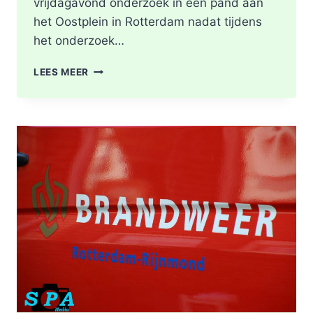
vrijdagavond onderzoek in een pand aan
het Oostplein in Rotterdam nadat tijdens
het onderzoek…
BRANDGERUCHT
LEES MEER
LEIDT
TOT
ONTDEKKING
VAN
DRUGSLAB
IN
WONING
OOSTPLEIN
IN
ROTTERDAM