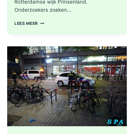
Rotterdamse wijk Prinsenland.
Onderzoekers zoeken…
POLITIE
LEES MEER
DOORZOEKT
RINGVAARTPLAS
NAAR
VUURWAPEN
UIT
MOORDONDERZOEK