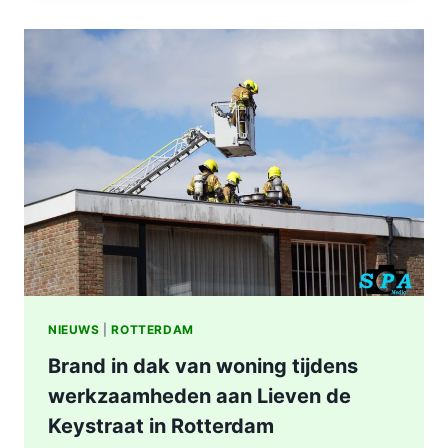
IN
WONING
8E
ETAGE
VAN
SENIORENFLAT
WATERTORENWEG
IN
ROTTERDAM
NIEUWS
|
ROTTERDAM
Brand in dak van woning tijdens
werkzaamheden aan Lieven de
Keystraat in Rotterdam