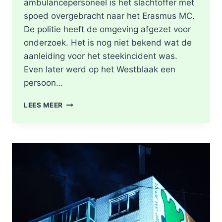
ambulancepersoneel is het slachtoffer met
spoed overgebracht naar het Erasmus MC.
De politie heeft de omgeving afgezet voor
onderzoek. Het is nog niet bekend wat de
aanleiding voor het steekincident was.
Even later werd op het Westblaak een
persoon…
POLITIE
LEES MEER
DOET
ONDERZOEK
NAAR
STEEKINCIDENT
CENTRUM
ROTTERDAM
KAREL
DOORMANSTRAAT
IN
ROTTERDAM