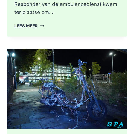
Responder van de ambulancedienst kwam
ter plaatse om…
BRAND
LEES MEER
IN
DAK
VAN
WONING
TIJDENS
WERKZAAMHEDEN
AAN
LIEVEN
DE
KEYSTRAAT
IN
ROTTERDAM