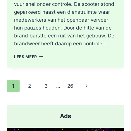
vuur snel onder controle. De scooter stond
geparkeerd naast een dienstruimte waar
medewerkers van het openbaar vervoer
hun pauzes houden. Door de hitte van de
brand barstte een ruit van het gebouw. De
brandweer heeft daarop een controle…
SCOOTER
LEES MEER
UITGEBRAND,
RUIT
BESCHADIGD
BIJ
Paginanavigatie
Volgende
1
2
3
…
26
STATION
KRALINGSE
pagina
ZOOM
IN
ROTTERDAM
Ads