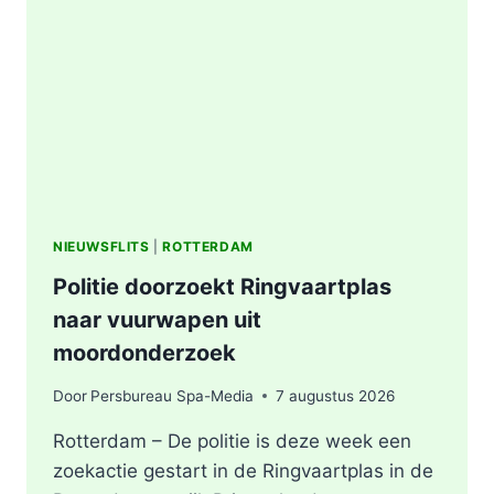
AFVALBERG
ZORGT
VOOR
GROTE
ROOKONTWIKKELING
IN
ROTTERDAM
NIEUWSFLITS
|
ROTTERDAM
Politie doorzoekt Ringvaartplas
naar vuurwapen uit
moordonderzoek
Door
Persbureau Spa-Media
7 augustus 2026
Rotterdam – De politie is deze week een
zoekactie gestart in de Ringvaartplas in de