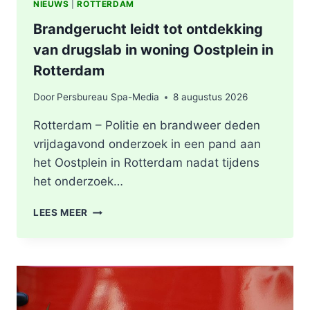
NIEUWS
|
ROTTERDAM
Brandgerucht leidt tot ontdekking
van drugslab in woning Oostplein in
Rotterdam
Door
Persbureau Spa-Media
8 augustus 2026
Rotterdam – Politie en brandweer deden
vrijdagavond onderzoek in een pand aan
het Oostplein in Rotterdam nadat tijdens
het onderzoek…
BRANDGERUCHT
LEES MEER
LEIDT
TOT
ONTDEKKING
VAN
DRUGSLAB
IN