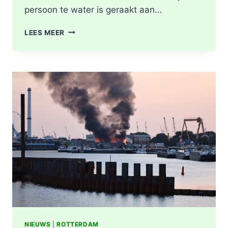
persoon te water is geraakt aan…
PERSOON
LEES MEER
GEREANIMEERD
NA
VAL
IN
WATER,
POLITIE
ONDERZOEKT
INCIDENT
AAN
SLACHTHUISKADE
ROTTERDAM
NIEUWS
|
ROTTERDAM