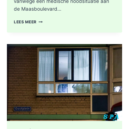
vanwege een medische noodsituatie aan
de Maasboulevard…
MEDISCHE
LEES MEER
NOODSITUATIE
MAASBOULEVARD
ROTTERDAM