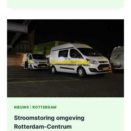
UITGEBRAND,
RUIT
BESCHADIGD
BIJ
STATION
KRALINGSE
ZOOM
IN
ROTTERDAM
NIEUWS
|
ROTTERDAM
Stroomstoring omgeving
Rotterdam-Centrum