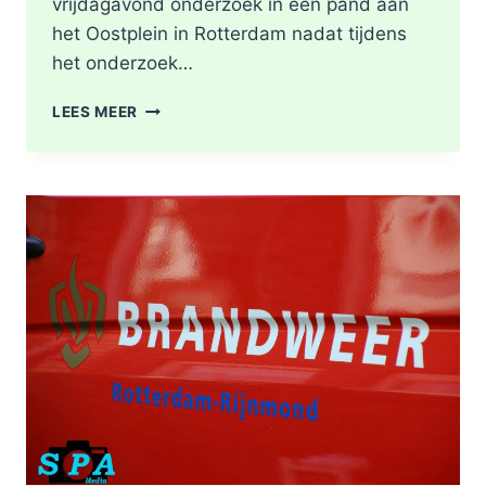
vrijdagavond onderzoek in een pand aan
het Oostplein in Rotterdam nadat tijdens
het onderzoek…
BRANDGERUCHT
LEES MEER
LEIDT
TOT
ONTDEKKING
VAN
DRUGSLAB
IN
WONING
OOSTPLEIN
IN
ROTTERDAM