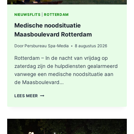
NIEUWSFLITS
|
ROTTERDAM
Medische noodsituatie
Maasboulevard Rotterdam
Door
Persbureau Spa-Media
8 augustus 2026
Rotterdam – In de nacht van vrijdag op
zaterdag zijn de hulpdiensten gealarmeerd
vanwege een medische noodsituatie aan
de Maasboulevard…
MEDISCHE
LEES MEER
NOODSITUATIE
MAASBOULEVARD
ROTTERDAM