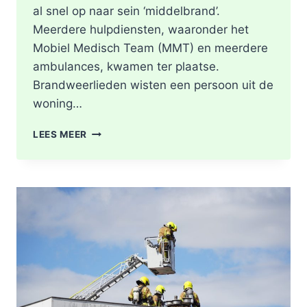
al snel op naar sein ‘middelbrand’.
Meerdere hulpdiensten, waaronder het
Mobiel Medisch Team (MMT) en meerdere
ambulances, kwamen ter plaatse.
Brandweerlieden wisten een persoon uit de
woning…
DODE
LEES MEER
NA
BRAND
IN
WONING
8E
ETAGE
VAN
SENIORENFLAT
WATERTORENWEG
IN
ROTTERDAM