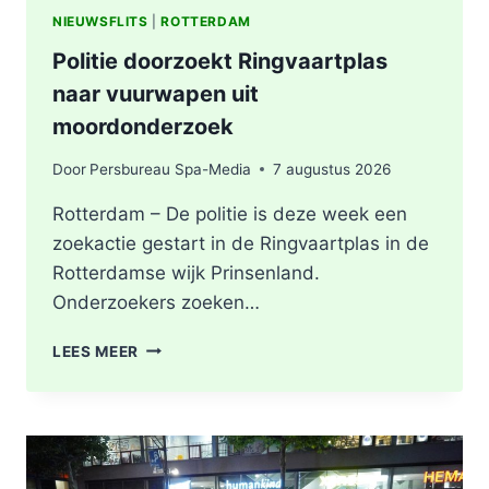
NIEUWSFLITS
|
ROTTERDAM
Politie doorzoekt Ringvaartplas
naar vuurwapen uit
moordonderzoek
Door
Persbureau Spa-Media
7 augustus 2026
Rotterdam – De politie is deze week een
zoekactie gestart in de Ringvaartplas in de
Rotterdamse wijk Prinsenland.
Onderzoekers zoeken…
POLITIE
LEES MEER
DOORZOEKT
RINGVAARTPLAS
NAAR
VUURWAPEN
UIT
MOORDONDERZOEK