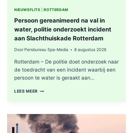
NIEUWSFLITS
|
ROTTERDAM
Persoon gereanimeerd na val in
water, politie onderzoekt incident
aan Slachthuiskade Rotterdam
Door
Persbureau Spa-Media
8 augustus 2026
Rotterdam – De politie doet onderzoek naar
de toedracht van een incident waarbij een
persoon te water is geraakt aan…
PERSOON
LEES MEER
GEREANIMEERD
NA
VAL
IN
WATER,
POLITIE