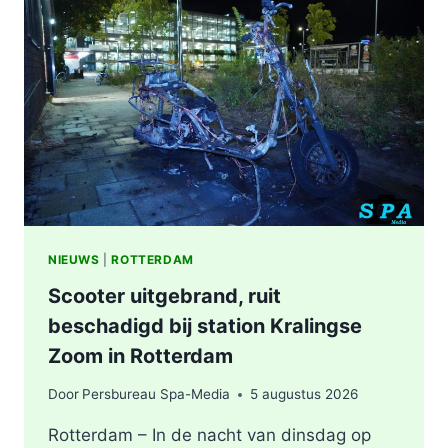
WERKZAAMHEDEN
AAN
LIEVEN
DE
KEYSTRAAT
IN
ROTTERDAM
NIEUWS
|
ROTTERDAM
Scooter uitgebrand, ruit
beschadigd bij station Kralingse
Zoom in Rotterdam
Door
Persbureau Spa-Media
5 augustus 2026
Rotterdam – In de nacht van dinsdag op