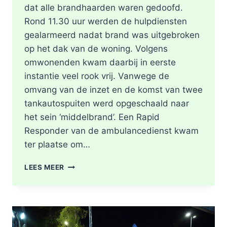
dat alle brandhaarden waren gedoofd.
Rond 11.30 uur werden de hulpdiensten
gealarmeerd nadat brand was uitgebroken
op het dak van de woning. Volgens
omwonenden kwam daarbij in eerste
instantie veel rook vrij. Vanwege de
omvang van de inzet en de komst van twee
tankautospuiten werd opgeschaald naar
het sein ‘middelbrand’. Een Rapid
Responder van de ambulancedienst kwam
ter plaatse om…
BRAND
LEES MEER
IN
DAK
VAN
WONING
TIJDENS