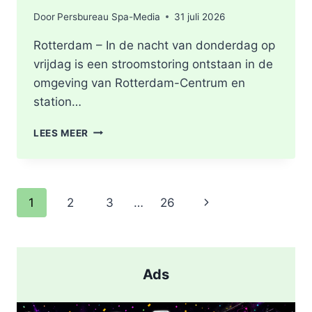
Door
Persbureau Spa-Media
31 juli 2026
Rotterdam – In de nacht van donderdag op
vrijdag is een stroomstoring ontstaan in de
omgeving van Rotterdam-Centrum en
station…
STROOMSTORING
LEES MEER
OMGEVING
ROTTERDAM-
CENTRUM
Paginanavigatie
Volgende
1
2
3
…
26
pagina
Ads