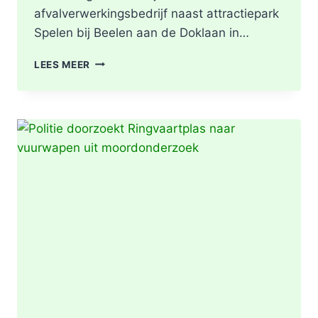
afvalverwerkingsbedrijf naast attractiepark
Spelen bij Beelen aan de Doklaan in…
GRIP2
LEES MEER
–
ZEER
GROTE
BRAND
|
BRAND
IN
AFVALBERG
ZORGT
VOOR
GROTE
ROOKONTWIKKELING
IN
ROTTERDAM