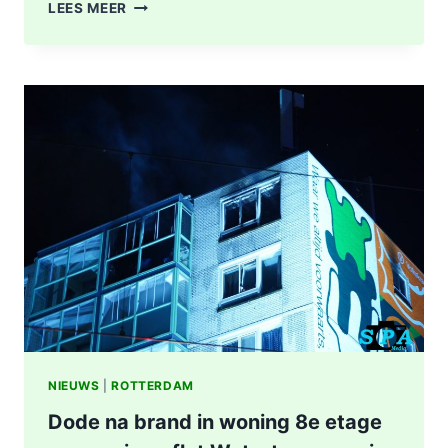
POLITIE
LEES MEER
DOET
ONDERZOEK
NAAR
STEEKINCIDENT
CENTRUM
ROTTERDAM
KAREL
DOORMANSTRAAT
IN
ROTTERDAM
NIEUWS
|
ROTTERDAM
Dode na brand in woning 8e etage