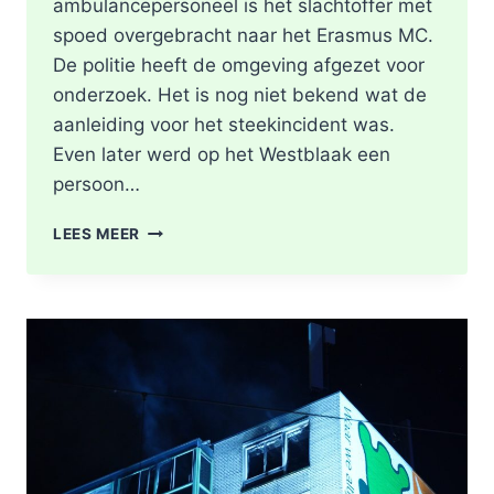
ambulancepersoneel is het slachtoffer met
spoed overgebracht naar het Erasmus MC.
De politie heeft de omgeving afgezet voor
onderzoek. Het is nog niet bekend wat de
aanleiding voor het steekincident was.
Even later werd op het Westblaak een
persoon…
POLITIE
LEES MEER
DOET
ONDERZOEK
NAAR
STEEKINCIDENT
CENTRUM
ROTTERDAM
KAREL
DOORMANSTRAAT
IN
ROTTERDAM