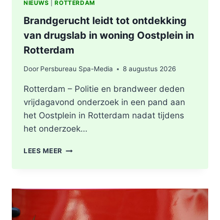
NIEUWS
|
ROTTERDAM
Brandgerucht leidt tot ontdekking
van drugslab in woning Oostplein in
Rotterdam
Door
Persbureau Spa-Media
8 augustus 2026
Rotterdam – Politie en brandweer deden
vrijdagavond onderzoek in een pand aan
het Oostplein in Rotterdam nadat tijdens
het onderzoek…
BRANDGERUCHT
LEES MEER
LEIDT
TOT
ONTDEKKING
VAN
DRUGSLAB
IN