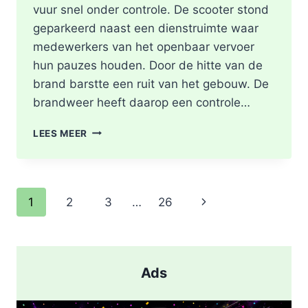
vuur snel onder controle. De scooter stond
geparkeerd naast een dienstruimte waar
medewerkers van het openbaar vervoer
hun pauzes houden. Door de hitte van de
brand barstte een ruit van het gebouw. De
brandweer heeft daarop een controle…
SCOOTER
LEES MEER
UITGEBRAND,
RUIT
BESCHADIGD
BIJ
Paginanavigatie
Volgende
1
2
3
…
26
STATION
KRALINGSE
pagina
ZOOM
IN
ROTTERDAM
Ads