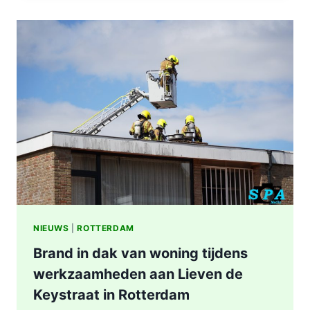
IN
WONING
8E
ETAGE
VAN
SENIORENFLAT
WATERTORENWEG
IN
ROTTERDAM
NIEUWS
|
ROTTERDAM
Brand in dak van woning tijdens
werkzaamheden aan Lieven de
Keystraat in Rotterdam