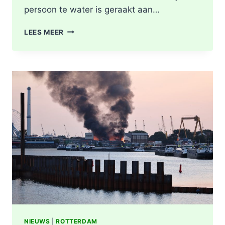
persoon te water is geraakt aan…
PERSOON
LEES MEER
GEREANIMEERD
NA
VAL
IN
WATER,
POLITIE
ONDERZOEKT
INCIDENT
AAN
SLACHTHUISKADE
ROTTERDAM
NIEUWS
|
ROTTERDAM