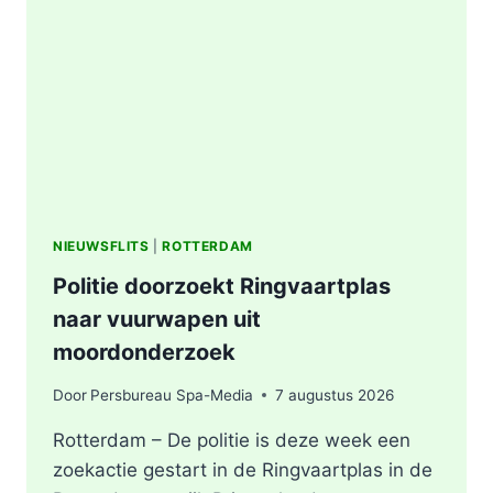
AFVALBERG
ZORGT
VOOR
GROTE
ROOKONTWIKKELING
IN
ROTTERDAM
NIEUWSFLITS
|
ROTTERDAM
Politie doorzoekt Ringvaartplas
naar vuurwapen uit
moordonderzoek
Door
Persbureau Spa-Media
7 augustus 2026
Rotterdam – De politie is deze week een
zoekactie gestart in de Ringvaartplas in de