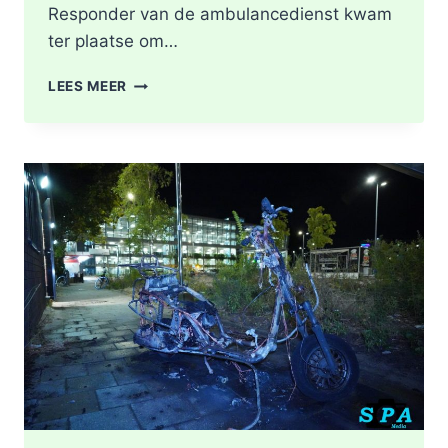
Responder van de ambulancedienst kwam
ter plaatse om…
BRAND
LEES MEER
IN
DAK
VAN
WONING
TIJDENS
WERKZAAMHEDEN
AAN
LIEVEN
DE
KEYSTRAAT
IN
ROTTERDAM