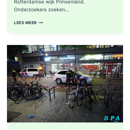
Rotterdamse wijk Prinsenland.
Onderzoekers zoeken…
POLITIE
LEES MEER
DOORZOEKT
RINGVAARTPLAS
NAAR
VUURWAPEN
UIT
MOORDONDERZOEK