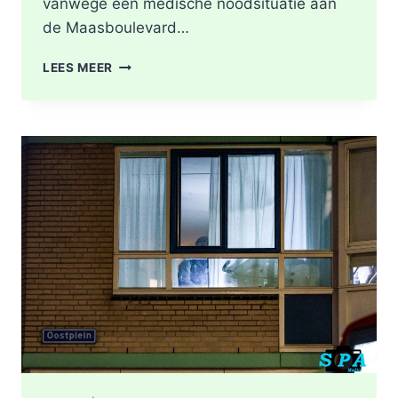
vanwege een medische noodsituatie aan
de Maasboulevard…
MEDISCHE
LEES MEER
NOODSITUATIE
MAASBOULEVARD
ROTTERDAM