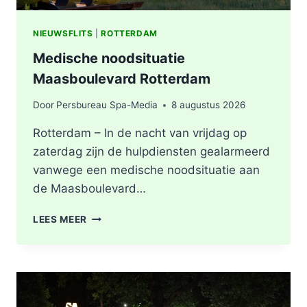
NIEUWSFLITS
|
ROTTERDAM
Medische noodsituatie
Maasboulevard Rotterdam
Door
Persbureau Spa-Media
8 augustus 2026
Rotterdam – In de nacht van vrijdag op
zaterdag zijn de hulpdiensten gealarmeerd
vanwege een medische noodsituatie aan
de Maasboulevard…
MEDISCHE
LEES MEER
NOODSITUATIE
MAASBOULEVARD
ROTTERDAM