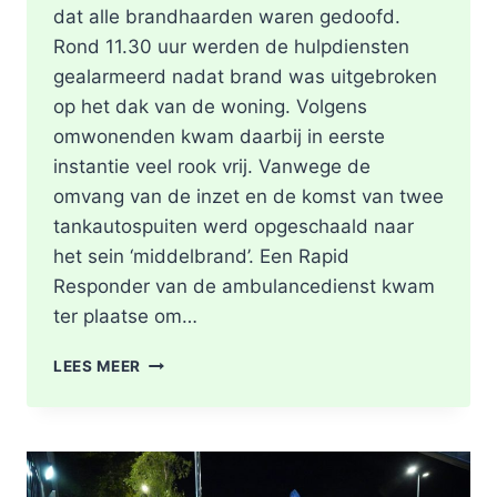
dat alle brandhaarden waren gedoofd.
Rond 11.30 uur werden de hulpdiensten
gealarmeerd nadat brand was uitgebroken
op het dak van de woning. Volgens
omwonenden kwam daarbij in eerste
instantie veel rook vrij. Vanwege de
omvang van de inzet en de komst van twee
tankautospuiten werd opgeschaald naar
het sein ‘middelbrand’. Een Rapid
Responder van de ambulancedienst kwam
ter plaatse om…
BRAND
LEES MEER
IN
DAK
VAN
WONING
TIJDENS