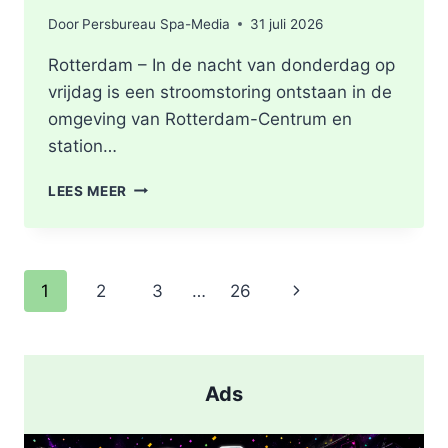
Door
Persbureau Spa-Media
31 juli 2026
Rotterdam – In de nacht van donderdag op
vrijdag is een stroomstoring ontstaan in de
omgeving van Rotterdam-Centrum en
station…
STROOMSTORING
LEES MEER
OMGEVING
ROTTERDAM-
CENTRUM
Paginanavigatie
Volgende
1
2
3
…
26
pagina
Ads