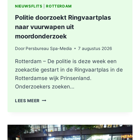
NIEUWSFLITS
|
ROTTERDAM
Politie doorzoekt Ringvaartplas
naar vuurwapen uit
moordonderzoek
Door
Persbureau Spa-Media
7 augustus 2026
Rotterdam – De politie is deze week een
zoekactie gestart in de Ringvaartplas in de
Rotterdamse wijk Prinsenland.
Onderzoekers zoeken…
POLITIE
LEES MEER
DOORZOEKT
RINGVAARTPLAS
NAAR
VUURWAPEN
UIT
MOORDONDERZOEK