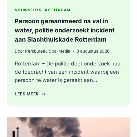
NIEUWSFLITS
|
ROTTERDAM
Persoon gereanimeerd na val in
water, politie onderzoekt incident
aan Slachthuiskade Rotterdam
Door
Persbureau Spa-Media
8 augustus 2026
Rotterdam – De politie doet onderzoek naar
de toedracht van een incident waarbij een
persoon te water is geraakt aan…
PERSOON
LEES MEER
GEREANIMEERD
NA
VAL
IN
WATER,
POLITIE