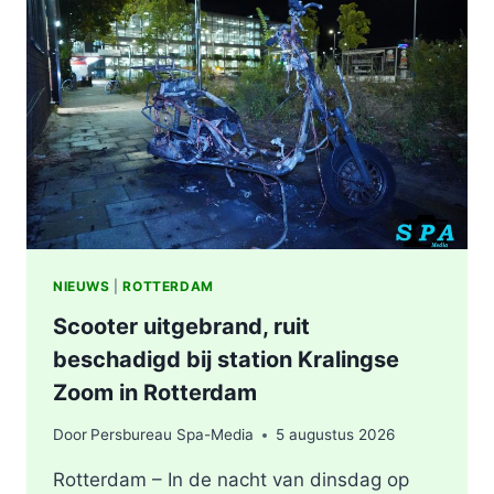
WERKZAAMHEDEN
AAN
LIEVEN
DE
KEYSTRAAT
IN
ROTTERDAM
NIEUWS
|
ROTTERDAM
Scooter uitgebrand, ruit
beschadigd bij station Kralingse
Zoom in Rotterdam
Door
Persbureau Spa-Media
5 augustus 2026
Rotterdam – In de nacht van dinsdag op