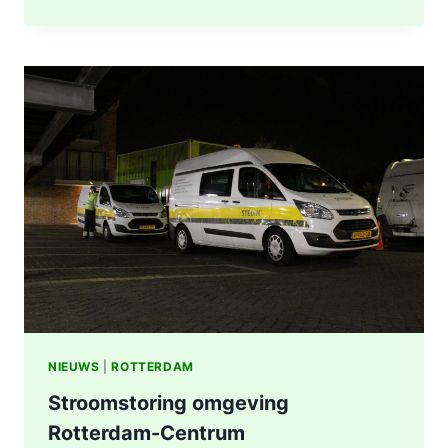
UITGEBRAND,
RUIT
BESCHADIGD
BIJ
STATION
KRALINGSE
ZOOM
IN
ROTTERDAM
NIEUWS
|
ROTTERDAM
Stroomstoring omgeving
Rotterdam-Centrum