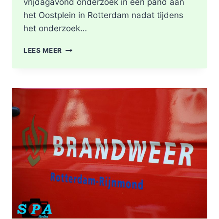
vrijdagavond onderzoek in een pand aan
het Oostplein in Rotterdam nadat tijdens
het onderzoek…
BRANDGERUCHT
LEES MEER
LEIDT
TOT
ONTDEKKING
VAN
DRUGSLAB
IN
WONING
OOSTPLEIN
IN
ROTTERDAM