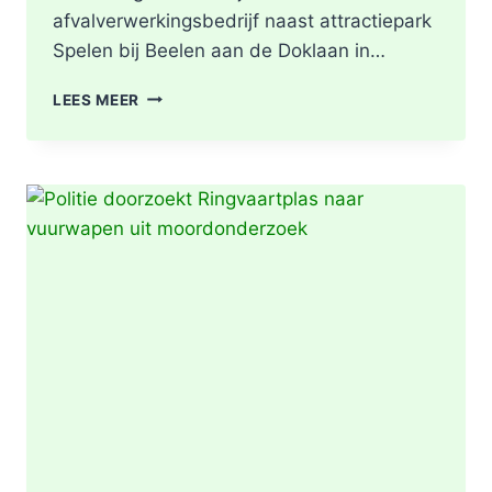
afvalverwerkingsbedrijf naast attractiepark
Spelen bij Beelen aan de Doklaan in…
GRIP2
LEES MEER
–
ZEER
GROTE
BRAND
|
BRAND
IN
AFVALBERG
ZORGT
VOOR
GROTE
ROOKONTWIKKELING
IN
ROTTERDAM