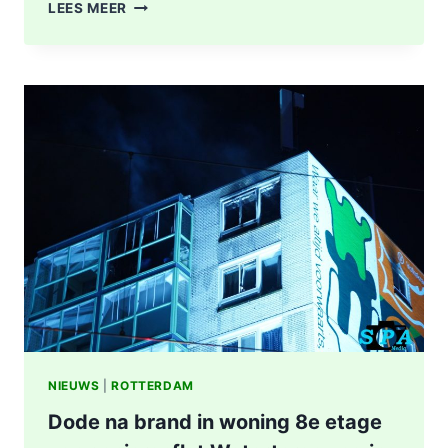
POLITIE
LEES MEER
DOET
ONDERZOEK
NAAR
STEEKINCIDENT
CENTRUM
ROTTERDAM
KAREL
DOORMANSTRAAT
IN
ROTTERDAM
NIEUWS
|
ROTTERDAM
Dode na brand in woning 8e etage