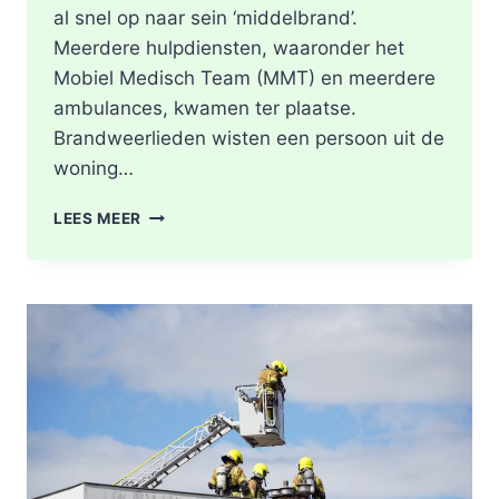
al snel op naar sein ‘middelbrand’.
Meerdere hulpdiensten, waaronder het
Mobiel Medisch Team (MMT) en meerdere
ambulances, kwamen ter plaatse.
Brandweerlieden wisten een persoon uit de
woning…
DODE
LEES MEER
NA
BRAND
IN
WONING
8E
ETAGE
VAN
SENIORENFLAT
WATERTORENWEG
IN
ROTTERDAM