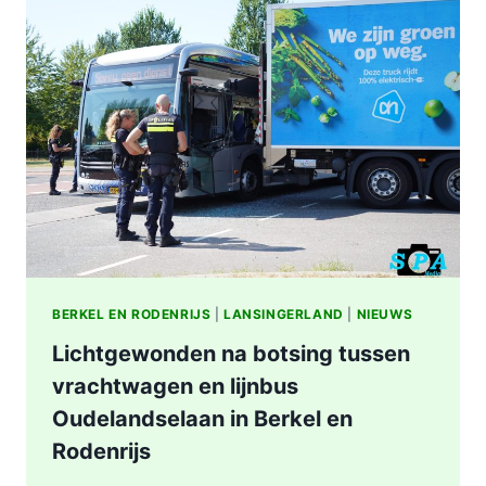
STATION
KRALINGSE
ZOOM
IN
ROTTERDAM
BERKEL EN RODENRIJS
|
LANSINGERLAND
|
NIEUWS
Lichtgewonden na botsing tussen
vrachtwagen en lijnbus
Oudelandselaan in Berkel en
Rodenrijs