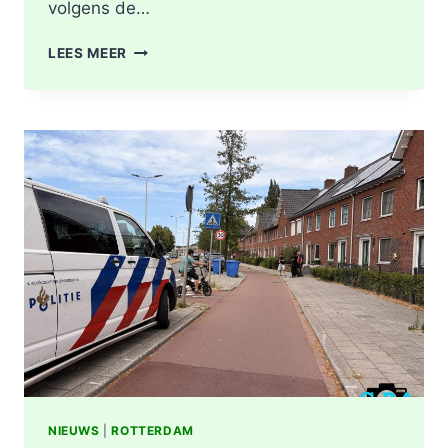
volgens de…
GEWONDE
LEES MEER
EN
SCHADE
NA
AANRIJDING
PITTSBURGHSTRAAT
IN
ROTTERDAM
NIEUWS
|
ROTTERDAM