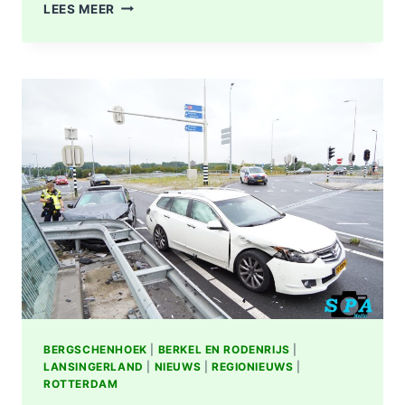
OPNIEUW
LEES MEER
FLINKE
SCHADE
NA
AANRIJDING
OP
KRUISING
N209
MET
A16
BIJ
BERGSCHENHOEK
BERGSCHENHOEK
|
BERKEL EN RODENRIJS
|
LANSINGERLAND
|
NIEUWS
|
REGIONIEUWS
|
ROTTERDAM