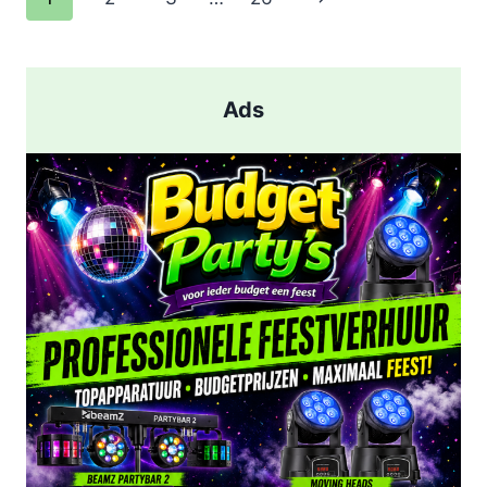
EN
pagina
AANHOUDING
NA
SCHIETPARTIJ
Ads
IN
ROTTERDAM