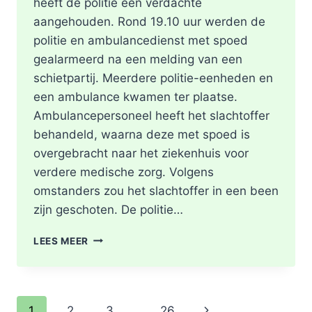
heeft de politie één verdachte
aangehouden. Rond 19.10 uur werden de
politie en ambulancedienst met spoed
gealarmeerd na een melding van een
schietpartij. Meerdere politie-eenheden en
een ambulance kwamen ter plaatse.
Ambulancepersoneel heeft het slachtoffer
behandeld, waarna deze met spoed is
overgebracht naar het ziekenhuis voor
verdere medische zorg. Volgens
omstanders zou het slachtoffer in een been
zijn geschoten. De politie…
SCHOTEN
LEES MEER
TREFFEN
RET-
BUS
32:
Paginanavigatie
Volgende
1
2
3
…
26
GEWONDE