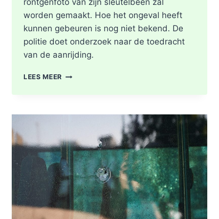
röntgenfoto van zijn sleutelbeen zal
worden gemaakt. Hoe het ongeval heeft
kunnen gebeuren is nog niet bekend. De
politie doet onderzoek naar de toedracht
van de aanrijding.
GEWONDE
LEES MEER
NA
BOTSING
TUSSEN
TWEE
FIETSERS
ABTSWEG
IN
ROTTERDAM