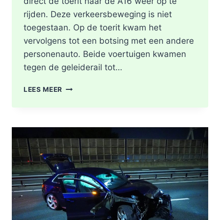
direct de toerit naar de A16 weer op te
rijden. Deze verkeersbeweging is niet
toegestaan. Op de toerit kwam het
vervolgens tot een botsing met een andere
personenauto. Beide voertuigen kwamen
tegen de geleiderail tot…
GEWONDE
LEES MEER
EN
FLINKE
SCHADE
NA
ONGEVAL
TOERIT
A16
BERGSCHENHOEK
RICHTING
ROTTERDAM