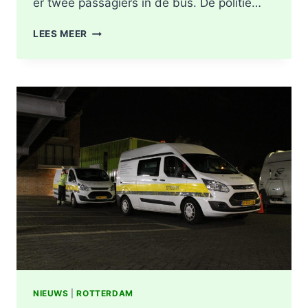
er twee passagiers in de bus. De politie…
LICHTGEWONDEN
LEES MEER
NA
BOTSING
TUSSEN
VRACHTWAGEN
EN
LIJNBUS
OUDELANDSELAAN
IN
BERKEL
EN
RODENRIJS
NIEUWS
|
ROTTERDAM