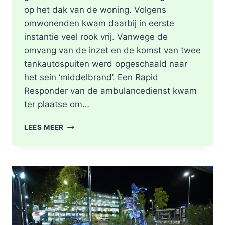
op het dak van de woning. Volgens
omwonenden kwam daarbij in eerste
instantie veel rook vrij. Vanwege de
omvang van de inzet en de komst van twee
tankautospuiten werd opgeschaald naar
het sein ‘middelbrand’. Een Rapid
Responder van de ambulancedienst kwam
ter plaatse om…
BRAND
LEES MEER
IN
DAK
VAN
WONING
TIJDENS
WERKZAAMHEDEN
AAN
LIEVEN
DE