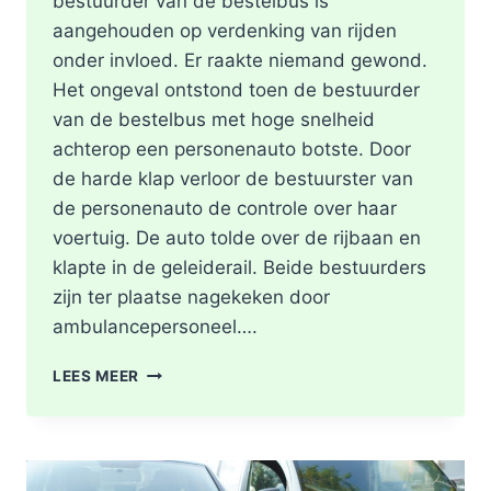
bestuurder van de bestelbus is
aangehouden op verdenking van rijden
onder invloed. Er raakte niemand gewond.
Het ongeval ontstond toen de bestuurder
van de bestelbus met hoge snelheid
achterop een personenauto botste. Door
de harde klap verloor de bestuurster van
de personenauto de controle over haar
voertuig. De auto tolde over de rijbaan en
klapte in de geleiderail. Beide bestuurders
zijn ter plaatse nagekeken door
ambulancepersoneel….
HOOFDRIJBAAN
LEES MEER
A16
ROTTERDAM
VOLLEDIG
AFGESLOTEN
NA