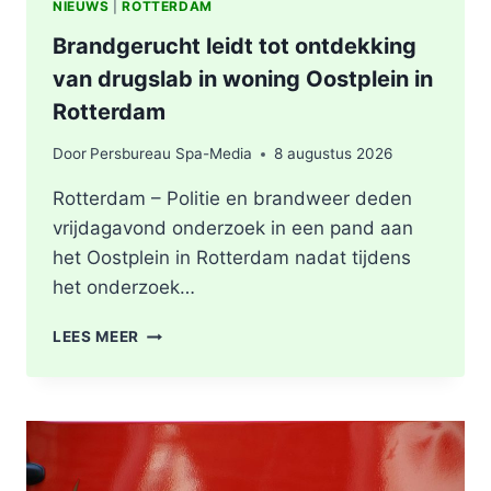
NIEUWS
|
ROTTERDAM
Brandgerucht leidt tot ontdekking
van drugslab in woning Oostplein in
Rotterdam
Door
Persbureau Spa-Media
8 augustus 2026
Rotterdam – Politie en brandweer deden
vrijdagavond onderzoek in een pand aan
het Oostplein in Rotterdam nadat tijdens
het onderzoek…
BRANDGERUCHT
LEES MEER
LEIDT
TOT
ONTDEKKING
VAN
DRUGSLAB
IN