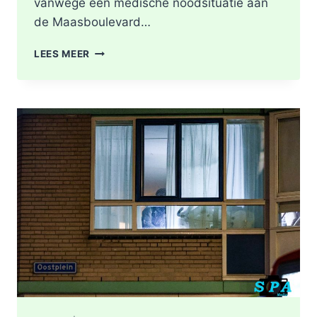
vanwege een medische noodsituatie aan
de Maasboulevard…
MEDISCHE
LEES MEER
NOODSITUATIE
MAASBOULEVARD
ROTTERDAM