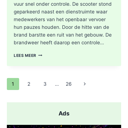
vuur snel onder controle. De scooter stond
geparkeerd naast een dienstruimte waar
medewerkers van het openbaar vervoer
hun pauzes houden. Door de hitte van de
brand barstte een ruit van het gebouw. De
brandweer heeft daarop een controle…
SCOOTER
LEES MEER
UITGEBRAND,
RUIT
BESCHADIGD
BIJ
Paginanavigatie
Volgende
1
2
3
…
26
STATION
KRALINGSE
pagina
ZOOM
IN
ROTTERDAM
Ads