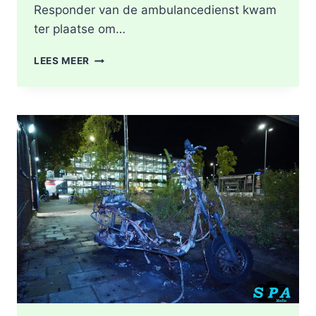
Responder van de ambulancedienst kwam
ter plaatse om…
BRAND
LEES MEER
IN
DAK
VAN
WONING
TIJDENS
WERKZAAMHEDEN
AAN
LIEVEN
DE
KEYSTRAAT
IN
ROTTERDAM