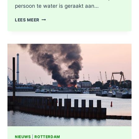
persoon te water is geraakt aan…
PERSOON
LEES MEER
GEREANIMEERD
NA
VAL
IN
WATER,
POLITIE
ONDERZOEKT
INCIDENT
AAN
SLACHTHUISKADE
ROTTERDAM
NIEUWS
|
ROTTERDAM