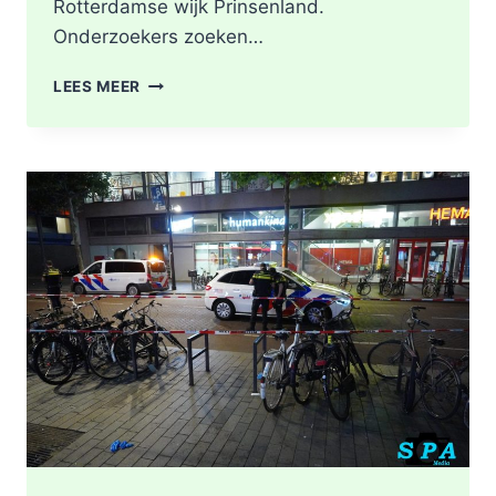
Rotterdamse wijk Prinsenland.
Onderzoekers zoeken…
POLITIE
LEES MEER
DOORZOEKT
RINGVAARTPLAS
NAAR
VUURWAPEN
UIT
MOORDONDERZOEK