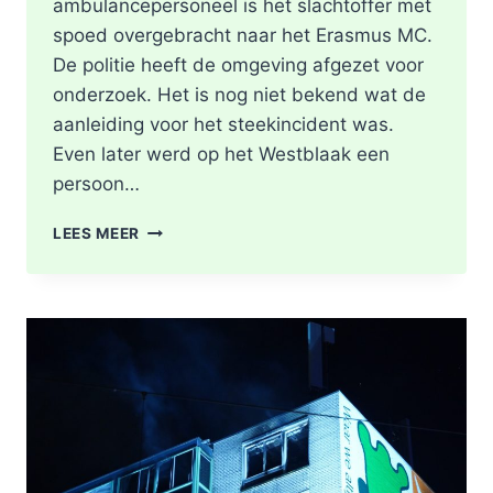
ambulancepersoneel is het slachtoffer met
spoed overgebracht naar het Erasmus MC.
De politie heeft de omgeving afgezet voor
onderzoek. Het is nog niet bekend wat de
aanleiding voor het steekincident was.
Even later werd op het Westblaak een
persoon…
POLITIE
LEES MEER
DOET
ONDERZOEK
NAAR
STEEKINCIDENT
CENTRUM
ROTTERDAM
KAREL
DOORMANSTRAAT
IN
ROTTERDAM