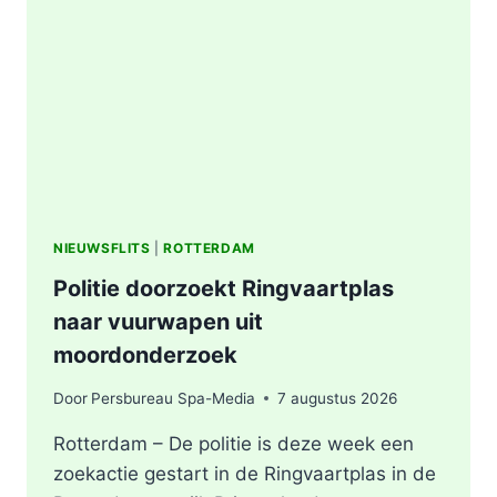
AFVALBERG
ZORGT
VOOR
GROTE
ROOKONTWIKKELING
IN
ROTTERDAM
NIEUWSFLITS
|
ROTTERDAM
Politie doorzoekt Ringvaartplas
naar vuurwapen uit
moordonderzoek
Door
Persbureau Spa-Media
7 augustus 2026
Rotterdam – De politie is deze week een
zoekactie gestart in de Ringvaartplas in de