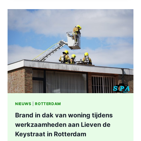
IN
WONING
8E
ETAGE
VAN
SENIORENFLAT
WATERTORENWEG
IN
ROTTERDAM
NIEUWS
|
ROTTERDAM
Brand in dak van woning tijdens
werkzaamheden aan Lieven de
Keystraat in Rotterdam