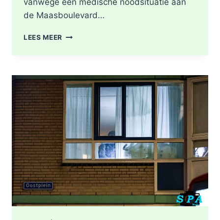
vanwege een medische noodsituatie aan
de Maasboulevard…
MEDISCHE
LEES MEER
NOODSITUATIE
MAASBOULEVARD
ROTTERDAM