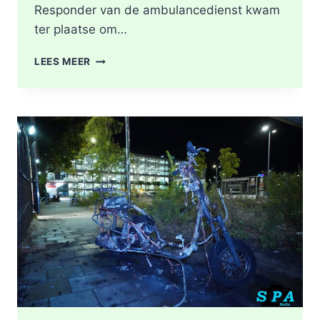
Responder van de ambulancedienst kwam
ter plaatse om…
BRAND
LEES MEER
IN
DAK
VAN
WONING
TIJDENS
WERKZAAMHEDEN
AAN
LIEVEN
DE
KEYSTRAAT
IN
ROTTERDAM