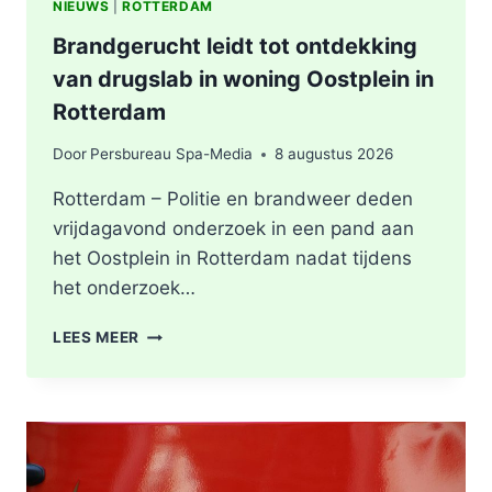
NIEUWS
|
ROTTERDAM
Brandgerucht leidt tot ontdekking
van drugslab in woning Oostplein in
Rotterdam
Door
Persbureau Spa-Media
8 augustus 2026
Rotterdam – Politie en brandweer deden
vrijdagavond onderzoek in een pand aan
het Oostplein in Rotterdam nadat tijdens
het onderzoek…
BRANDGERUCHT
LEES MEER
LEIDT
TOT
ONTDEKKING
VAN
DRUGSLAB
IN