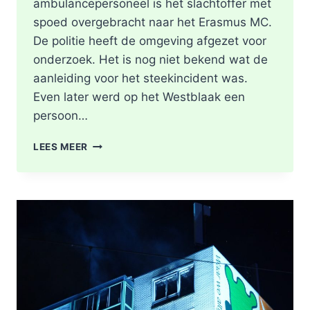
ambulancepersoneel is het slachtoffer met
spoed overgebracht naar het Erasmus MC.
De politie heeft de omgeving afgezet voor
onderzoek. Het is nog niet bekend wat de
aanleiding voor het steekincident was.
Even later werd op het Westblaak een
persoon…
POLITIE
LEES MEER
DOET
ONDERZOEK
NAAR
STEEKINCIDENT
CENTRUM
ROTTERDAM
KAREL
DOORMANSTRAAT
IN
ROTTERDAM