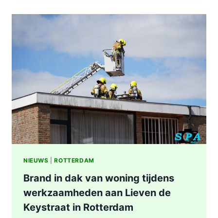
IN
WONING
8E
ETAGE
VAN
SENIORENFLAT
WATERTORENWEG
IN
ROTTERDAM
NIEUWS
|
ROTTERDAM
Brand in dak van woning tijdens
werkzaamheden aan Lieven de
Keystraat in Rotterdam