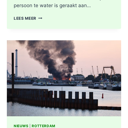
persoon te water is geraakt aan…
PERSOON
LEES MEER
GEREANIMEERD
NA
VAL
IN
WATER,
POLITIE
ONDERZOEKT
INCIDENT
AAN
SLACHTHUISKADE
ROTTERDAM
NIEUWS
|
ROTTERDAM