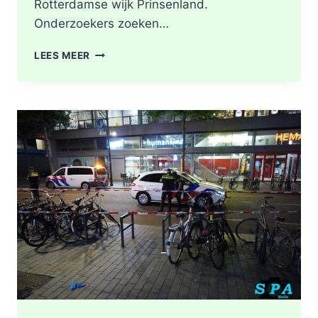
Rotterdamse wijk Prinsenland.
Onderzoekers zoeken…
POLITIE
LEES MEER
DOORZOEKT
RINGVAARTPLAS
NAAR
VUURWAPEN
UIT
MOORDONDERZOEK