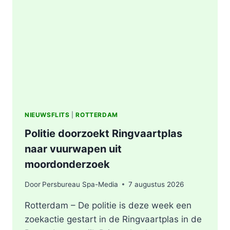
AFVALBERG
ZORGT
VOOR
GROTE
ROOKONTWIKKELING
IN
ROTTERDAM
NIEUWSFLITS
|
ROTTERDAM
Politie doorzoekt Ringvaartplas
naar vuurwapen uit
moordonderzoek
Door
Persbureau Spa-Media
7 augustus 2026
Rotterdam – De politie is deze week een
zoekactie gestart in de Ringvaartplas in de