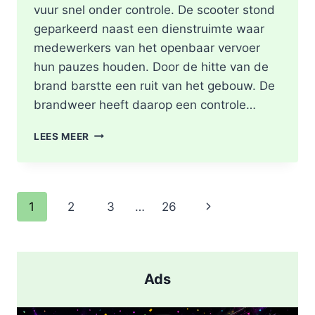
vuur snel onder controle. De scooter stond
geparkeerd naast een dienstruimte waar
medewerkers van het openbaar vervoer
hun pauzes houden. Door de hitte van de
brand barstte een ruit van het gebouw. De
brandweer heeft daarop een controle…
SCOOTER
LEES MEER
UITGEBRAND,
RUIT
BESCHADIGD
BIJ
Paginanavigatie
Volgende
1
2
3
…
26
STATION
KRALINGSE
pagina
ZOOM
IN
ROTTERDAM
Ads