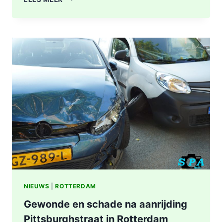
A16
ROTTERDAM
VOLLEDIG
AFGESLOTEN
NA
ZWAAR
ONGEVAL,
BESTUURDER
AANGEHOUDEN
NIEUWS
|
ROTTERDAM
Gewonde en schade na aanrijding
Pittsburghstraat in Rotterdam