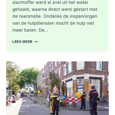
slachtoffer werd al snel uit het water
gehaald, waarna direct werd gestart met
de reanimatie. Ondanks de inspanningen
van de hulpdiensten mocht de hulp niet
meer baten. De…
MAN
LEES MEER
OVERLEDEN
NADAT
HIJ
TE
WATER
RAAKT
LANGS
DE
KASTANJESINGEL
IN
ROTTERDAM-
SCHIEBROEK