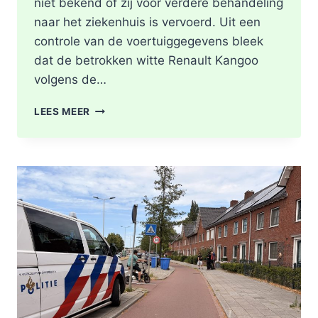
niet bekend of zij voor verdere behandeling
naar het ziekenhuis is vervoerd. Uit een
controle van de voertuiggegevens bleek
dat de betrokken witte Renault Kangoo
volgens de…
GEWONDE
LEES MEER
EN
SCHADE
NA
AANRIJDING
PITTSBURGHSTRAAT
IN
ROTTERDAM