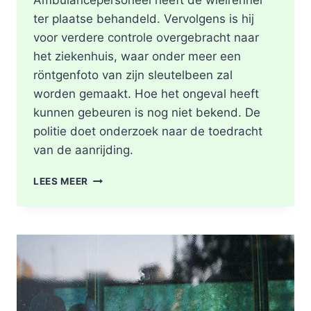
Ambulancepersoneel heeft de wielrenner
ter plaatse behandeld. Vervolgens is hij
voor verdere controle overgebracht naar
het ziekenhuis, waar onder meer een
röntgenfoto van zijn sleutelbeen zal
worden gemaakt. Hoe het ongeval heeft
kunnen gebeuren is nog niet bekend. De
politie doet onderzoek naar de toedracht
van de aanrijding.
GEWONDE
LEES MEER
NA
BOTSING
TUSSEN
TWEE
FIETSERS
ABTSWEG
IN
ROTTERDAM