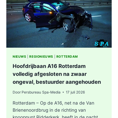
BERGSCHENHOEK
RICHTING
ROTTERDAM
NIEUWS
|
REGIONIEUWS
|
ROTTERDAM
Hoofdrijbaan A16 Rotterdam
volledig afgesloten na zwaar
ongeval, bestuurder aangehouden
Door
Persbureau Spa-Media
17 juli 2026
Rotterdam – Op de A16, net na de Van
Brienenoordbrug in de richting van
knooppunt Ridderkerk, heeft in de nacht