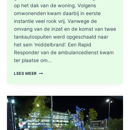
op het dak van de woning. Volgens
omwonenden kwam daarbij in eerste
instantie veel rook vrij. Vanwege de
omvang van de inzet en de komst van twee
tankautospuiten werd opgeschaald naar
het sein ‘middelbrand’. Een Rapid
Responder van de ambulancedienst kwam
ter plaatse om…
BRAND
LEES MEER
IN
DAK
VAN
WONING
TIJDENS
WERKZAAMHEDEN
AAN
LIEVEN
DE