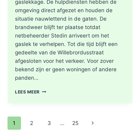
gaslekkage. De hulpdiensten hebben de
omgeving direct afgezet en houden de
situatie nauwlettend in de gaten. De
brandweer blijft ter plaatse totdat
netbeheerder Stedin arriveert om het
gaslek te verhelpen. Tot die tijd blijft een
gedeelte van de Willebrordusstraat
afgesloten voor het verkeer. Voor zover
bekend zijn er geen woningen of andere
panden…
GASLEKKAGE
LEES MEER
IN
OPENGEBROKEN
STRAAT
WILLEBRORDUSSTRAAT
Paginanavigatie
Volgende
1
2
3
…
25
IN
ROTTERDAM
pagina