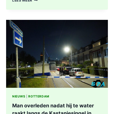
LEES MEER
TREFFEN
RET-
BUS
32:
GEWONDE
EN
AANHOUDING
NA
SCHIETPARTIJ
IN
ROTTERDAM
NIEUWS
|
ROTTERDAM
Man overleden nadat hij te water
raakt langs de Kastanjesingel in