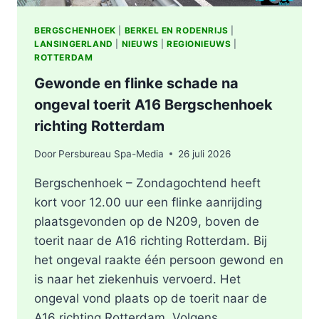
BERGSCHENHOEK
|
BERKEL EN RODENRIJS
|
LANSINGERLAND
|
NIEUWS
|
REGIONIEUWS
|
ROTTERDAM
Gewonde en flinke schade na
ongeval toerit A16 Bergschenhoek
richting Rotterdam
Door
Persbureau Spa-Media
26 juli 2026
Bergschenhoek – Zondagochtend heeft
kort voor 12.00 uur een flinke aanrijding
plaatsgevonden op de N209, boven de
toerit naar de A16 richting Rotterdam. Bij
het ongeval raakte één persoon gewond en
is naar het ziekenhuis vervoerd. Het
ongeval vond plaats op de toerit naar de
A16 richting Rotterdam. Volgens