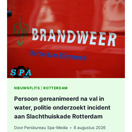
VAN
DRUGSLAB
IN
WONING
OOSTPLEIN
IN
ROTTERDAM
NIEUWSFLITS
|
ROTTERDAM
Persoon gereanimeerd na val in
water, politie onderzoekt incident
aan Slachthuiskade Rotterdam
Door
Persbureau Spa-Media
8 augustus 2026