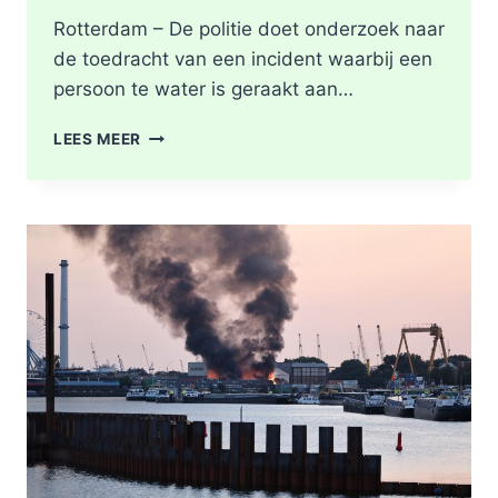
Rotterdam – De politie doet onderzoek naar
de toedracht van een incident waarbij een
persoon te water is geraakt aan…
PERSOON
LEES MEER
GEREANIMEERD
NA
VAL
IN
WATER,
POLITIE
ONDERZOEKT
INCIDENT
AAN
SLACHTHUISKADE
ROTTERDAM