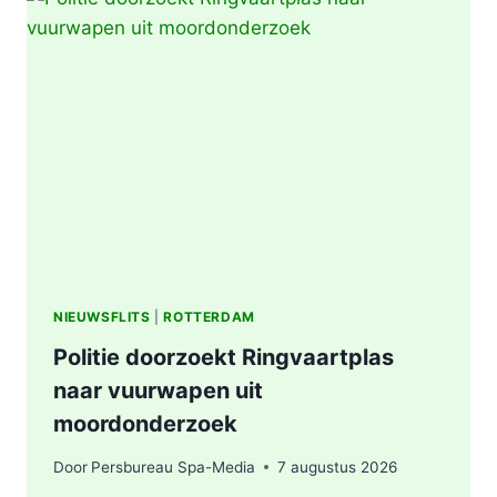
|
BRAND
IN
AFVALBERG
ZORGT
VOOR
GROTE
ROOKONTWIKKELING
IN
ROTTERDAM
NIEUWSFLITS
|
ROTTERDAM
Politie doorzoekt Ringvaartplas
naar vuurwapen uit
moordonderzoek
Door
Persbureau Spa-Media
7 augustus 2026