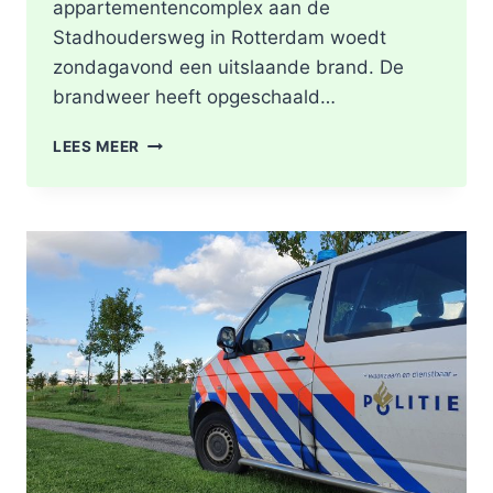
appartementencomplex aan de
Stadhoudersweg in Rotterdam woedt
zondagavond een uitslaande brand. De
brandweer heeft opgeschaald…
UITSLAANDE
LEES MEER
BRAND
OP
DAKTERRAS
VAN
WONING
STADHOUDERSWEG
IN
ROTTERDAM