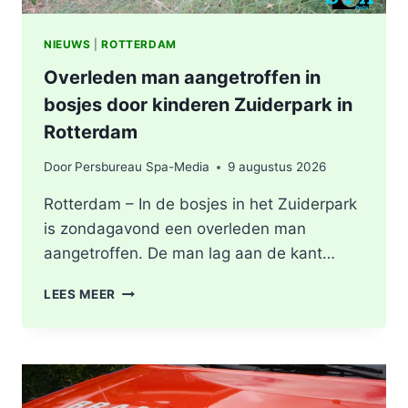
NIEUWS
|
ROTTERDAM
Overleden man aangetroffen in
bosjes door kinderen Zuiderpark in
Rotterdam
Door
Persbureau Spa-Media
9 augustus 2026
Rotterdam – In de bosjes in het Zuiderpark
is zondagavond een overleden man
aangetroffen. De man lag aan de kant…
OVERLEDEN
LEES MEER
MAN
AANGETROFFEN
IN
BOSJES
DOOR
KINDEREN