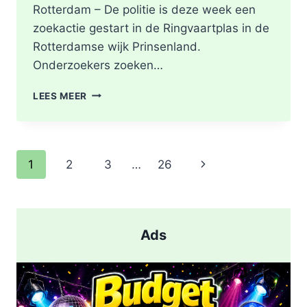
Rotterdam – De politie is deze week een
zoekactie gestart in de Ringvaartplas in de
Rotterdamse wijk Prinsenland.
Onderzoekers zoeken…
POLITIE
LEES MEER
DOORZOEKT
RINGVAARTPLAS
NAAR
VUURWAPEN
Paginanavigatie
Volgende
1
2
3
…
26
UIT
MOORDONDERZOEK
pagina
Ads