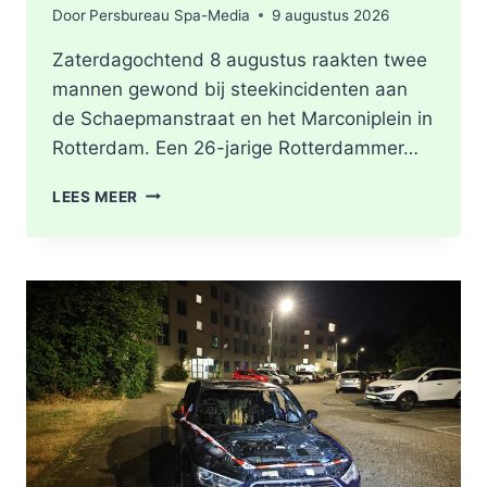
Door
Persbureau Spa-Media
9 augustus 2026
Zaterdagochtend 8 augustus raakten twee
mannen gewond bij steekincidenten aan
de Schaepmanstraat en het Marconiplein in
Rotterdam. Een 26-jarige Rotterdammer…
MAN
LEES MEER
MET
ONBEGREPEN
GEDRAG
AANGEHOUDEN
NA
WILLEKEURIG
NEERSTEKEN
VAN
PERSONEN
IN
ROTTERDAM