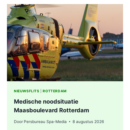
DE
ESCH
ROTTERDAM:
VERMOEDEN
VAN
BRANDSTICHTING
NIEUWSFLITS
|
ROTTERDAM
Medische noodsituatie
Maasboulevard Rotterdam
Door
Persbureau Spa-Media
8 augustus 2026