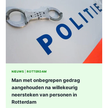
UITGAANSGELEGENHEID
MAASBOULEVARD,
23-
JARIGE
MAN
AANGEHOUDEN
NIEUWS
|
ROTTERDAM
Man met onbegrepen gedrag
aangehouden na willekeurig
neersteken van personen in
Rotterdam