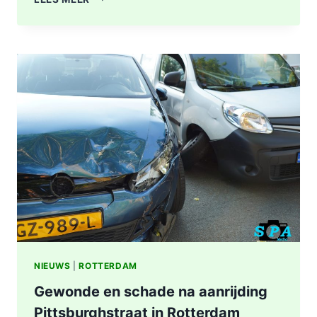
A16
ROTTERDAM
VOLLEDIG
AFGESLOTEN
NA
ZWAAR
ONGEVAL,
BESTUURDER
AANGEHOUDEN
NIEUWS
|
ROTTERDAM
Gewonde en schade na aanrijding
Pittsburghstraat in Rotterdam