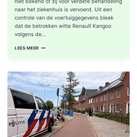
niet bekend of zij voor verdere behandeling
naar het ziekenhuis is vervoerd. Uit een
controle van de voertuiggegevens bleek
dat de betrokken witte Renault Kangoo
volgens de…
GEWONDE
LEES MEER
EN
SCHADE
NA
AANRIJDING
PITTSBURGHSTRAAT
IN
ROTTERDAM