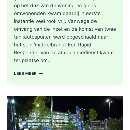
op het dak van de woning. Volgens
omwonenden kwam daarbij in eerste
instantie veel rook vrij. Vanwege de
omvang van de inzet en de komst van twee
tankautospuiten werd opgeschaald naar
het sein ‘middelbrand’. Een Rapid
Responder van de ambulancedienst kwam
ter plaatse om…
BRAND
LEES MEER
IN
DAK
VAN
WONING
TIJDENS
WERKZAAMHEDEN
AAN
LIEVEN
DE