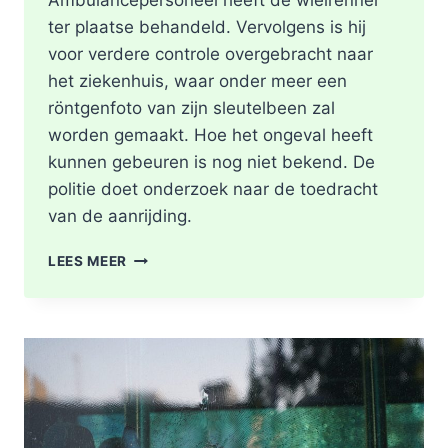
Ambulancepersoneel heeft de wielrenner
ter plaatse behandeld. Vervolgens is hij
voor verdere controle overgebracht naar
het ziekenhuis, waar onder meer een
röntgenfoto van zijn sleutelbeen zal
worden gemaakt. Hoe het ongeval heeft
kunnen gebeuren is nog niet bekend. De
politie doet onderzoek naar de toedracht
van de aanrijding.
GEWONDE
LEES MEER
NA
BOTSING
TUSSEN
TWEE
FIETSERS
ABTSWEG
IN
ROTTERDAM