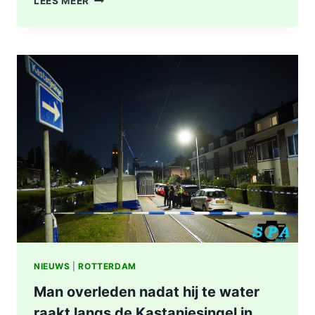
LEES MEER
TREFFEN
RET-
BUS
32:
GEWONDE
EN
AANHOUDING
NA
SCHIETPARTIJ
IN
ROTTERDAM
NIEUWS
|
ROTTERDAM
Man overleden nadat hij te water
raakt langs de Kastanjesingel in