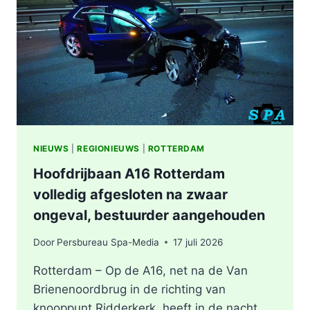
BERGSCHENHOEK
RICHTING
ROTTERDAM
NIEUWS
|
REGIONIEUWS
|
ROTTERDAM
Hoofdrijbaan A16 Rotterdam
volledig afgesloten na zwaar
ongeval, bestuurder aangehouden
Door
Persbureau Spa-Media
17 juli 2026
Rotterdam – Op de A16, net na de Van
Brienenoordbrug in de richting van
knooppunt Ridderkerk, heeft in de nacht