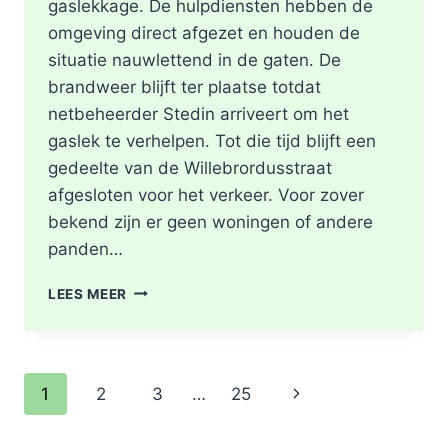
gaslekkage. De hulpdiensten hebben de
omgeving direct afgezet en houden de
situatie nauwlettend in de gaten. De
brandweer blijft ter plaatse totdat
netbeheerder Stedin arriveert om het
gaslek te verhelpen. Tot die tijd blijft een
gedeelte van de Willebrordusstraat
afgesloten voor het verkeer. Voor zover
bekend zijn er geen woningen of andere
panden…
GASLEKKAGE
LEES MEER
IN
OPENGEBROKEN
STRAAT
WILLEBRORDUSSTRAAT
Paginanavigatie
Volgende
1
2
3
…
25
IN
ROTTERDAM
pagina