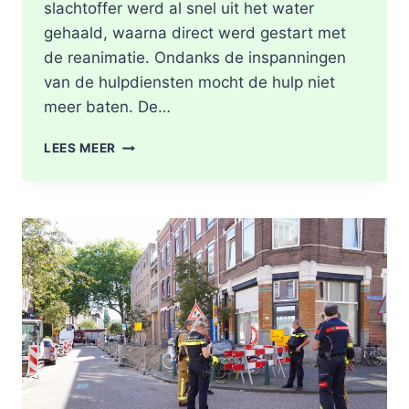
slachtoffer werd al snel uit het water
gehaald, waarna direct werd gestart met
de reanimatie. Ondanks de inspanningen
van de hulpdiensten mocht de hulp niet
meer baten. De…
MAN
LEES MEER
OVERLEDEN
NADAT
HIJ
TE
WATER
RAAKT
LANGS
DE
KASTANJESINGEL
IN
ROTTERDAM-
SCHIEBROEK