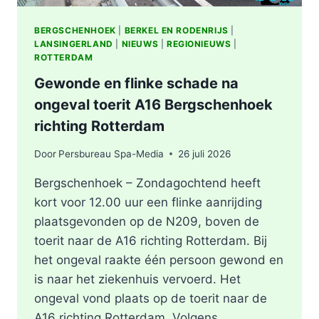
BERGSCHENHOEK
|
BERKEL EN RODENRIJS
|
LANSINGERLAND
|
NIEUWS
|
REGIONIEUWS
|
ROTTERDAM
Gewonde en flinke schade na
ongeval toerit A16 Bergschenhoek
richting Rotterdam
Door
Persbureau Spa-Media
26 juli 2026
Bergschenhoek – Zondagochtend heeft
kort voor 12.00 uur een flinke aanrijding
plaatsgevonden op de N209, boven de
toerit naar de A16 richting Rotterdam. Bij
het ongeval raakte één persoon gewond en
is naar het ziekenhuis vervoerd. Het
ongeval vond plaats op de toerit naar de
A16 richting Rotterdam. Volgens