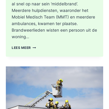
al snel op naar sein ‘middelbrand’.
Meerdere hulpdiensten, waaronder het
Mobiel Medisch Team (MMT) en meerdere
ambulances, kwamen ter plaatse.
Brandweerlieden wisten een persoon uit de
woning…
DODE
LEES MEER
NA
BRAND
IN
WONING
8E
ETAGE
VAN
SENIORENFLAT
WATERTORENWEG
IN
ROTTERDAM