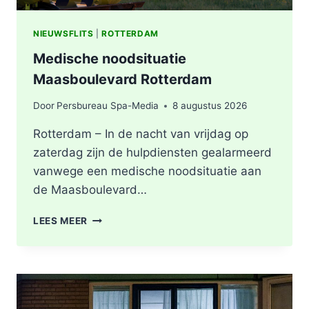
NIEUWSFLITS
|
ROTTERDAM
Medische noodsituatie
Maasboulevard Rotterdam
Door
Persbureau Spa-Media
8 augustus 2026
Rotterdam – In de nacht van vrijdag op
zaterdag zijn de hulpdiensten gealarmeerd
vanwege een medische noodsituatie aan
de Maasboulevard…
MEDISCHE
LEES MEER
NOODSITUATIE
MAASBOULEVARD
ROTTERDAM