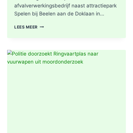
afvalverwerkingsbedrijf naast attractiepark
Spelen bij Beelen aan de Doklaan in…
GRIP2
LEES MEER
–
ZEER
GROTE
BRAND
|
BRAND
IN
AFVALBERG
ZORGT
VOOR
GROTE
ROOKONTWIKKELING
IN
ROTTERDAM