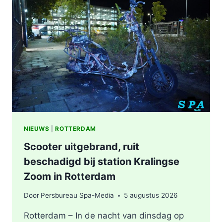
WERKZAAMHEDEN
AAN
LIEVEN
DE
KEYSTRAAT
IN
ROTTERDAM
NIEUWS
|
ROTTERDAM
Scooter uitgebrand, ruit
beschadigd bij station Kralingse
Zoom in Rotterdam
Door
Persbureau Spa-Media
5 augustus 2026
Rotterdam – In de nacht van dinsdag op