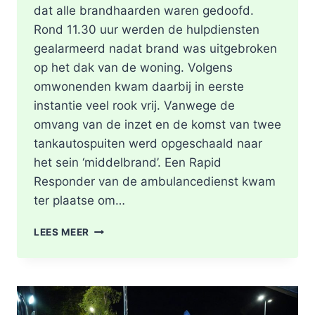
dat alle brandhaarden waren gedoofd.
Rond 11.30 uur werden de hulpdiensten
gealarmeerd nadat brand was uitgebroken
op het dak van de woning. Volgens
omwonenden kwam daarbij in eerste
instantie veel rook vrij. Vanwege de
omvang van de inzet en de komst van twee
tankautospuiten werd opgeschaald naar
het sein ‘middelbrand’. Een Rapid
Responder van de ambulancedienst kwam
ter plaatse om…
BRAND
LEES MEER
IN
DAK
VAN
WONING
TIJDENS