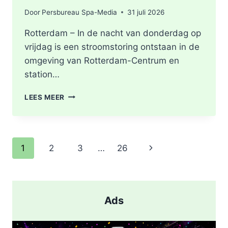
Door
Persbureau Spa-Media
31 juli 2026
Rotterdam – In de nacht van donderdag op
vrijdag is een stroomstoring ontstaan in de
omgeving van Rotterdam-Centrum en
station…
STROOMSTORING
LEES MEER
OMGEVING
ROTTERDAM-
CENTRUM
Paginanavigatie
Volgende
1
2
3
…
26
pagina
Ads