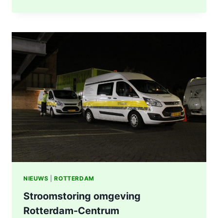
UITGEBRAND,
RUIT
BESCHADIGD
BIJ
STATION
KRALINGSE
ZOOM
IN
ROTTERDAM
NIEUWS
|
ROTTERDAM
Stroomstoring omgeving
Rotterdam-Centrum