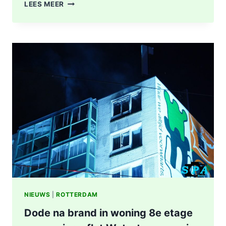
POLITIE
LEES MEER
DOET
ONDERZOEK
NAAR
STEEKINCIDENT
CENTRUM
ROTTERDAM
KAREL
DOORMANSTRAAT
IN
ROTTERDAM
NIEUWS
|
ROTTERDAM
Dode na brand in woning 8e etage