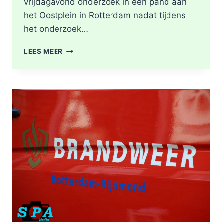
vrijdagavond onderzoek in een pand aan
het Oostplein in Rotterdam nadat tijdens
het onderzoek…
BRANDGERUCHT
LEES MEER
LEIDT
TOT
ONTDEKKING
VAN
DRUGSLAB
IN
WONING
OOSTPLEIN
IN
ROTTERDAM