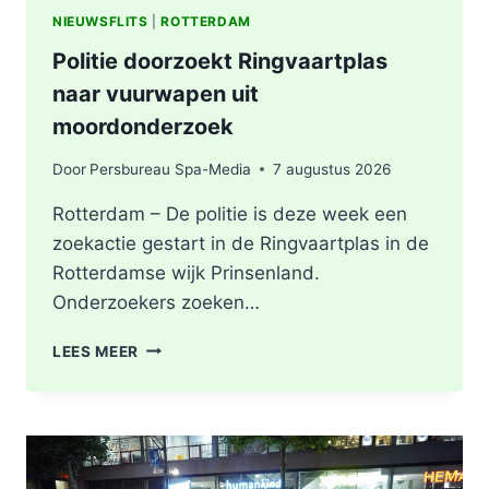
NIEUWSFLITS
|
ROTTERDAM
Politie doorzoekt Ringvaartplas
naar vuurwapen uit
moordonderzoek
Door
Persbureau Spa-Media
7 augustus 2026
Rotterdam – De politie is deze week een
zoekactie gestart in de Ringvaartplas in de
Rotterdamse wijk Prinsenland.
Onderzoekers zoeken…
POLITIE
LEES MEER
DOORZOEKT
RINGVAARTPLAS
NAAR
VUURWAPEN
UIT
MOORDONDERZOEK