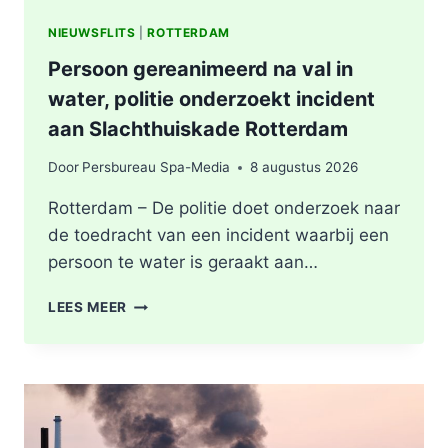
NIEUWSFLITS
|
ROTTERDAM
Persoon gereanimeerd na val in
water, politie onderzoekt incident
aan Slachthuiskade Rotterdam
Door
Persbureau Spa-Media
8 augustus 2026
Rotterdam – De politie doet onderzoek naar
de toedracht van een incident waarbij een
persoon te water is geraakt aan…
PERSOON
LEES MEER
GEREANIMEERD
NA
VAL
IN
WATER,
POLITIE