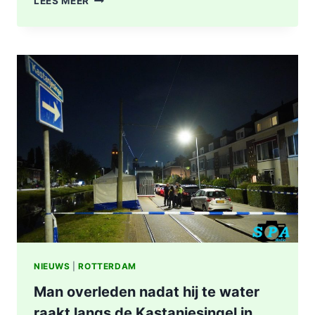
LEES MEER
TREFFEN
RET-
BUS
32:
GEWONDE
EN
AANHOUDING
NA
SCHIETPARTIJ
IN
ROTTERDAM
NIEUWS
|
ROTTERDAM
Man overleden nadat hij te water
raakt langs de Kastanjesingel in