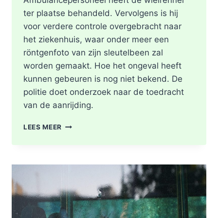
Ambulancepersoneel heeft de wielrenner
ter plaatse behandeld. Vervolgens is hij
voor verdere controle overgebracht naar
het ziekenhuis, waar onder meer een
röntgenfoto van zijn sleutelbeen zal
worden gemaakt. Hoe het ongeval heeft
kunnen gebeuren is nog niet bekend. De
politie doet onderzoek naar de toedracht
van de aanrijding.
GEWONDE
LEES MEER
NA
BOTSING
TUSSEN
TWEE
FIETSERS
ABTSWEG
IN
ROTTERDAM