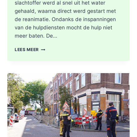
slachtoffer werd al snel uit het water
gehaald, waarna direct werd gestart met
de reanimatie. Ondanks de inspanningen
van de hulpdiensten mocht de hulp niet
meer baten. De…
MAN
LEES MEER
OVERLEDEN
NADAT
HIJ
TE
WATER
RAAKT
LANGS
DE
KASTANJESINGEL
IN
ROTTERDAM-
SCHIEBROEK