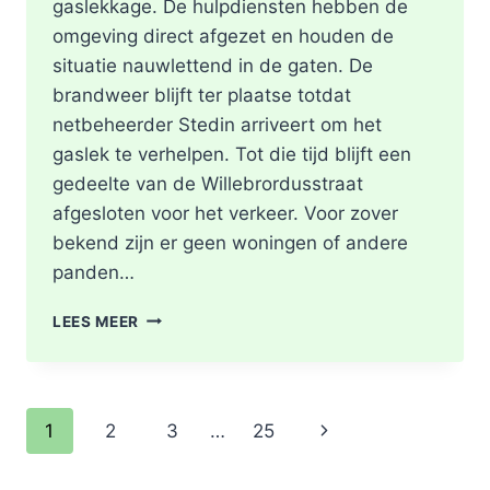
gaslekkage. De hulpdiensten hebben de
omgeving direct afgezet en houden de
situatie nauwlettend in de gaten. De
brandweer blijft ter plaatse totdat
netbeheerder Stedin arriveert om het
gaslek te verhelpen. Tot die tijd blijft een
gedeelte van de Willebrordusstraat
afgesloten voor het verkeer. Voor zover
bekend zijn er geen woningen of andere
panden…
GASLEKKAGE
LEES MEER
IN
OPENGEBROKEN
STRAAT
WILLEBRORDUSSTRAAT
Paginanavigatie
Volgende
1
2
3
…
25
IN
ROTTERDAM
pagina