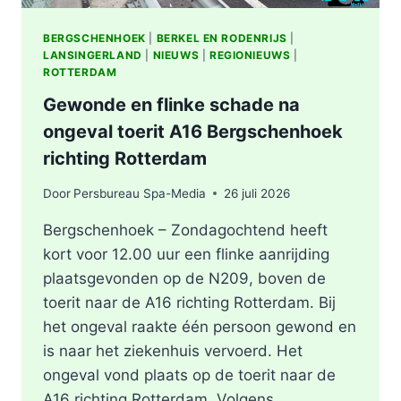
BERGSCHENHOEK
|
BERKEL EN RODENRIJS
|
LANSINGERLAND
|
NIEUWS
|
REGIONIEUWS
|
ROTTERDAM
Gewonde en flinke schade na
ongeval toerit A16 Bergschenhoek
richting Rotterdam
Door
Persbureau Spa-Media
26 juli 2026
Bergschenhoek – Zondagochtend heeft
kort voor 12.00 uur een flinke aanrijding
plaatsgevonden op de N209, boven de
toerit naar de A16 richting Rotterdam. Bij
het ongeval raakte één persoon gewond en
is naar het ziekenhuis vervoerd. Het
ongeval vond plaats op de toerit naar de
A16 richting Rotterdam. Volgens