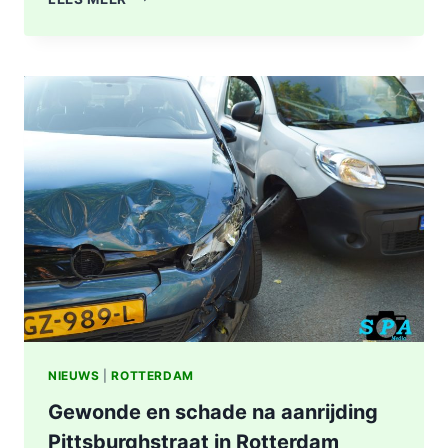
A16
ROTTERDAM
VOLLEDIG
AFGESLOTEN
NA
ZWAAR
ONGEVAL,
BESTUURDER
AANGEHOUDEN
NIEUWS
|
ROTTERDAM
Gewonde en schade na aanrijding
Pittsburghstraat in Rotterdam