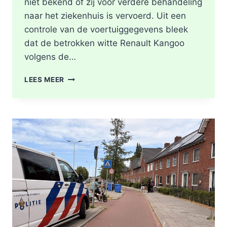
niet bekend of zij voor verdere behandeling
naar het ziekenhuis is vervoerd. Uit een
controle van de voertuiggegevens bleek
dat de betrokken witte Renault Kangoo
volgens de…
GEWONDE
LEES MEER
EN
SCHADE
NA
AANRIJDING
PITTSBURGHSTRAAT
IN
ROTTERDAM