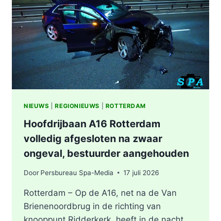
BERGSCHENHOEK
RICHTING
ROTTERDAM
NIEUWS
|
REGIONIEUWS
|
ROTTERDAM
Hoofdrijbaan A16 Rotterdam
volledig afgesloten na zwaar
ongeval, bestuurder aangehouden
Door
Persbureau Spa-Media
17 juli 2026
Rotterdam – Op de A16, net na de Van
Brienenoordbrug in de richting van
knooppunt Ridderkerk, heeft in de nacht