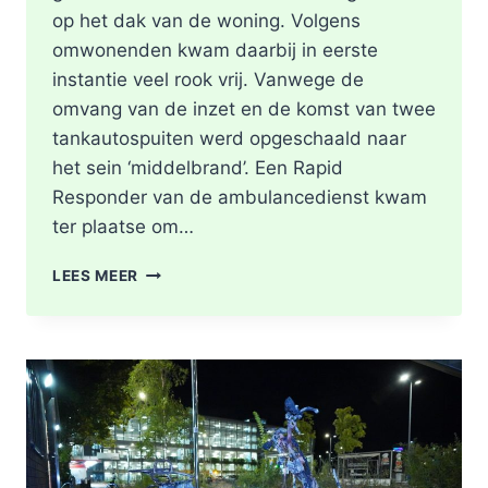
op het dak van de woning. Volgens
omwonenden kwam daarbij in eerste
instantie veel rook vrij. Vanwege de
omvang van de inzet en de komst van twee
tankautospuiten werd opgeschaald naar
het sein ‘middelbrand’. Een Rapid
Responder van de ambulancedienst kwam
ter plaatse om…
BRAND
LEES MEER
IN
DAK
VAN
WONING
TIJDENS
WERKZAAMHEDEN
AAN
LIEVEN
DE