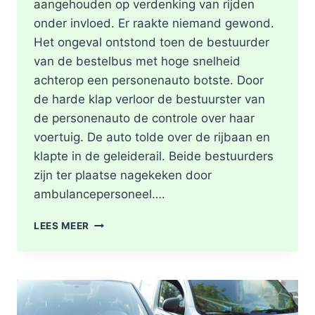
aangehouden op verdenking van rijden
onder invloed. Er raakte niemand gewond.
Het ongeval ontstond toen de bestuurder
van de bestelbus met hoge snelheid
achterop een personenauto botste. Door
de harde klap verloor de bestuurster van
de personenauto de controle over haar
voertuig. De auto tolde over de rijbaan en
klapte in de geleiderail. Beide bestuurders
zijn ter plaatse nagekeken door
ambulancepersoneel….
HOOFDRIJBAAN
LEES MEER
A16
ROTTERDAM
VOLLEDIG
AFGESLOTEN
NA
ZWAAR