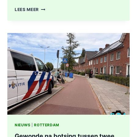
GEWONDE
LEES MEER
EN
SCHADE
NA
AANRIJDING
PITTSBURGHSTRAAT
IN
ROTTERDAM
NIEUWS
|
ROTTERDAM
Gewonde na botsing tussen twee