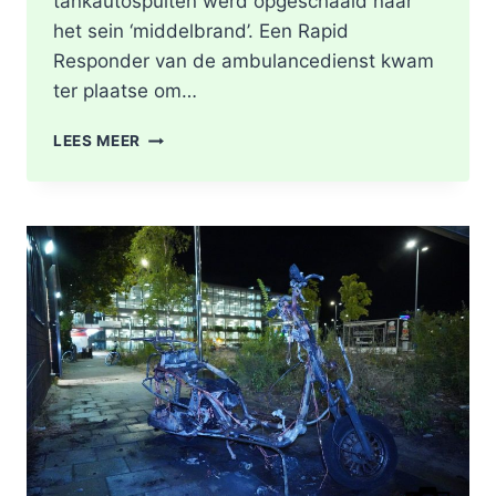
tankautospuiten werd opgeschaald naar
het sein ‘middelbrand’. Een Rapid
Responder van de ambulancedienst kwam
ter plaatse om…
BRAND
LEES MEER
IN
DAK
VAN
WONING
TIJDENS
WERKZAAMHEDEN
AAN
LIEVEN
DE
KEYSTRAAT
IN
ROTTERDAM