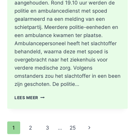
aangehouden. Rond 19.10 uur werden de
politie en ambulancedienst met spoed
gealarmeerd na een melding van een
schietpartij. Meerdere politie-eenheden en
een ambulance kwamen ter plaatse.
Ambulancepersoneel heeft het slachtoffer
behandeld, waarna deze met spoed is
overgebracht naar het ziekenhuis voor
verdere medische zorg. Volgens
omstanders zou het slachtoffer in een been
zijn geschoten. De politie…
SCHOTEN
LEES MEER
TREFFEN
RET-
BUS
32:
Paginanavigatie
Volgende
1
2
3
…
25
GEWONDE
EN