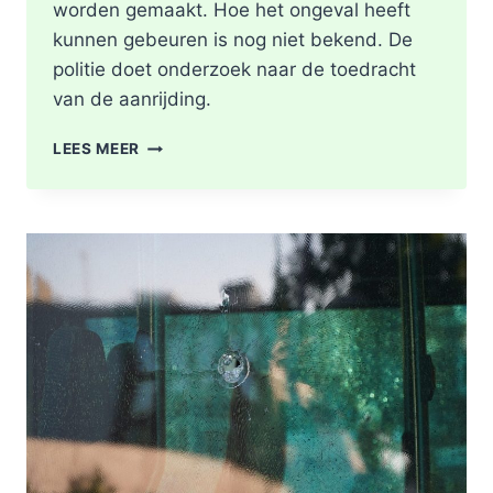
worden gemaakt. Hoe het ongeval heeft
kunnen gebeuren is nog niet bekend. De
politie doet onderzoek naar de toedracht
van de aanrijding.
GEWONDE
LEES MEER
NA
BOTSING
TUSSEN
TWEE
FIETSERS
ABTSWEG
IN
ROTTERDAM