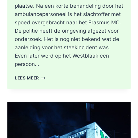
plaatse. Na een korte behandeling door het
ambulancepersoneel is het slachtoffer met
spoed overgebracht naar het Erasmus MC.
De politie heeft de omgeving afgezet voor
onderzoek. Het is nog niet bekend wat de
aanleiding voor het steekincident was.
Even later werd op het Westblaak een
persoon…
POLITIE
LEES MEER
DOET
ONDERZOEK
NAAR
STEEKINCIDENT
CENTRUM
ROTTERDAM
KAREL
DOORMANSTRAAT
IN