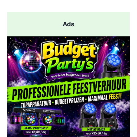
pagina
AANHOUDING
NA
SCHIETPARTIJ
Ads
IN
ROTTERDAM