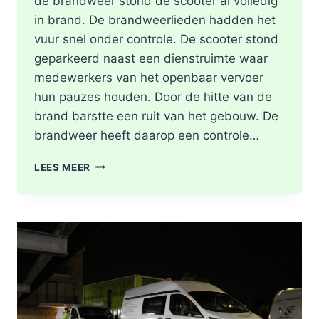
de brandweer stond de scooter al volledig
in brand. De brandweerlieden hadden het
vuur snel onder controle. De scooter stond
geparkeerd naast een dienstruimte waar
medewerkers van het openbaar vervoer
hun pauzes houden. Door de hitte van de
brand barstte een ruit van het gebouw. De
brandweer heeft daarop een controle…
SCOOTER
LEES MEER
UITGEBRAND,
RUIT
BESCHADIGD
BIJ
STATION
KRALINGSE
ZOOM
IN
ROTTERDAM