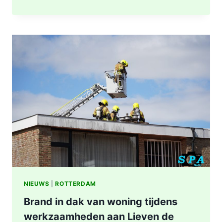
NA
BRAND
IN
WONING
8E
ETAGE
VAN
SENIORENFLAT
WATERTORENWEG
IN
ROTTERDAM
NIEUWS
|
ROTTERDAM
Brand in dak van woning tijdens
werkzaamheden aan Lieven de