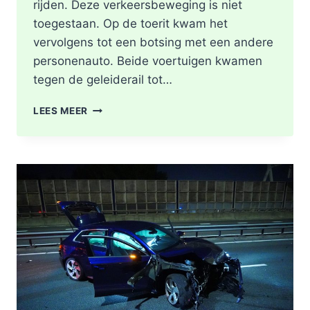
rijden. Deze verkeersbeweging is niet
toegestaan. Op de toerit kwam het
vervolgens tot een botsing met een andere
personenauto. Beide voertuigen kwamen
tegen de geleiderail tot…
GEWONDE
LEES MEER
EN
FLINKE
SCHADE
NA
ONGEVAL
TOERIT
A16
BERGSCHENHOEK
RICHTING
ROTTERDAM