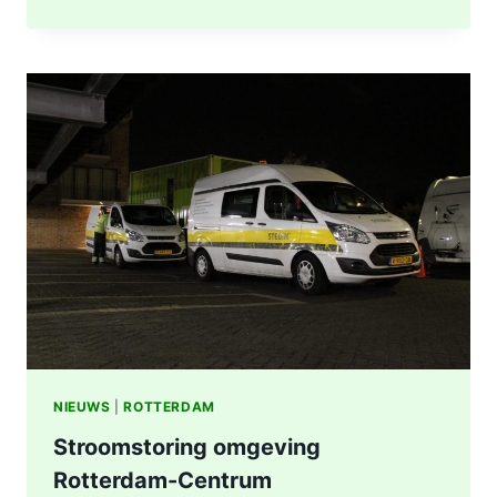
UITGEBRAND,
RUIT
BESCHADIGD
BIJ
STATION
KRALINGSE
ZOOM
IN
ROTTERDAM
NIEUWS
|
ROTTERDAM
Stroomstoring omgeving
Rotterdam-Centrum