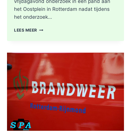
vrijdagavond onderzoek in een pand aan
het Oostplein in Rotterdam nadat tijdens
het onderzoek…
BRANDGERUCHT
LEES MEER
LEIDT
TOT
ONTDEKKING
VAN
DRUGSLAB
IN
WONING
OOSTPLEIN
IN
ROTTERDAM