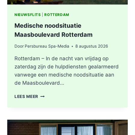
NIEUWSFLITS
|
ROTTERDAM
Medische noodsituatie
Maasboulevard Rotterdam
Door
Persbureau Spa-Media
8 augustus 2026
Rotterdam – In de nacht van vrijdag op
zaterdag zijn de hulpdiensten gealarmeerd
vanwege een medische noodsituatie aan
de Maasboulevard…
MEDISCHE
LEES MEER
NOODSITUATIE
MAASBOULEVARD
ROTTERDAM