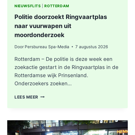
NIEUWSFLITS
|
ROTTERDAM
Politie doorzoekt Ringvaartplas
naar vuurwapen uit
moordonderzoek
Door
Persbureau Spa-Media
7 augustus 2026
Rotterdam – De politie is deze week een
zoekactie gestart in de Ringvaartplas in de
Rotterdamse wijk Prinsenland.
Onderzoekers zoeken…
POLITIE
LEES MEER
DOORZOEKT
RINGVAARTPLAS
NAAR
VUURWAPEN
UIT
MOORDONDERZOEK