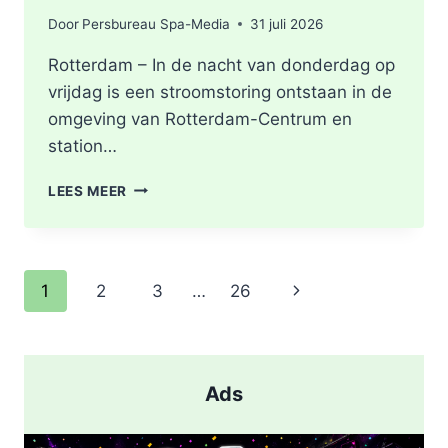
Door
Persbureau Spa-Media
31 juli 2026
Rotterdam – In de nacht van donderdag op
vrijdag is een stroomstoring ontstaan in de
omgeving van Rotterdam-Centrum en
station…
STROOMSTORING
LEES MEER
OMGEVING
ROTTERDAM-
CENTRUM
Paginanavigatie
Volgende
1
2
3
…
26
pagina
Ads