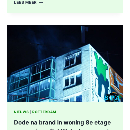
POLITIE
LEES MEER
DOET
ONDERZOEK
NAAR
STEEKINCIDENT
CENTRUM
ROTTERDAM
KAREL
DOORMANSTRAAT
IN
ROTTERDAM
NIEUWS
|
ROTTERDAM
Dode na brand in woning 8e etage