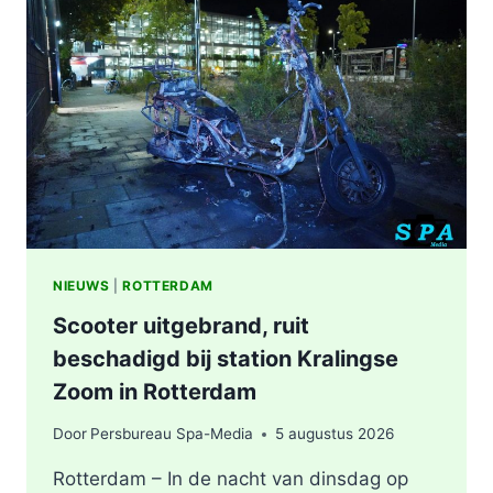
WERKZAAMHEDEN
AAN
LIEVEN
DE
KEYSTRAAT
IN
ROTTERDAM
NIEUWS
|
ROTTERDAM
Scooter uitgebrand, ruit
beschadigd bij station Kralingse
Zoom in Rotterdam
Door
Persbureau Spa-Media
5 augustus 2026
Rotterdam – In de nacht van dinsdag op