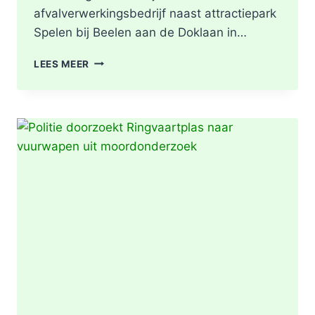
afvalverwerkingsbedrijf naast attractiepark
Spelen bij Beelen aan de Doklaan in…
GRIP2
LEES MEER
–
ZEER
GROTE
BRAND
|
BRAND
IN
AFVALBERG
ZORGT
VOOR
GROTE
ROOKONTWIKKELING
IN
ROTTERDAM