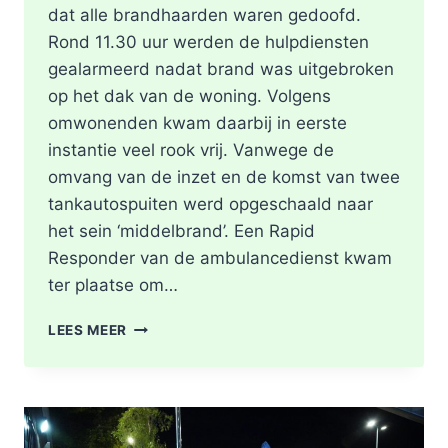
dat alle brandhaarden waren gedoofd.
Rond 11.30 uur werden de hulpdiensten
gealarmeerd nadat brand was uitgebroken
op het dak van de woning. Volgens
omwonenden kwam daarbij in eerste
instantie veel rook vrij. Vanwege de
omvang van de inzet en de komst van twee
tankautospuiten werd opgeschaald naar
het sein ‘middelbrand’. Een Rapid
Responder van de ambulancedienst kwam
ter plaatse om…
BRAND
LEES MEER
IN
DAK
VAN
WONING
TIJDENS