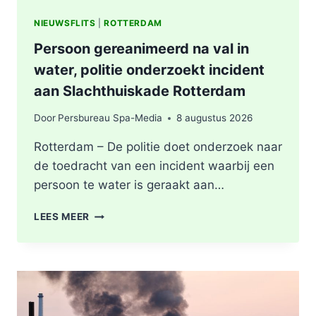
NIEUWSFLITS
|
ROTTERDAM
Persoon gereanimeerd na val in
water, politie onderzoekt incident
aan Slachthuiskade Rotterdam
Door
Persbureau Spa-Media
8 augustus 2026
Rotterdam – De politie doet onderzoek naar
de toedracht van een incident waarbij een
persoon te water is geraakt aan…
PERSOON
LEES MEER
GEREANIMEERD
NA
VAL
IN
WATER,
POLITIE