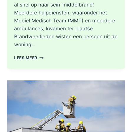
al snel op naar sein ‘middelbrand’.
Meerdere hulpdiensten, waaronder het
Mobiel Medisch Team (MMT) en meerdere
ambulances, kwamen ter plaatse.
Brandweerlieden wisten een persoon uit de
woning…
DODE
LEES MEER
NA
BRAND
IN
WONING
8E
ETAGE
VAN
SENIORENFLAT
WATERTORENWEG
IN
ROTTERDAM