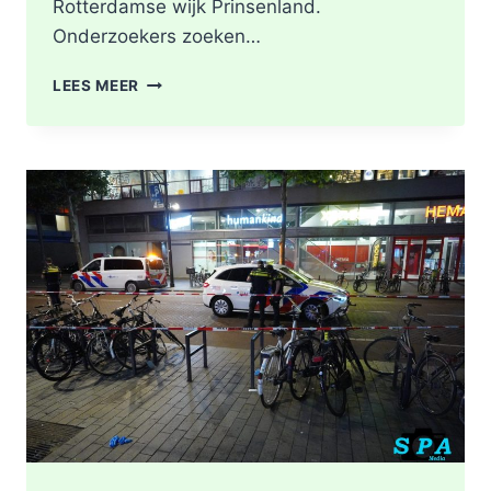
Rotterdamse wijk Prinsenland.
Onderzoekers zoeken…
POLITIE
LEES MEER
DOORZOEKT
RINGVAARTPLAS
NAAR
VUURWAPEN
UIT
MOORDONDERZOEK