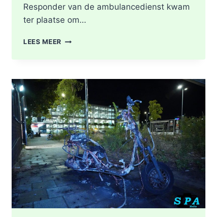
Responder van de ambulancedienst kwam
ter plaatse om…
BRAND
LEES MEER
IN
DAK
VAN
WONING
TIJDENS
WERKZAAMHEDEN
AAN
LIEVEN
DE
KEYSTRAAT
IN
ROTTERDAM