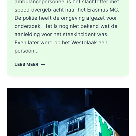
ambulancepersoneel is het slachtoffer met
spoed overgebracht naar het Erasmus MC.
De politie heeft de omgeving afgezet voor
onderzoek. Het is nog niet bekend wat de
aanleiding voor het steekincident was.
Even later werd op het Westblaak een
persoon…
POLITIE
LEES MEER
DOET
ONDERZOEK
NAAR
STEEKINCIDENT
CENTRUM
ROTTERDAM
KAREL
DOORMANSTRAAT
IN
ROTTERDAM