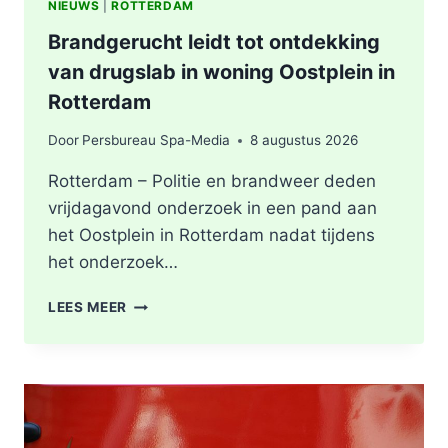
NIEUWS
|
ROTTERDAM
Brandgerucht leidt tot ontdekking
van drugslab in woning Oostplein in
Rotterdam
Door
Persbureau Spa-Media
8 augustus 2026
Rotterdam – Politie en brandweer deden
vrijdagavond onderzoek in een pand aan
het Oostplein in Rotterdam nadat tijdens
het onderzoek…
BRANDGERUCHT
LEES MEER
LEIDT
TOT
ONTDEKKING
VAN
DRUGSLAB
IN