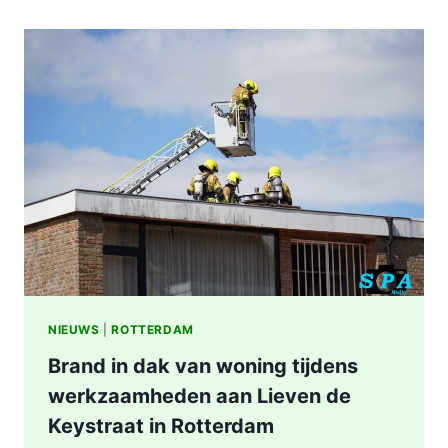
IN
WONING
8E
ETAGE
VAN
SENIORENFLAT
WATERTORENWEG
IN
ROTTERDAM
NIEUWS
|
ROTTERDAM
Brand in dak van woning tijdens
werkzaamheden aan Lieven de
Keystraat in Rotterdam