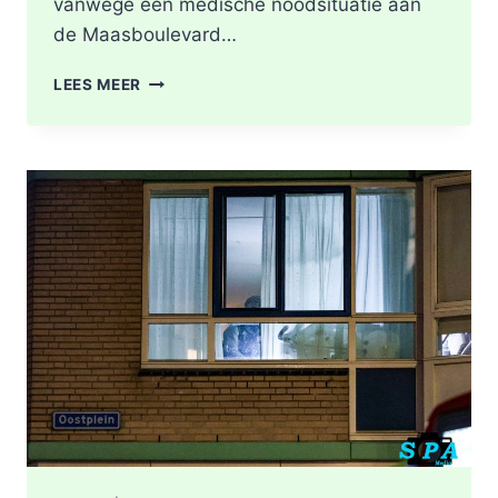
vanwege een medische noodsituatie aan
de Maasboulevard…
MEDISCHE
LEES MEER
NOODSITUATIE
MAASBOULEVARD
ROTTERDAM