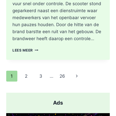
vuur snel onder controle. De scooter stond
geparkeerd naast een dienstruimte waar
medewerkers van het openbaar vervoer
hun pauzes houden. Door de hitte van de
brand barstte een ruit van het gebouw. De
brandweer heeft daarop een controle…
SCOOTER
LEES MEER
UITGEBRAND,
RUIT
BESCHADIGD
BIJ
Paginanavigatie
Volgende
1
2
3
…
26
STATION
KRALINGSE
pagina
ZOOM
IN
ROTTERDAM
Ads