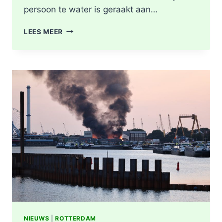
persoon te water is geraakt aan…
PERSOON
LEES MEER
GEREANIMEERD
NA
VAL
IN
WATER,
POLITIE
ONDERZOEKT
INCIDENT
AAN
SLACHTHUISKADE
ROTTERDAM
NIEUWS
|
ROTTERDAM