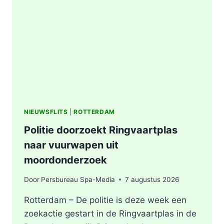
AFVALBERG
ZORGT
VOOR
GROTE
ROOKONTWIKKELING
IN
ROTTERDAM
NIEUWSFLITS
|
ROTTERDAM
Politie doorzoekt Ringvaartplas
naar vuurwapen uit
moordonderzoek
Door
Persbureau Spa-Media
7 augustus 2026
Rotterdam – De politie is deze week een
zoekactie gestart in de Ringvaartplas in de