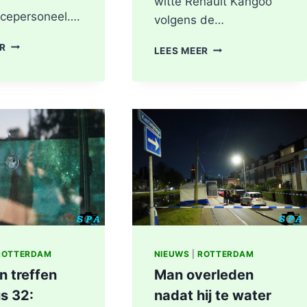
witte Renault Kangoo
cepersoneel….
volgens de…
HOOFDRIJBAAN
ER
GEWONDE
LEES MEER
A16
EN
ROTTERDAM
SCHADE
VOLLEDIG
NA
AFGESLOTEN
AANRIJDING
NA
PITTSBURGHSTRAA
ZWAAR
IN
ONGEVAL,
ROTTERDAM
BESTUURDER
AANGEHOUDEN
ROTTERDAM
NIEUWS
|
ROTTERDAM
n treffen
Man overleden
s 32:
nadat hij te water