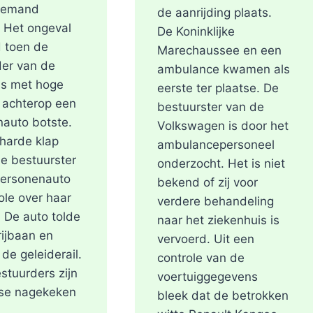
niemand
de aanrijding plaats.
 Het ongeval
De Koninklijke
 toen de
Marechaussee en een
er van de
ambulance kwamen als
us met hoge
eerste ter plaatse. De
 achterop een
bestuurster van de
auto botste.
Volkswagen is door het
harde klap
ambulancepersoneel
de bestuurster
onderzocht. Het is niet
personenauto
bekend of zij voor
ole over haar
verdere behandeling
. De auto tolde
naar het ziekenhuis is
rijbaan en
vervoerd. Uit een
 de geleiderail.
controle van de
stuurders zijn
voertuiggegevens
tse nagekeken
bleek dat de betrokken