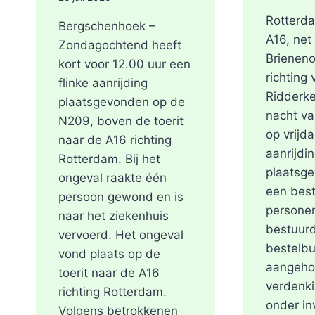
Rotterd
Bergschenhoek –
A16, net
Zondagochtend heeft
Brieneno
kort voor 12.00 uur een
richting
flinke aanrijding
Ridderke
plaatsgevonden op de
nacht v
N209, boven de toerit
op vrijd
naar de A16 richting
aanrijdi
Rotterdam. Bij het
plaatsg
ongeval raakte één
een best
persoon gewond en is
persone
naar het ziekenhuis
bestuurd
vervoerd. Het ongeval
bestelbu
vond plaats op de
aangeho
toerit naar de A16
verdenki
richting Rotterdam.
onder in
Volgens betrokkenen