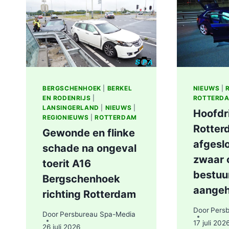
AAN
LIEVEN
DE
KEYSTRAAT
IN
ROTTERDAM
BERGSCHENHOEK
|
BERKEL
NIEUWS
|
EN RODENRIJS
|
ROTTERD
LANSINGERLAND
|
NIEUWS
|
Hoofdr
REGIONIEUWS
|
ROTTERDAM
Rotter
Gewonde en flinke
afgesl
schade na ongeval
zwaar 
toerit A16
bestuu
Bergschenhoek
aange
richting Rotterdam
Door
Pers
Door
Persbureau Spa-Media
17 juli 202
26 juli 2026