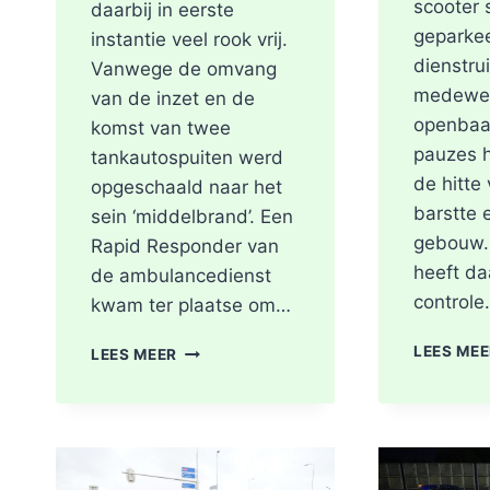
scooter 
daarbij in eerste
geparke
instantie veel rook vrij.
dienstru
Vanwege de omvang
medewer
van de inzet en de
openbaa
komst van twee
pauzes 
tankautospuiten werd
de hitte
opgeschaald naar het
barstte 
sein ‘middelbrand’. Een
gebouw.
Rapid Responder van
heeft da
de ambulancedienst
control
kwam ter plaatse om…
BRAND
LEES ME
LEES MEER
IN
DAK
VAN
WONING
TIJDENS
WERKZAAMHEDEN