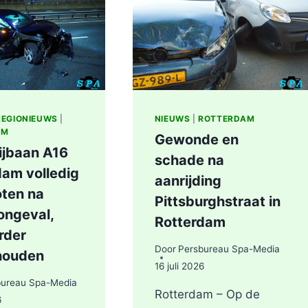
ZOOM
IN
ROTTERDAM
REGIONIEUWS
|
NIEUWS
|
ROTTERDAM
AM
Gewonde en
ijbaan A16
schade na
dam volledig
aanrijding
oten na
Pittsburghstraat in
ongeval,
Rotterdam
rder
Door
Persbureau Spa-Media
houden
16 juli 2026
bureau Spa-Media
Rotterdam – Op de
6