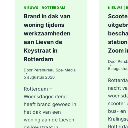
NIEUWS
|
ROTTERDAM
NIEUWS
|
Brand in dak van
Scoote
woning tijdens
uitgebr
werkzaamheden
bescha
aan Lieven de
station
Keystraat in
Zoom i
Rotterdam
Door
Pers
5 augustu
Door
Persbureau Spa-Media
5 augustus 2026
Rotterda
nacht va
Rotterdam –
woensda
Woensdagochtend
scooter 
heeft brand gewoed in
bus- en 
het dak van een
Kralings
woning aan de Lieven
Rotterd
de Keystraat in