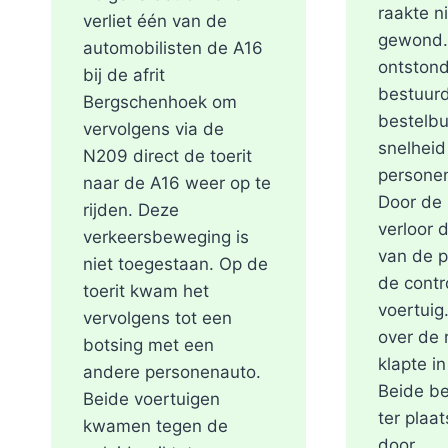
raakte 
verliet één van de
gewond.
automobilisten de A16
ontstond
bij de afrit
bestuurd
Bergschenhoek om
bestelb
vervolgens via de
snelheid
N209 direct de toerit
personen
naar de A16 weer op te
Door de 
rijden. Deze
verloor 
verkeersbeweging is
van de 
niet toegestaan. Op de
de contr
toerit kwam het
voertuig
vervolgens tot een
over de 
botsing met een
klapte in
andere personenauto.
Beide be
Beide voertuigen
ter plaa
kwamen tegen de
door