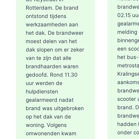
brandwe
Rotterdam. De brand
02.15 uu
ontstond tijdens
gealarm
werkzaamheden aan
melding
het dak. De brandweer
binneng
moest delen van het
een scoo
dak slopen om er zeker
het bus-
van te zijn dat alle
metrosta
brandhaarden waren
Kralings
gedoofd. Rond 11.30
aankoms
uur werden de
brandwe
hulpdiensten
scooter a
gealarmeerd nadat
brand. 
brand was uitgebroken
brandwe
op het dak van de
hadden h
woning. Volgens
onder co
omwonenden kwam