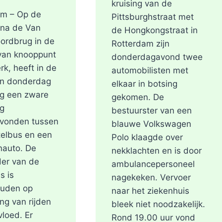
kruising van de
am – Op de
Pittsburghstraat met
 na de Van
de Hongkongstraat in
ordbrug in de
Rotterdam zijn
 van knooppunt
donderdagavond twee
rk, heeft in de
automobilisten met
an donderdag
elkaar in botsing
ag een zware
gekomen. De
ng
bestuurster van een
evonden tussen
blauwe Volkswagen
elbus en een
Polo klaagde over
nauto. De
nekklachten en is door
er van de
ambulancepersoneel
s is
nagekeken. Vervoer
uden op
naar het ziekenhuis
ng van rijden
bleek niet noodzakelijk.
vloed. Er
Rond 19.00 uur vond