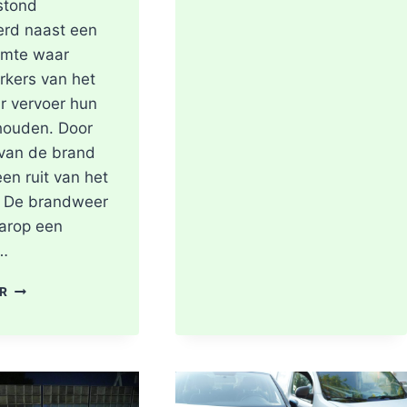
stond
erd naast een
imte waar
kers van het
r vervoer hun
houden. Door
 van de brand
een ruit van het
 De brandweer
arop een
e…
SCOOTER
ER
UITGEBRAND,
RUIT
BESCHADIGD
BIJ
STATION
KRALINGSE