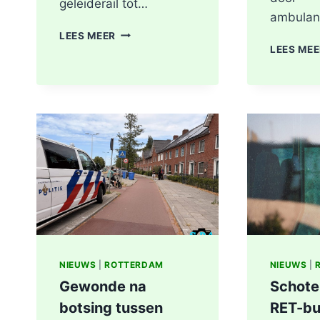
geleiderail tot…
ambulan
GEWONDE
LEES MEER
EN
LEES ME
FLINKE
SCHADE
NA
ONGEVAL
TOERIT
A16
BERGSCHENHOEK
RICHTING
ROTTERDAM
NIEUWS
|
ROTTERDAM
NIEUWS
|
Gewonde na
Schote
botsing tussen
RET-bu