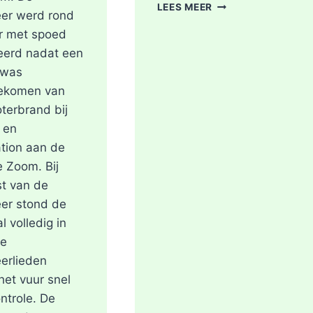
STROOMSTORING
LEES MEER
er werd rond
OMGEVING
r met spoed
ROTTERDAM-
CENTRUM
eerd nadat een
 was
ekomen van
terbrand bij
 en
tion aan de
e Zoom. Bij
t van de
er stond de
l volledig in
De
erlieden
et vuur snel
ntrole. De