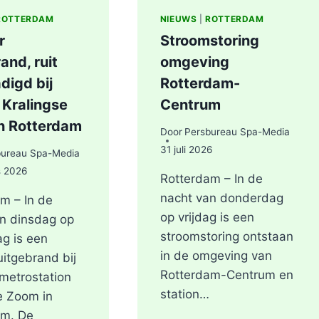
ROTTERDAM
NIEUWS
|
ROTTERDAM
r
Stroomstoring
and, ruit
omgeving
digd bij
Rotterdam-
 Kralingse
Centrum
n Rotterdam
Door
Persbureau Spa-Media
31 juli 2026
bureau Spa-Media
s 2026
Rotterdam – In de
nacht van donderdag
m – In de
op vrijdag is een
n dinsdag op
stroomstoring ontstaan
g is een
in de omgeving van
uitgebrand bij
Rotterdam-Centrum en
metrostation
station…
e Zoom in
am. De