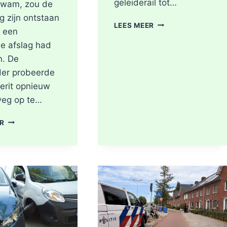
geleiderail tot…
kwam, zou de
g zijn ontstaan
GEWONDE
LEES MEER
j een
EN
e afslag had
FLINKE
SCHADE
. De
NA
der probeerde
ONGEVAL
oerit opnieuw
TOERIT
A16
weg op te…
BERGSCHENHOEK
RICHTING
OPNIEUW
ER
ROTTERDAM
FLINKE
SCHADE
NA
AANRIJDING
OP
KRUISING
N209
MET
A16
BIJ