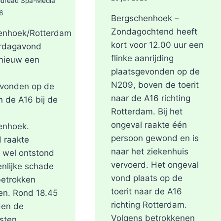
bureau Spa-Media
6
Bergschenhoek –
Zondagochtend heeft
enhoek/Rotterdam
kort voor 12.00 uur een
rdagavond
flinke aanrijding
pnieuw een
plaatsgevonden op de
N209, boven de toerit
evonden op de
naar de A16 richting
n de A16 bij de
Rotterdam. Bij het
ongeval raakte één
enhoek.
persoon gewond en is
 raakte
naar het ziekenhuis
 wel ontstond
vervoerd. Het ongeval
enlijke schade
vond plaats op de
betrokken
toerit naar de A16
en. Rond 18.45
richting Rotterdam.
den de
Volgens betrokkenen
sten