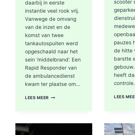
scooter 
daarbij in eerste
geparke
instantie veel rook vrij.
dienstru
Vanwege de omvang
medewer
van de inzet en de
openbaa
komst van twee
pauzes 
tankautospuiten werd
de hitte
opgeschaald naar het
barstte 
sein ‘middelbrand’. Een
gebouw.
Rapid Responder van
heeft da
de ambulancedienst
control
kwam ter plaatse om…
BRAND
LEES ME
LEES MEER
IN
DAK
VAN
WONING
TIJDENS
WERKZAAMHEDEN