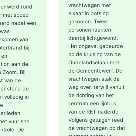
vrachtwagen met
er werd rond
elkaar in botsing
r met spoed
gekomen. Twee
eerd nadat een
personen raakten
 was
daarbij lichtgewond.
ekomen van
Het ongeval gebeurde
terbrand bij
op de kruising van de
 en
Oudelandselaan met
tion aan de
de Gemeentewerf. De
e Zoom. Bij
vrachtwagen stak de
t van de
weg over, terwijl vanuit
er stond de
de richting van het
l volledig in
centrum een lijnbus
De
van de RET naderde.
erlieden
Volgens getuigen reed
et vuur snel
de vrachtwagen op dat
ntrole. De