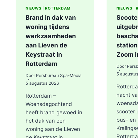
NIEUWS
|
ROTTERDAM
NIEUWS
|
Brand in dak van
Scoote
woning tijdens
uitgebr
werkzaamheden
bescha
aan Lieven de
station
Keystraat in
Zoom i
Rotterdam
Door
Pers
5 augustu
Door
Persbureau Spa-Media
5 augustus 2026
Rotterda
nacht va
Rotterdam –
woensda
Woensdagochtend
scooter 
heeft brand gewoed in
bus- en 
het dak van een
Kralings
woning aan de Lieven
Rotterd
de Keystraat in