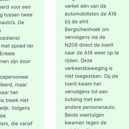
verliet één van de
eerd voor een
automobilisten de A16
ng tussen twee
bij de afrit
auto’s. De
Bergschenhoek om
n
vervolgens via de
cedienst
N209 direct de toerit
met spoed ter
naar de A16 weer op te
 Enkele
rijden. Deze
nen zijn door
verkeersbeweging is
niet toegestaan. Op de
cepersoneel
toerit kwam het
leerd, maar
vervolgens tot een
naar het
botsing met een
is bleek niet
andere personenauto.
lijk. Volgens
Beide voertuigen
 de
kwamen tegen de
ers, die vanaf