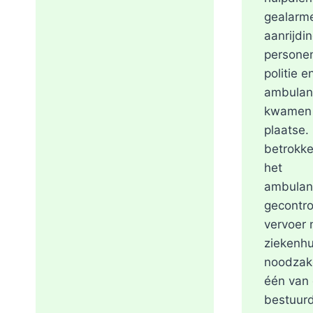
gealarm
aanrijdi
personen
politie e
ambulan
kwamen 
plaatse.
betrokke
het
ambulan
gecontro
vervoer 
ziekenhu
noodzake
één van
bestuurd