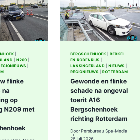
IN
ZOOM
BERKEL
IN
EN
ROTTERDAM
RODENRIJS
ENHOEK
|
BERGSCHENHOEK
|
BERKEL
RLAND
|
N209
|
EN RODENRIJS
|
REGIONIEUWS
|
LANSINGERLAND
|
NIEUWS
|
AM
REGIONIEUWS
|
ROTTERDAM
w flinke
Gewonde en flinke
 na
schade na ongeval
ing op
toerit A16
ng N209 met
Bergschenhoek
richting Rotterdam
chenhoek
Door
Persbureau Spa-Media
26 juli 2026