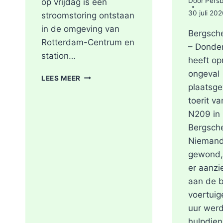
Door
Pers
op vrijdag is een
30 juli 202
stroomstoring ontstaan
in de omgeving van
Bergsch
Rotterdam-Centrum en
– Donde
station…
heeft o
ongeval
STROOMSTORING
LEES MEER
OMGEVING
plaatsg
ROTTERDAM-
toerit va
CENTRUM
N209 in
Bergsch
Niemand
gewond,
er aanzi
aan de 
voertuig
uur wer
hulpdien