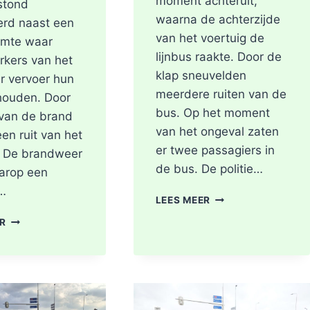
moment achteruit,
stond
waarna de achterzijde
erd naast een
van het voertuig de
imte waar
lijnbus raakte. Door de
kers van het
klap sneuvelden
r vervoer hun
meerdere ruiten van de
houden. Door
bus. Op het moment
 van de brand
van het ongeval zaten
een ruit van het
er twee passagiers in
 De brandweer
de bus. De politie…
arop een
e…
LICHTGEWONDEN
LEES MEER
NA
SCOOTER
ER
BOTSING
UITGEBRAND,
TUSSEN
RUIT
VRACHTWAGEN
BESCHADIGD
EN
BIJ
LIJNBUS
STATION
OUDELANDSELAAN
KRALINGSE