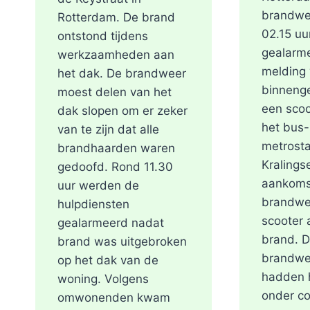
brandwe
Rotterdam. De brand
02.15 uu
ontstond tijdens
gealarm
werkzaamheden aan
melding
het dak. De brandweer
binneng
moest delen van het
een scoo
dak slopen om er zeker
het bus-
van te zijn dat alle
metrosta
brandhaarden waren
Kralings
gedoofd. Rond 11.30
aankoms
uur werden de
brandwe
hulpdiensten
scooter a
gealarmeerd nadat
brand. 
brand was uitgebroken
brandwe
op het dak van de
hadden h
woning. Volgens
onder co
omwonenden kwam