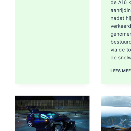
de A16 
aanrijdin
nadat hi
verkeerd
genomen
bestuur
via de t
de snel
LEES ME