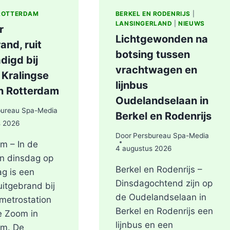
ROTTERDAM
BERKEL EN RODENRIJS
|
LANSINGERLAND
|
NIEUWS
r
Lichtgewonden na
and, ruit
botsing tussen
digd bij
vrachtwagen en
 Kralingse
lijnbus
n Rotterdam
Oudelandselaan in
bureau Spa-Media
Berkel en Rodenrijs
s 2026
Door
Persbureau Spa-Media
m – In de
4 augustus 2026
n dinsdag op
Berkel en Rodenrijs –
g is een
Dinsdagochtend zijn op
uitgebrand bij
de Oudelandselaan in
metrostation
Berkel en Rodenrijs een
e Zoom in
lijnbus en een
am. De