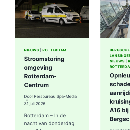
AAN
LIEVEN
DE
KEYSTRAAT
IN
ROTTERDAM
NIEUWS
|
ROTTERDAM
BERGSCH
LANSINGE
Stroomstoring
NIEUWS
|
omgeving
ROTTERD
Opnieu
Rotterdam-
schade
Centrum
aanrijd
Door
Persbureau Spa-Media
kruisi
31 juli 2026
A16 bij
Rotterdam – In de
Bergs
nacht van donderdag