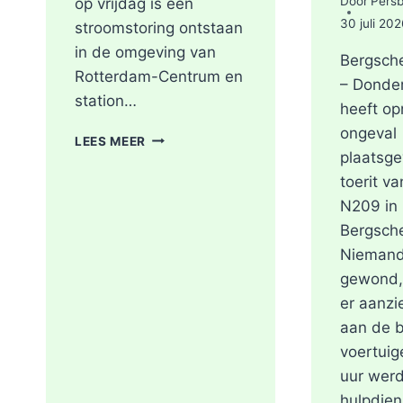
Door
Pers
op vrijdag is een
30 juli 202
stroomstoring ontstaan
in de omgeving van
Bergsch
Rotterdam-Centrum en
– Donde
station…
heeft o
ongeval
STROOMSTORING
LEES MEER
OMGEVING
plaatsg
ROTTERDAM-
toerit va
CENTRUM
N209 in
Bergsch
Niemand
gewond,
er aanzi
aan de 
voertuig
uur wer
hulpdien