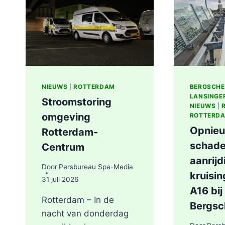
AAN
LIEVEN
DE
KEYSTRAAT
IN
ROTTERDAM
NIEUWS
|
ROTTERDAM
BERGSCH
LANSINGE
Stroomstoring
NIEUWS
|
omgeving
ROTTERD
Opnieu
Rotterdam-
schade
Centrum
aanrijd
Door
Persbureau Spa-Media
kruisi
31 juli 2026
A16 bij
Rotterdam – In de
Bergs
nacht van donderdag