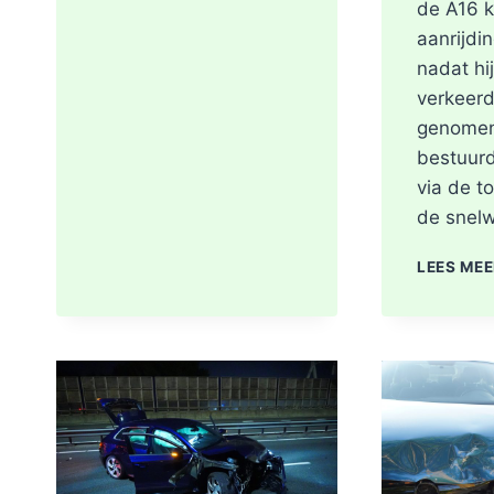
de A16 
aanrijdin
nadat hi
verkeerd
genomen
bestuur
via de t
de snel
LEES ME