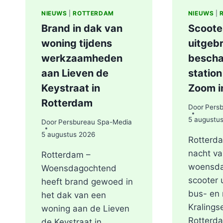
NIEUWS
|
ROTTERDAM
NIEUWS
|
Brand in dak van
Scoote
woning tijdens
uitgebr
werkzaamheden
bescha
aan Lieven de
station
Keystraat in
Zoom i
Rotterdam
Door
Pers
5 augustu
Door
Persbureau Spa-Media
5 augustus 2026
Rotterda
nacht va
Rotterdam –
woensda
Woensdagochtend
scooter 
heeft brand gewoed in
bus- en 
het dak van een
Kralings
woning aan de Lieven
Rotterd
de Keystraat in