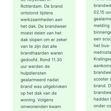
brandwe
Rotterdam. De brand
02.15 uu
ontstond tijdens
gealarm
werkzaamheden aan
melding
het dak. De brandweer
binneng
moest delen van het
een scoo
dak slopen om er zeker
het bus-
van te zijn dat alle
metrosta
brandhaarden waren
Kralings
gedoofd. Rond 11.30
aankoms
uur werden de
brandwe
hulpdiensten
scooter a
gealarmeerd nadat
brand. 
brand was uitgebroken
brandwe
op het dak van de
hadden h
woning. Volgens
onder co
omwonenden kwam