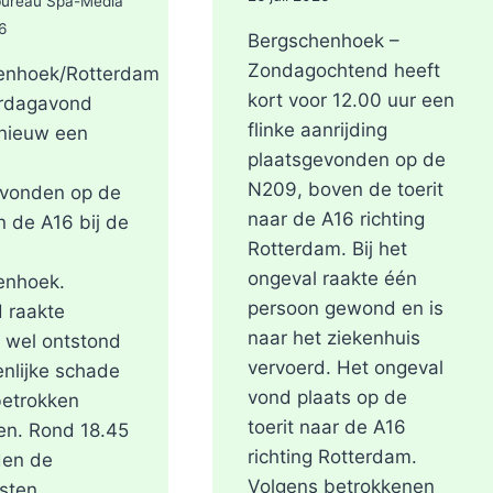
bureau Spa-Media
6
Bergschenhoek –
Zondagochtend heeft
enhoek/Rotterdam
kort voor 12.00 uur een
rdagavond
flinke aanrijding
pnieuw een
plaatsgevonden op de
N209, boven de toerit
evonden op de
naar de A16 richting
n de A16 bij de
Rotterdam. Bij het
ongeval raakte één
enhoek.
persoon gewond en is
 raakte
naar het ziekenhuis
 wel ontstond
vervoerd. Het ongeval
enlijke schade
vond plaats op de
betrokken
toerit naar de A16
en. Rond 18.45
richting Rotterdam.
den de
Volgens betrokkenen
sten