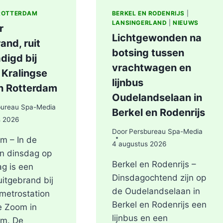
ROTTERDAM
BERKEL EN RODENRIJS
|
LANSINGERLAND
|
NIEUWS
r
Lichtgewonden na
and, ruit
botsing tussen
digd bij
vrachtwagen en
 Kralingse
lijnbus
n Rotterdam
Oudelandselaan in
bureau Spa-Media
Berkel en Rodenrijs
s 2026
Door
Persbureau Spa-Media
m – In de
4 augustus 2026
n dinsdag op
Berkel en Rodenrijs –
g is een
Dinsdagochtend zijn op
uitgebrand bij
de Oudelandselaan in
metrostation
Berkel en Rodenrijs een
e Zoom in
lijnbus en een
am. De