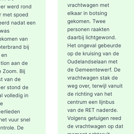
vrachtwagen met
er werd rond
elkaar in botsing
r met spoed
gekomen. Twee
eerd nadat een
personen raakten
 was
daarbij lichtgewond.
ekomen van
Het ongeval gebeurde
terbrand bij
op de kruising van de
 en
Oudelandselaan met
tion aan de
de Gemeentewerf. De
e Zoom. Bij
vrachtwagen stak de
t van de
weg over, terwijl vanuit
er stond de
de richting van het
l volledig in
centrum een lijnbus
De
van de RET naderde.
erlieden
Volgens getuigen reed
et vuur snel
de vrachtwagen op dat
ntrole. De