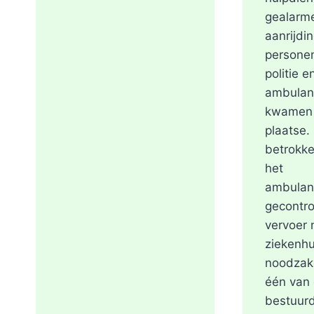
gealarm
aanrijdi
personen
politie e
ambulan
kwamen 
plaatse.
betrokke
het
ambulan
gecontro
vervoer 
ziekenhu
noodzake
één van
bestuurd