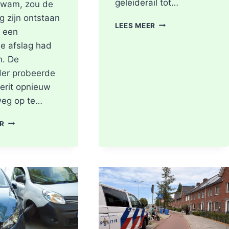
geleiderail tot…
kwam, zou de
g zijn ontstaan
GEWONDE
LEES MEER
j een
EN
e afslag had
FLINKE
SCHADE
. De
NA
der probeerde
ONGEVAL
oerit opnieuw
TOERIT
A16
weg op te…
BERGSCHENHOEK
RICHTING
OPNIEUW
ER
ROTTERDAM
FLINKE
SCHADE
NA
AANRIJDING
OP
KRUISING
N209
MET
A16
BIJ