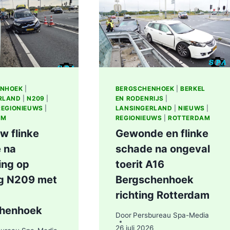
IN
ZOOM
BERKEL
IN
EN
ROTTERDAM
RODENRIJS
ENHOEK
|
BERGSCHENHOEK
|
BERKEL
RLAND
|
N209
|
EN RODENRIJS
|
REGIONIEUWS
|
LANSINGERLAND
|
NIEUWS
|
AM
REGIONIEUWS
|
ROTTERDAM
w flinke
Gewonde en flinke
 na
schade na ongeval
ing op
toerit A16
ng N209 met
Bergschenhoek
richting Rotterdam
chenhoek
Door
Persbureau Spa-Media
26 juli 2026