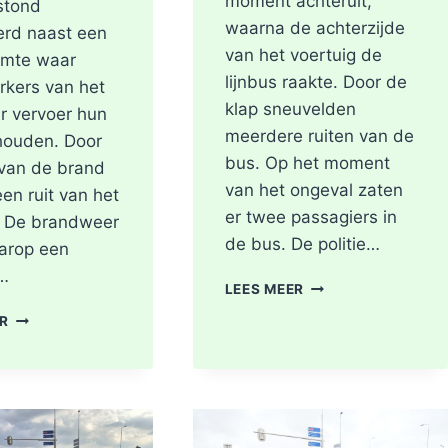
moment achteruit,
stond
waarna de achterzijde
erd naast een
van het voertuig de
imte waar
lijnbus raakte. Door de
kers van het
klap sneuvelden
r vervoer hun
meerdere ruiten van de
houden. Door
bus. Op het moment
 van de brand
van het ongeval zaten
een ruit van het
er twee passagiers in
 De brandweer
de bus. De politie…
arop een
e…
LICHTGEWONDEN
LEES MEER
NA
SCOOTER
ER
BOTSING
UITGEBRAND,
TUSSEN
RUIT
VRACHTWAGEN
BESCHADIGD
EN
BIJ
LIJNBUS
STATION
OUDELANDSELAAN
KRALINGSE