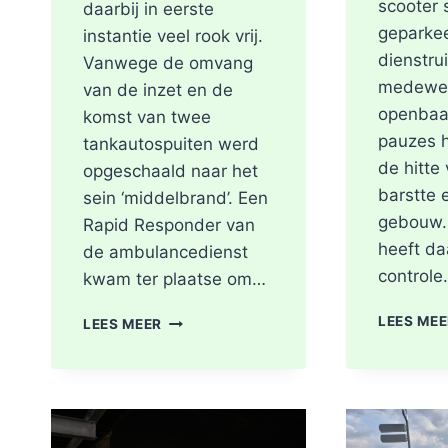
scooter 
daarbij in eerste
geparke
instantie veel rook vrij.
dienstru
Vanwege de omvang
medewer
van de inzet en de
openbaa
komst van twee
pauzes 
tankautospuiten werd
de hitte
opgeschaald naar het
barstte 
sein ‘middelbrand’. Een
gebouw.
Rapid Responder van
heeft da
de ambulancedienst
control
kwam ter plaatse om…
BRAND
LEES ME
LEES MEER
IN
DAK
VAN
WONING
TIJDENS
WERKZAAMHEDEN