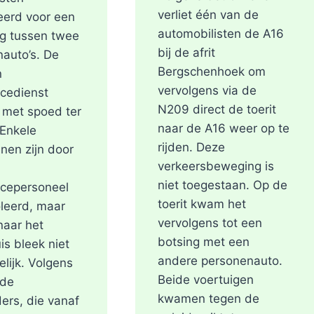
verliet één van de
eerd voor een
automobilisten de A16
ng tussen twee
bij de afrit
auto’s. De
Bergschenhoek om
n
vervolgens via de
cedienst
N209 direct de toerit
met spoed ter
naar de A16 weer op te
 Enkele
rijden. Deze
nen zijn door
verkeersbeweging is
niet toegestaan. Op de
cepersoneel
toerit kwam het
leerd, maar
vervolgens tot een
naar het
botsing met een
is bleek niet
andere personenauto.
lijk. Volgens
Beide voertuigen
 de
kwamen tegen de
ers, die vanaf