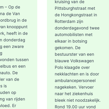
kruising van de
am – Op de
Pittsburghstraat met
 na de Van
de Hongkongstraat in
ordbrug in de
Rotterdam zijn
 van knooppunt
donderdagavond twee
rk, heeft in de
automobilisten met
an donderdag
elkaar in botsing
ag een zware
gekomen. De
ng
bestuurster van een
evonden tussen
blauwe Volkswagen
elbus en een
Polo klaagde over
nauto. De
nekklachten en is door
er van de
ambulancepersoneel
s is
nagekeken. Vervoer
uden op
naar het ziekenhuis
ng van rijden
bleek niet noodzakelijk.
vloed. Er
Rond 19.00 uur vond