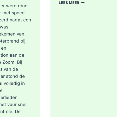
STROOMSTORING
LEES MEER
er werd rond
OMGEVING
r met spoed
ROTTERDAM-
CENTRUM
eerd nadat een
 was
ekomen van
terbrand bij
 en
tion aan de
e Zoom. Bij
t van de
er stond de
l volledig in
De
erlieden
et vuur snel
ntrole. De