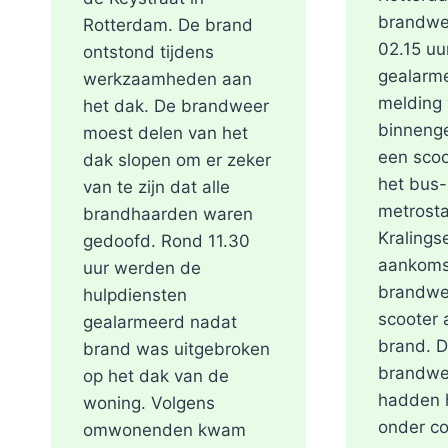
brandwe
Rotterdam. De brand
02.15 uu
ontstond tijdens
gealarm
werkzaamheden aan
melding
het dak. De brandweer
binneng
moest delen van het
een scoo
dak slopen om er zeker
het bus-
van te zijn dat alle
metrosta
brandhaarden waren
Kralings
gedoofd. Rond 11.30
aankoms
uur werden de
brandwe
hulpdiensten
scooter a
gealarmeerd nadat
brand. 
brand was uitgebroken
brandwe
op het dak van de
hadden h
woning. Volgens
onder co
omwonenden kwam