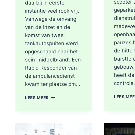
scooter 
daarbij in eerste
geparke
instantie veel rook vrij.
dienstru
Vanwege de omvang
medewer
van de inzet en de
openbaa
komst van twee
pauzes 
tankautospuiten werd
de hitte
opgeschaald naar het
barstte 
sein ‘middelbrand’. Een
gebouw.
Rapid Responder van
heeft da
de ambulancedienst
control
kwam ter plaatse om…
BRAND
LEES ME
LEES MEER
IN
DAK
VAN
WONING
TIJDENS
WERKZAAMHEDEN