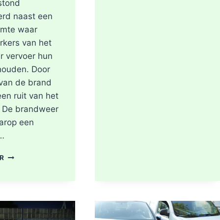
stond
erd naast een
imte waar
kers van het
r vervoer hun
houden. Door
 van de brand
een ruit van het
 De brandweer
arop een
e…
SCOOTER
ER
UITGEBRAND,
RUIT
BESCHADIGD
BIJ
STATION
KRALINGSE