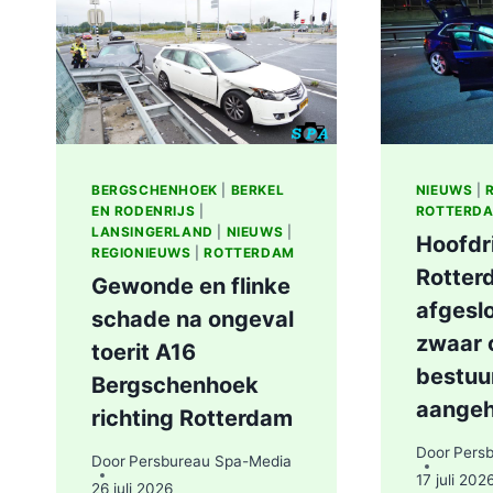
AAN
LIEVEN
DE
KEYSTRAAT
IN
ROTTERDAM
BERGSCHENHOEK
|
BERKEL
NIEUWS
|
EN RODENRIJS
|
ROTTERD
LANSINGERLAND
|
NIEUWS
|
Hoofdr
REGIONIEUWS
|
ROTTERDAM
Rotter
Gewonde en flinke
afgesl
schade na ongeval
zwaar 
toerit A16
bestuu
Bergschenhoek
aange
richting Rotterdam
Door
Pers
Door
Persbureau Spa-Media
17 juli 202
26 juli 2026