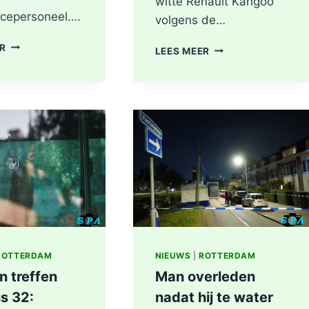
witte Renault Kangoo
cepersoneel….
volgens de…
HOOFDRIJBAAN
ER
GEWONDE
LEES MEER
A16
EN
ROTTERDAM
SCHADE
VOLLEDIG
NA
AFGESLOTEN
AANRIJDING
NA
PITTSBURGHSTRAA
ZWAAR
IN
ONGEVAL,
ROTTERDAM
BESTUURDER
AANGEHOUDEN
ROTTERDAM
NIEUWS
|
ROTTERDAM
n treffen
Man overleden
s 32:
nadat hij te water