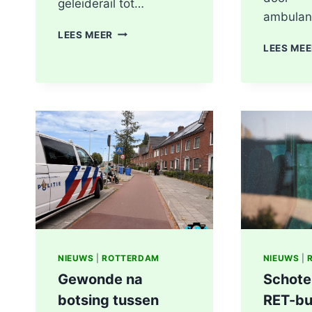
geleiderail tot…
ambulan
GEWONDE
LEES MEER
EN
LEES ME
FLINKE
SCHADE
NA
ONGEVAL
TOERIT
A16
BERGSCHENHOEK
RICHTING
ROTTERDAM
NIEUWS
|
ROTTERDAM
NIEUWS
|
Gewonde na
Schote
botsing tussen
RET-bu