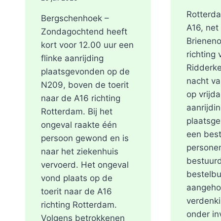
Rotterd
Bergschenhoek –
A16, net
Zondagochtend heeft
Brieneno
kort voor 12.00 uur een
richting
flinke aanrijding
Ridderke
plaatsgevonden op de
nacht v
N209, boven de toerit
op vrijd
naar de A16 richting
aanrijdi
Rotterdam. Bij het
plaatsg
ongeval raakte één
een best
persoon gewond en is
persone
naar het ziekenhuis
bestuurd
vervoerd. Het ongeval
bestelbu
vond plaats op de
aangeho
toerit naar de A16
verdenki
richting Rotterdam.
onder in
Volgens betrokkenen