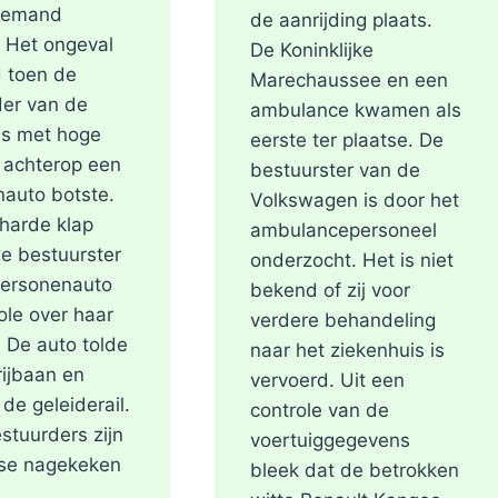
niemand
de aanrijding plaats.
 Het ongeval
De Koninklijke
 toen de
Marechaussee en een
er van de
ambulance kwamen als
us met hoge
eerste ter plaatse. De
 achterop een
bestuurster van de
auto botste.
Volkswagen is door het
harde klap
ambulancepersoneel
de bestuurster
onderzocht. Het is niet
personenauto
bekend of zij voor
ole over haar
verdere behandeling
. De auto tolde
naar het ziekenhuis is
rijbaan en
vervoerd. Uit een
 de geleiderail.
controle van de
stuurders zijn
voertuiggegevens
tse nagekeken
bleek dat de betrokken