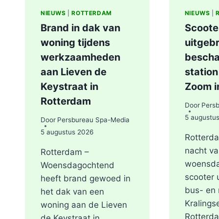
NIEUWS
|
ROTTERDAM
NIEUWS
|
Brand in dak van
Scoote
woning tijdens
uitgebr
werkzaamheden
bescha
aan Lieven de
station
Keystraat in
Zoom i
Rotterdam
Door
Pers
5 augustu
Door
Persbureau Spa-Media
5 augustus 2026
Rotterda
nacht va
Rotterdam –
woensda
Woensdagochtend
scooter 
heeft brand gewoed in
bus- en 
het dak van een
Kralings
woning aan de Lieven
Rotterd
de Keystraat in