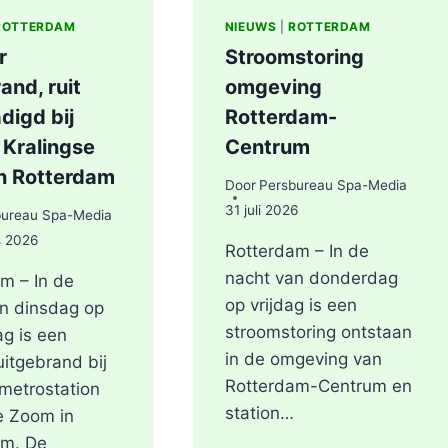
ROTTERDAM
NIEUWS
|
ROTTERDAM
r
Stroomstoring
and, ruit
omgeving
digd bij
Rotterdam-
 Kralingse
Centrum
n Rotterdam
Door
Persbureau Spa-Media
31 juli 2026
bureau Spa-Media
s 2026
Rotterdam – In de
nacht van donderdag
m – In de
op vrijdag is een
n dinsdag op
stroomstoring ontstaan
g is een
in de omgeving van
uitgebrand bij
Rotterdam-Centrum en
metrostation
station…
e Zoom in
am. De