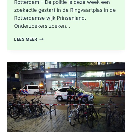
Rotterdam – De politie is deze week een
zoekactie gestart in de Ringvaartplas in de
Rotterdamse wijk Prinsenland.
Onderzoekers zoeken…
POLITIE
LEES MEER
DOORZOEKT
RINGVAARTPLAS
NAAR
VUURWAPEN
UIT
MOORDONDERZOEK