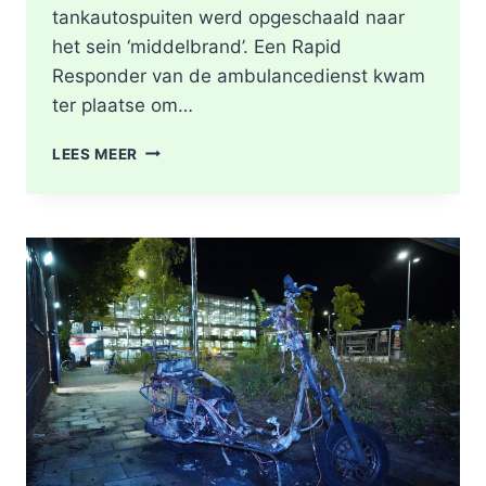
tankautospuiten werd opgeschaald naar
het sein ‘middelbrand’. Een Rapid
Responder van de ambulancedienst kwam
ter plaatse om…
BRAND
LEES MEER
IN
DAK
VAN
WONING
TIJDENS
WERKZAAMHEDEN
AAN
LIEVEN
DE
KEYSTRAAT
IN
ROTTERDAM