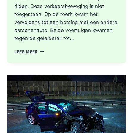
rijden. Deze verkeersbeweging is niet
toegestaan. Op de toerit kwam het
vervolgens tot een botsing met een andere
personenauto. Beide voertuigen kwamen
tegen de geleiderail tot…
GEWONDE
LEES MEER
EN
FLINKE
SCHADE
NA
ONGEVAL
TOERIT
A16
BERGSCHENHOEK
RICHTING
ROTTERDAM