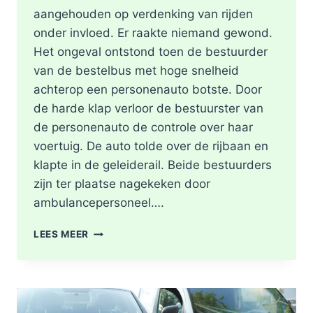
aangehouden op verdenking van rijden
onder invloed. Er raakte niemand gewond.
Het ongeval ontstond toen de bestuurder
van de bestelbus met hoge snelheid
achterop een personenauto botste. Door
de harde klap verloor de bestuurster van
de personenauto de controle over haar
voertuig. De auto tolde over de rijbaan en
klapte in de geleiderail. Beide bestuurders
zijn ter plaatse nagekeken door
ambulancepersoneel….
HOOFDRIJBAAN
LEES MEER
A16
ROTTERDAM
VOLLEDIG
AFGESLOTEN
NA