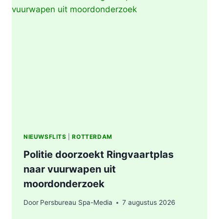
|
BRAND
IN
AFVALBERG
ZORGT
VOOR
GROTE
ROOKONTWIKKELING
IN
ROTTERDAM
NIEUWSFLITS
|
ROTTERDAM
Politie doorzoekt Ringvaartplas
naar vuurwapen uit
moordonderzoek
Door
Persbureau Spa-Media
7 augustus 2026