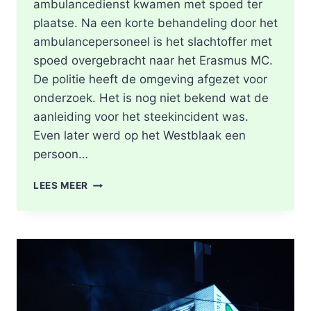
ambulancedienst kwamen met spoed ter
plaatse. Na een korte behandeling door het
ambulancepersoneel is het slachtoffer met
spoed overgebracht naar het Erasmus MC.
De politie heeft de omgeving afgezet voor
onderzoek. Het is nog niet bekend wat de
aanleiding voor het steekincident was.
Even later werd op het Westblaak een
persoon…
POLITIE
LEES MEER
DOET
ONDERZOEK
NAAR
STEEKINCIDENT
CENTRUM
ROTTERDAM
KAREL
DOORMANSTRAAT