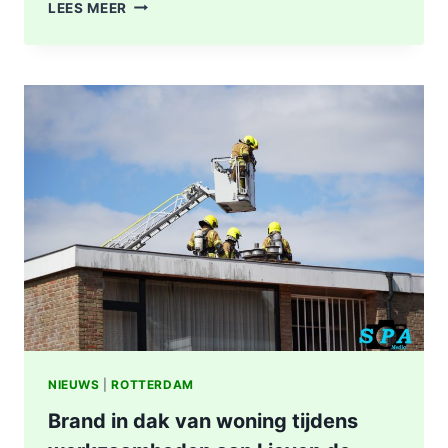
DODE
LEES MEER
NA
BRAND
IN
WONING
8E
ETAGE
VAN
SENIORENFLAT
WATERTORENWEG
IN
ROTTERDAM
NIEUWS
|
ROTTERDAM
Brand in dak van woning tijdens