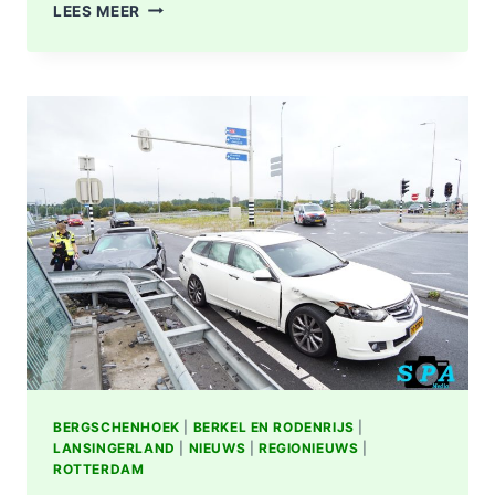
OPNIEUW
LEES MEER
FLINKE
SCHADE
NA
AANRIJDING
OP
KRUISING
N209
MET
A16
BIJ
BERGSCHENHOEK
BERGSCHENHOEK
|
BERKEL EN RODENRIJS
|
LANSINGERLAND
|
NIEUWS
|
REGIONIEUWS
|
ROTTERDAM