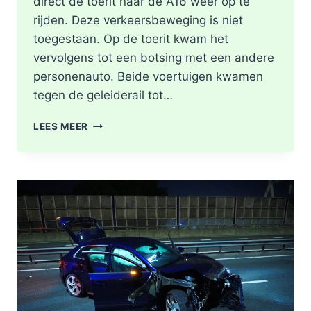
direct de toerit naar de A16 weer op te
rijden. Deze verkeersbeweging is niet
toegestaan. Op de toerit kwam het
vervolgens tot een botsing met een andere
personenauto. Beide voertuigen kwamen
tegen de geleiderail tot…
GEWONDE
LEES MEER
EN
FLINKE
SCHADE
NA
ONGEVAL
TOERIT
A16
BERGSCHENHOEK
RICHTING
ROTTERDAM