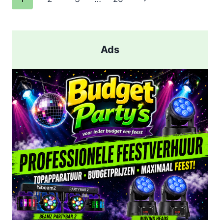
EN
pagina
AANHOUDING
NA
SCHIETPARTIJ
Ads
IN
ROTTERDAM