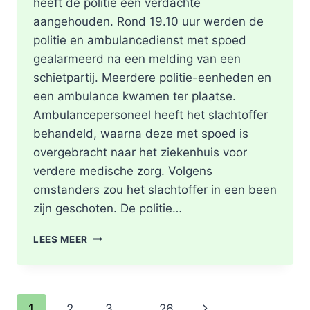
heeft de politie één verdachte
aangehouden. Rond 19.10 uur werden de
politie en ambulancedienst met spoed
gealarmeerd na een melding van een
schietpartij. Meerdere politie-eenheden en
een ambulance kwamen ter plaatse.
Ambulancepersoneel heeft het slachtoffer
behandeld, waarna deze met spoed is
overgebracht naar het ziekenhuis voor
verdere medische zorg. Volgens
omstanders zou het slachtoffer in een been
zijn geschoten. De politie…
SCHOTEN
LEES MEER
TREFFEN
RET-
BUS
32:
Paginanavigatie
Volgende
1
2
3
…
26
GEWONDE