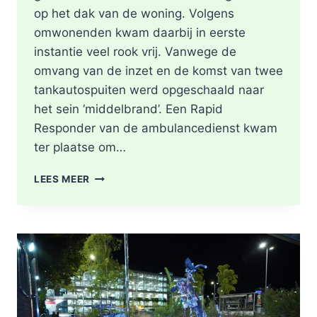
op het dak van de woning. Volgens
omwonenden kwam daarbij in eerste
instantie veel rook vrij. Vanwege de
omvang van de inzet en de komst van twee
tankautospuiten werd opgeschaald naar
het sein ‘middelbrand’. Een Rapid
Responder van de ambulancedienst kwam
ter plaatse om…
BRAND
LEES MEER
IN
DAK
VAN
WONING
TIJDENS
WERKZAAMHEDEN
AAN
LIEVEN
DE