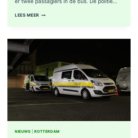
er twee passagiers in de bus. De politie…
LICHTGEWONDEN
LEES MEER
NA
BOTSING
TUSSEN
VRACHTWAGEN
EN
LIJNBUS
OUDELANDSELAAN
IN
BERKEL
EN
RODENRIJS
NIEUWS
|
ROTTERDAM