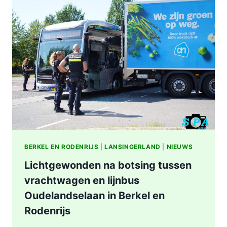
STATION
KRALINGSE
ZOOM
IN
ROTTERDAM
BERKEL EN RODENRIJS
|
LANSINGERLAND
|
NIEUWS
Lichtgewonden na botsing tussen
vrachtwagen en lijnbus
Oudelandselaan in Berkel en
Rodenrijs