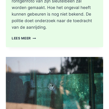
röntgenfoto van zijn sleutelbeen zal
worden gemaakt. Hoe het ongeval heeft
kunnen gebeuren is nog niet bekend. De
politie doet onderzoek naar de toedracht
van de aanrijding.
GEWONDE
LEES MEER
NA
BOTSING
TUSSEN
TWEE
FIETSERS
ABTSWEG
IN
ROTTERDAM