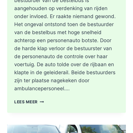
bestuurder van de bestelbus is
aangehouden op verdenking van rijden
onder invloed. Er raakte niemand gewond.
Het ongeval ontstond toen de bestuurder
van de bestelbus met hoge snelheid
achterop een personenauto botste. Door
de harde klap verloor de bestuurster van
de personenauto de controle over haar
voertuig. De auto tolde over de rijbaan en
klapte in de geleiderail. Beide bestuurders
zijn ter plaatse nagekeken door
ambulancepersoneel….
HOOFDRIJBAAN
LEES MEER
A16
ROTTERDAM
VOLLEDIG
AFGESLOTEN
NA