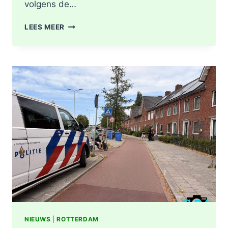
volgens de…
GEWONDE
LEES MEER
EN
SCHADE
NA
AANRIJDING
PITTSBURGHSTRAAT
IN
ROTTERDAM
NIEUWS
|
ROTTERDAM