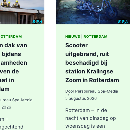
IN
ROTTERDAM
ROTTERDAM
NIEUWS
|
ROTTERDAM
in dak van
Scooter
 tijdens
uitgebrand, ruit
aamheden
beschadigd bij
even de
station Kralingse
at in
Zoom in Rotterdam
dam
Door
Persbureau Spa-Media
5 augustus 2026
bureau Spa-Media
s 2026
Rotterdam – In de
nacht van dinsdag op
am –
woensdag is een
agochtend