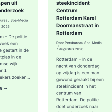
pen uit
steekincident
onderzoek
Centrum
Rotterdam Karel
bureau Spa-Media
Doormanstraat in
s 2026
Rotterdam
m – De politie
Door
Persbureau Spa-Media
 week een
7 augustus 2026
e gestart in de
tplas in de
Rotterdam – In de
mse wijk
nacht van donderdag
and.
op vrijdag is een man
ekers zoeken…
gewond geraakt bij een
steekincident in het
POLITIE
ER
DOORZOEKT
centrum van
RINGVAARTPLAS
Rotterdam. De politie
NAAR
doet onderzoek naar
VUURWAPEN