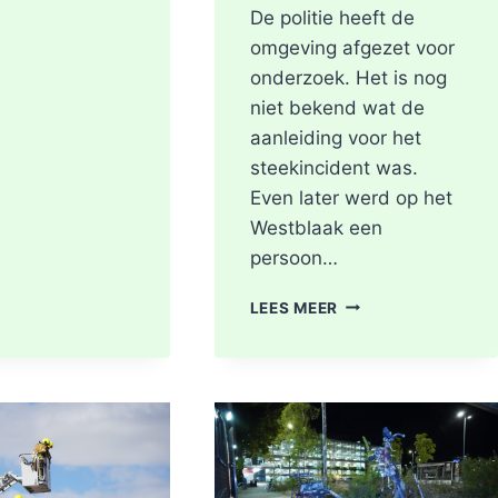
De politie heeft de
omgeving afgezet voor
onderzoek. Het is nog
niet bekend wat de
aanleiding voor het
steekincident was.
Even later werd op het
Westblaak een
persoon…
POLITIE
LEES MEER
DOET
ONDERZOEK
NAAR
STEEKINCIDENT
CENTRUM
ROTTERDAM
KAREL
DOORMANSTRAAT