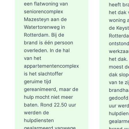
een flatwoning van
heeft br
seniorencomplex
het dak 
Mazesteyn aan de
woning 
Watertorenweg in
de Keyst
Rotterdam. Bij de
Rotterd
brand is één persoon
ontstond
overleden. In de hal
werkzaa
van het
het dak
appartementencomplex
moest de
is het slachtoffer
dak slop
geruime tijd
van te zi
gereanimeerd, maar de
brandha
hulp mocht niet meer
gedoofd
baten. Rond 22.50 uur
uur wer
werden de
hulpdien
hulpdiensten
gealarm
gealarmeerd vanwege