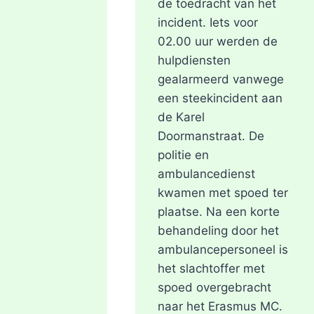
de toedracht van het
UIT
MOORDONDERZOEK
incident. Iets voor
02.00 uur werden de
hulpdiensten
gealarmeerd vanwege
een steekincident aan
de Karel
Doormanstraat. De
politie en
ambulancedienst
kwamen met spoed ter
plaatse. Na een korte
behandeling door het
ambulancepersoneel is
het slachtoffer met
spoed overgebracht
naar het Erasmus MC.