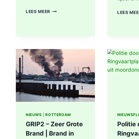
MEDISCHE
LEES MEER
LEES ME
NOODSITUATIE
MAASBOULEVARD
ROTTERDAM
NIEUWS
|
ROTTERDAM
NIEUWSFL
GRIP2 – Zeer Grote
Politie
Brand | Brand in
Ringva