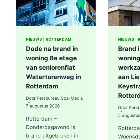
NIEUWS
|
ROTTERDAM
NIEUWS
|
Dode na brand in
Brand 
woning 8e etage
woning
van seniorenflat
werkz
Watertorenweg in
aan Li
Rotterdam
Keystra
Rotter
Door
Persbureau Spa-Media
7 augustus 2026
Door
Pers
5 augustu
Rotterdam –
Donderdagavond is
Rotterd
brand uitgebroken in
Woensd