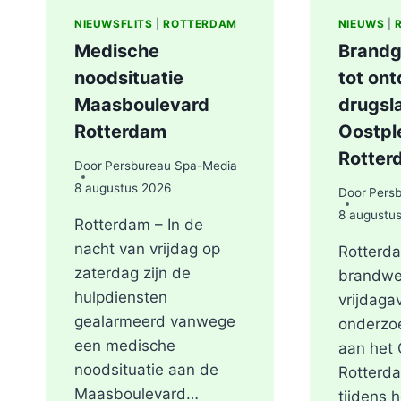
NIEUWSFLITS
|
ROTTERDAM
NIEUWS
|
Medische
Brandg
noodsituatie
tot on
Maasboulevard
drugsl
Rotterdam
Oostple
Rotter
Door
Persbureau Spa-Media
8 augustus 2026
Door
Pers
8 augustu
Rotterdam – In de
nacht van vrijdag op
Rotterda
zaterdag zijn de
brandwe
hulpdiensten
vrijdaga
gealarmeerd vanwege
onderzo
een medische
aan het 
noodsituatie aan de
Rotterd
Maasboulevard…
tijdens 