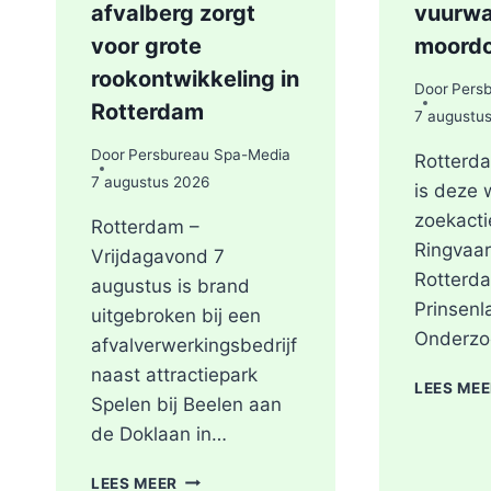
afvalberg zorgt
vuurwa
voor grote
moord
rookontwikkeling in
Door
Pers
Rotterdam
7 augustu
Door
Persbureau Spa-Media
Rotterda
7 augustus 2026
is deze
zoekacti
Rotterdam –
Ringvaar
Vrijdagavond 7
Rotterda
augustus is brand
Prinsenl
uitgebroken bij een
Onderzo
afvalverwerkingsbedrijf
naast attractiepark
LEES ME
Spelen bij Beelen aan
de Doklaan in…
GRIP2
LEES MEER