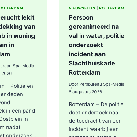
ROTTERDAM
NIEUWSFLITS
|
ROTTERDAM
erucht leidt
Persoon
tdekking van
gereanimeerd na
ab in woning
val in water, politie
in in
onderzoekt
dam
incident aan
Slachthuiskade
bureau Spa-Media
Rotterdam
s 2026
Door
Persbureau Spa-Media
m – Politie en
8 augustus 2026
er deden
vond
Rotterdam – De politie
ek in een pand
doet onderzoek naar
Oostplein in
de toedracht van een
am nadat
incident waarbij een
het onderzoek…