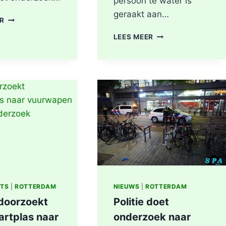
persoon te water is
geraakt aan…
BRANDGERUCHT
ER
LEIDT
PERSOON
LEES MEER
TOT
GEREANIMEERD
ONTDEKKING
NA
VAN
VAL
DRUGSLAB
IN
IN
WATER,
WONING
POLITIE
OOSTPLEIN
ONDERZOEKT
IN
INCIDENT
ROTTERDAM
AAN
SLACHTHUISKADE
ROTTERDAM
ITS
|
ROTTERDAM
NIEUWS
|
ROTTERDAM
 doorzoekt
Politie doet
artplas naar
onderzoek naar