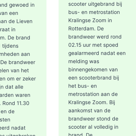
scooter uitgebrand bij
and gewoed in
bus- en metrostation
van een
Kralingse Zoom in
aan de Lieven
Rotterdam. De
raat in
brandweer werd rond
am. De brand
02.15 uur met spoed
 tijdens
gealarmeerd nadat een
mheden aan
melding was
. De brandweer
binnengekomen van
len van het
een scooterbrand bij
en om er zeker
het bus- en
jn dat alle
metrostation aan de
arden waren
Kralingse Zoom. Bij
. Rond 11.30
aankomst van de
den de
brandweer stond de
sten
scooter al volledig in
eerd nadat
brand. De