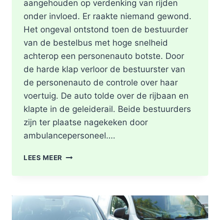
aangehouden op verdenking van rijden
onder invloed. Er raakte niemand gewond.
Het ongeval ontstond toen de bestuurder
van de bestelbus met hoge snelheid
achterop een personenauto botste. Door
de harde klap verloor de bestuurster van
de personenauto de controle over haar
voertuig. De auto tolde over de rijbaan en
klapte in de geleiderail. Beide bestuurders
zijn ter plaatse nagekeken door
ambulancepersoneel….
HOOFDRIJBAAN
LEES MEER
A16
ROTTERDAM
VOLLEDIG
AFGESLOTEN
NA
ZWAAR