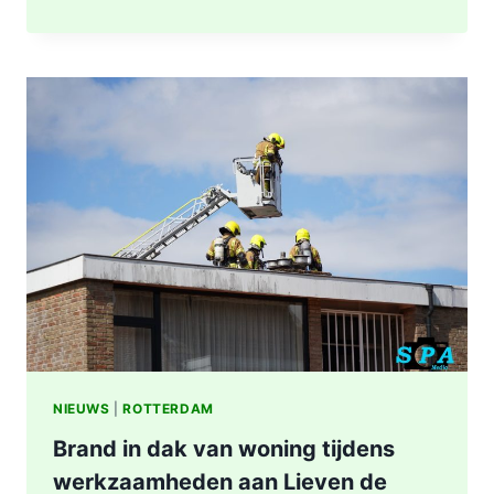
NA
BRAND
IN
WONING
8E
ETAGE
VAN
SENIORENFLAT
WATERTORENWEG
IN
ROTTERDAM
NIEUWS
|
ROTTERDAM
Brand in dak van woning tijdens
werkzaamheden aan Lieven de