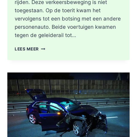
rijden. Deze verkeersbeweging is niet
toegestaan. Op de toerit kwam het
vervolgens tot een botsing met een andere
personenauto. Beide voertuigen kwamen
tegen de geleiderail tot…
GEWONDE
LEES MEER
EN
FLINKE
SCHADE
NA
ONGEVAL
TOERIT
A16
BERGSCHENHOEK
RICHTING
ROTTERDAM