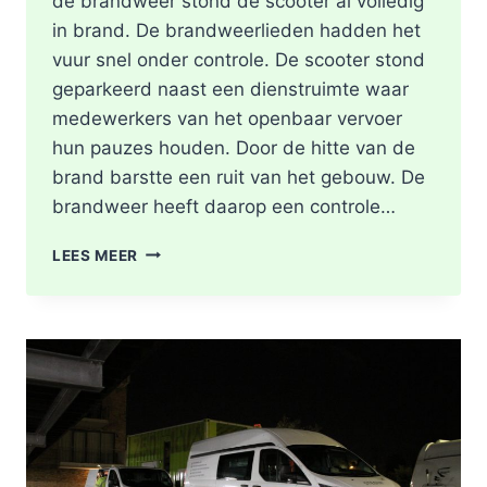
de brandweer stond de scooter al volledig
in brand. De brandweerlieden hadden het
vuur snel onder controle. De scooter stond
geparkeerd naast een dienstruimte waar
medewerkers van het openbaar vervoer
hun pauzes houden. Door de hitte van de
brand barstte een ruit van het gebouw. De
brandweer heeft daarop een controle…
SCOOTER
LEES MEER
UITGEBRAND,
RUIT
BESCHADIGD
BIJ
STATION
KRALINGSE
ZOOM
IN
ROTTERDAM