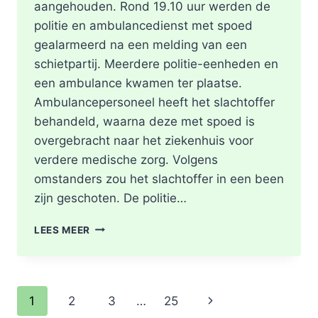
aangehouden. Rond 19.10 uur werden de
politie en ambulancedienst met spoed
gealarmeerd na een melding van een
schietpartij. Meerdere politie-eenheden en
een ambulance kwamen ter plaatse.
Ambulancepersoneel heeft het slachtoffer
behandeld, waarna deze met spoed is
overgebracht naar het ziekenhuis voor
verdere medische zorg. Volgens
omstanders zou het slachtoffer in een been
zijn geschoten. De politie…
SCHOTEN
LEES MEER
TREFFEN
RET-
BUS
32:
Paginanavigatie
Volgende
1
2
3
…
25
GEWONDE
EN