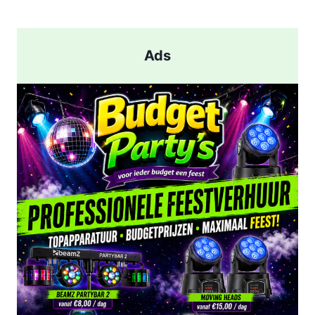
pagina
AANHOUDING
NA
SCHIETPARTIJ
Ads
IN
ROTTERDAM