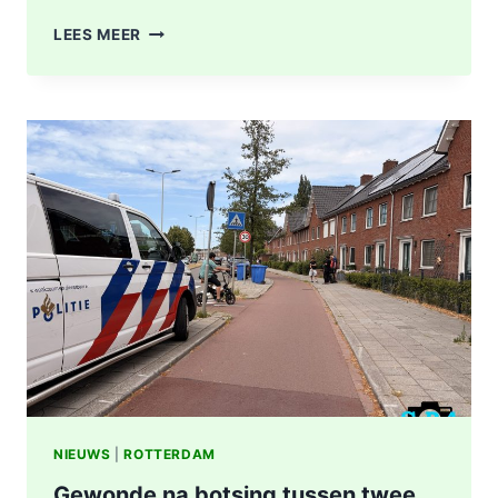
GEWONDE
LEES MEER
EN
SCHADE
NA
AANRIJDING
PITTSBURGHSTRAAT
IN
ROTTERDAM
NIEUWS
|
ROTTERDAM
Gewonde na botsing tussen twee