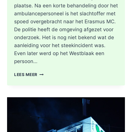
plaatse. Na een korte behandeling door het
ambulancepersoneel is het slachtoffer met
spoed overgebracht naar het Erasmus MC.
De politie heeft de omgeving afgezet voor
onderzoek. Het is nog niet bekend wat de
aanleiding voor het steekincident was.
Even later werd op het Westblaak een
persoon…
POLITIE
LEES MEER
DOET
ONDERZOEK
NAAR
STEEKINCIDENT
CENTRUM
ROTTERDAM
KAREL
DOORMANSTRAAT
IN