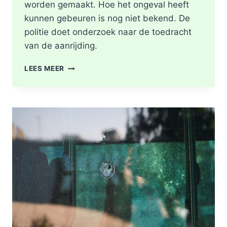
worden gemaakt. Hoe het ongeval heeft
kunnen gebeuren is nog niet bekend. De
politie doet onderzoek naar de toedracht
van de aanrijding.
GEWONDE
LEES MEER
NA
BOTSING
TUSSEN
TWEE
FIETSERS
ABTSWEG
IN
ROTTERDAM