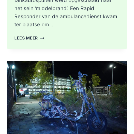
tankautospuiten werd opgeschaald naar
het sein ‘middelbrand’. Een Rapid
Responder van de ambulancedienst kwam
ter plaatse om…
BRAND
LEES MEER
IN
DAK
VAN
WONING
TIJDENS
WERKZAAMHEDEN
AAN
LIEVEN
DE
KEYSTRAAT
IN
ROTTERDAM