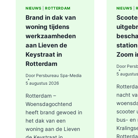
NIEUWS
|
ROTTERDAM
NIEUWS
|
Brand in dak van
Scoote
woning tijdens
uitgebr
werkzaamheden
bescha
aan Lieven de
station
Keystraat in
Zoom i
Rotterdam
Door
Pers
5 augustu
Door
Persbureau Spa-Media
5 augustus 2026
Rotterda
nacht va
Rotterdam –
woensda
Woensdagochtend
scooter 
heeft brand gewoed in
bus- en 
het dak van een
Kralings
woning aan de Lieven
Rotterd
de Keystraat in