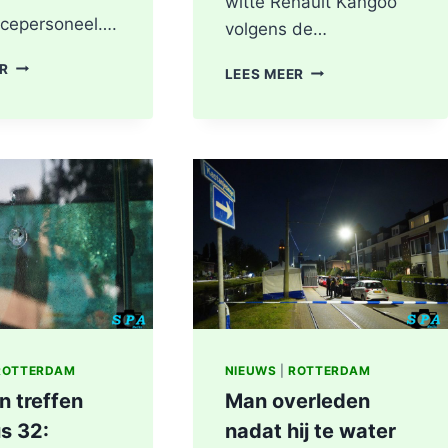
witte Renault Kangoo
cepersoneel….
volgens de…
HOOFDRIJBAAN
ER
GEWONDE
LEES MEER
A16
EN
ROTTERDAM
SCHADE
VOLLEDIG
NA
AFGESLOTEN
AANRIJDING
NA
PITTSBURGHSTRAA
ZWAAR
IN
ONGEVAL,
ROTTERDAM
BESTUURDER
AANGEHOUDEN
ROTTERDAM
NIEUWS
|
ROTTERDAM
n treffen
Man overleden
s 32:
nadat hij te water