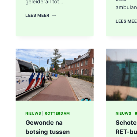
geleiderail tot…
ambulan
GEWONDE
LEES MEER
EN
LEES ME
FLINKE
SCHADE
NA
ONGEVAL
TOERIT
A16
BERGSCHENHOEK
RICHTING
ROTTERDAM
NIEUWS
|
ROTTERDAM
NIEUWS
|
Gewonde na
Schote
botsing tussen
RET-bu