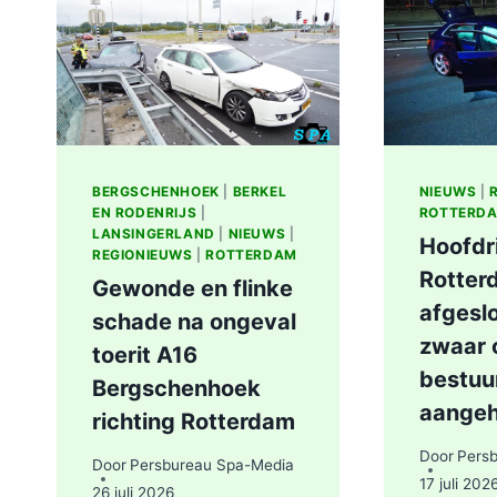
AAN
LIEVEN
DE
KEYSTRAAT
IN
ROTTERDAM
BERGSCHENHOEK
|
BERKEL
NIEUWS
|
EN RODENRIJS
|
ROTTERD
LANSINGERLAND
|
NIEUWS
|
Hoofdr
REGIONIEUWS
|
ROTTERDAM
Rotter
Gewonde en flinke
afgesl
schade na ongeval
zwaar 
toerit A16
bestuu
Bergschenhoek
aange
richting Rotterdam
Door
Pers
Door
Persbureau Spa-Media
17 juli 202
26 juli 2026