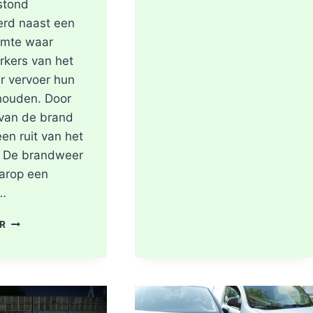
stond
erd naast een
imte waar
kers van het
r vervoer hun
houden. Door
 van de brand
een ruit van het
 De brandweer
arop een
e…
SCOOTER
ER
UITGEBRAND,
RUIT
BESCHADIGD
BIJ
STATION
KRALINGSE