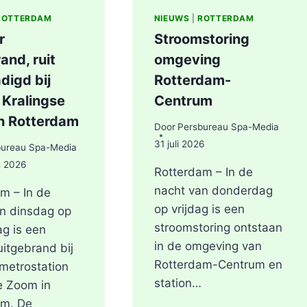
ROTTERDAM
NIEUWS
|
ROTTERDAM
r
Stroomstoring
and, ruit
omgeving
digd bij
Rotterdam-
 Kralingse
Centrum
n Rotterdam
Door
Persbureau Spa-Media
31 juli 2026
bureau Spa-Media
s 2026
Rotterdam – In de
nacht van donderdag
m – In de
op vrijdag is een
n dinsdag op
stroomstoring ontstaan
g is een
in de omgeving van
uitgebrand bij
Rotterdam-Centrum en
metrostation
station…
e Zoom in
am. De