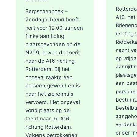
Rotterd
Bergschenhoek –
A16, net
Zondagochtend heeft
Brieneno
kort voor 12.00 uur een
richting
flinke aanrijding
Ridderke
plaatsgevonden op de
nacht v
N209, boven de toerit
op vrijd
naar de A16 richting
aanrijdi
Rotterdam. Bij het
plaatsg
ongeval raakte één
een best
persoon gewond en is
persone
naar het ziekenhuis
bestuurd
vervoerd. Het ongeval
bestelbu
vond plaats op de
aangeho
toerit naar de A16
verdenki
richting Rotterdam.
onder in
Volgens betrokkenen