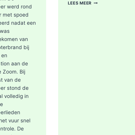
STROOMSTORING
LEES MEER
er werd rond
OMGEVING
r met spoed
ROTTERDAM-
CENTRUM
eerd nadat een
 was
ekomen van
terbrand bij
 en
tion aan de
e Zoom. Bij
t van de
er stond de
l volledig in
De
erlieden
et vuur snel
ntrole. De