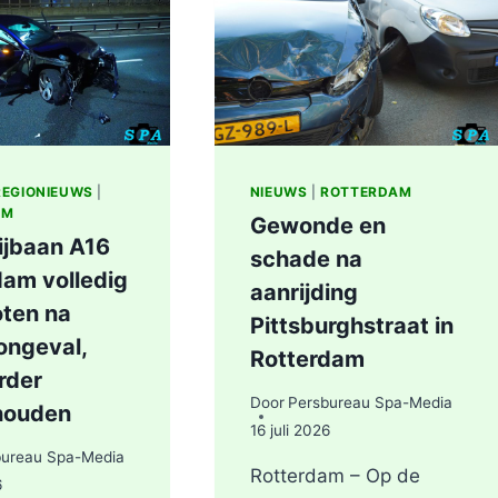
ZOOM
IN
ROTTERDAM
REGIONIEUWS
|
NIEUWS
|
ROTTERDAM
AM
Gewonde en
ijbaan A16
schade na
dam volledig
aanrijding
oten na
Pittsburghstraat in
ongeval,
Rotterdam
rder
Door
Persbureau Spa-Media
houden
16 juli 2026
bureau Spa-Media
Rotterdam – Op de
6