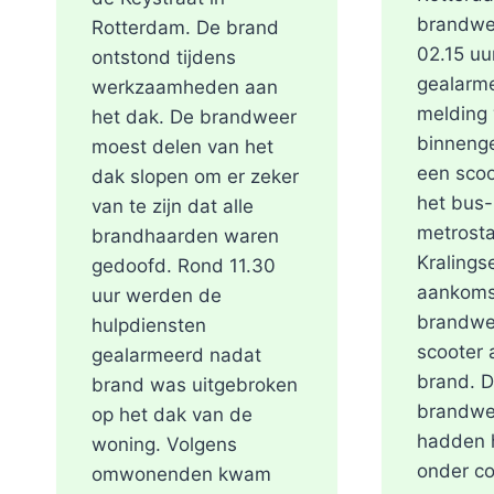
brandwe
Rotterdam. De brand
02.15 uu
ontstond tijdens
gealarm
werkzaamheden aan
melding
het dak. De brandweer
binneng
moest delen van het
een scoo
dak slopen om er zeker
het bus-
van te zijn dat alle
metrosta
brandhaarden waren
Kralings
gedoofd. Rond 11.30
aankoms
uur werden de
brandwe
hulpdiensten
scooter a
gealarmeerd nadat
brand. 
brand was uitgebroken
brandwe
op het dak van de
hadden h
woning. Volgens
onder co
omwonenden kwam