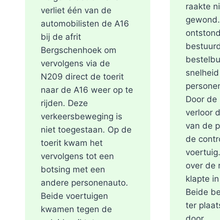
raakte 
verliet één van de
gewond.
automobilisten de A16
ontstond
bij de afrit
bestuurd
Bergschenhoek om
bestelb
vervolgens via de
snelheid
N209 direct de toerit
personen
naar de A16 weer op te
Door de 
rijden. Deze
verloor 
verkeersbeweging is
van de 
niet toegestaan. Op de
de contr
toerit kwam het
voertuig
vervolgens tot een
over de 
botsing met een
klapte in
andere personenauto.
Beide be
Beide voertuigen
ter plaa
kwamen tegen de
door