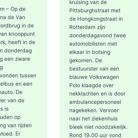
kruising van de
am – Op de
Pittsburghstraat met
 na de Van
de Hongkongstraat in
ordbrug in de
Rotterdam zijn
 van knooppunt
donderdagavond twee
rk, heeft in de
automobilisten met
an donderdag
elkaar in botsing
ag een zware
gekomen. De
ng
bestuurster van een
evonden tussen
blauwe Volkswagen
elbus en een
Polo klaagde over
nauto. De
nekklachten en is door
er van de
ambulancepersoneel
s is
nagekeken. Vervoer
uden op
naar het ziekenhuis
ng van rijden
bleek niet noodzakelijk.
vloed. Er
Rond 19.00 uur vond