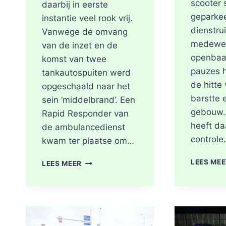
scooter 
daarbij in eerste
geparke
instantie veel rook vrij.
dienstru
Vanwege de omvang
medewer
van de inzet en de
openbaa
komst van twee
pauzes 
tankautospuiten werd
de hitte
opgeschaald naar het
barstte 
sein ‘middelbrand’. Een
gebouw.
Rapid Responder van
heeft da
de ambulancedienst
control
kwam ter plaatse om…
BRAND
LEES ME
LEES MEER
IN
DAK
VAN
WONING
TIJDENS
WERKZAAMHEDEN