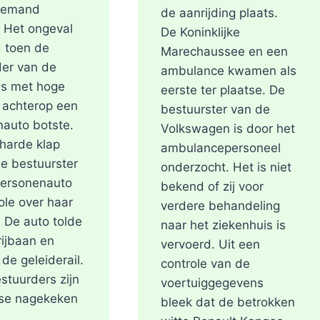
niemand
de aanrijding plaats.
 Het ongeval
De Koninklijke
 toen de
Marechaussee en een
er van de
ambulance kwamen als
us met hoge
eerste ter plaatse. De
 achterop een
bestuurster van de
auto botste.
Volkswagen is door het
harde klap
ambulancepersoneel
de bestuurster
onderzocht. Het is niet
personenauto
bekend of zij voor
ole over haar
verdere behandeling
. De auto tolde
naar het ziekenhuis is
rijbaan en
vervoerd. Uit een
 de geleiderail.
controle van de
stuurders zijn
voertuiggegevens
tse nagekeken
bleek dat de betrokken