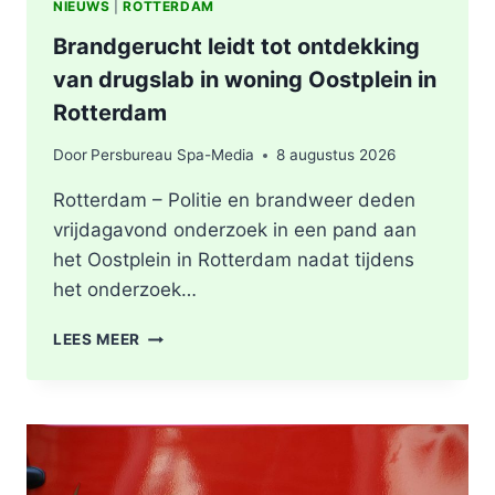
NIEUWS
|
ROTTERDAM
Brandgerucht leidt tot ontdekking
van drugslab in woning Oostplein in
Rotterdam
Door
Persbureau Spa-Media
8 augustus 2026
Rotterdam – Politie en brandweer deden
vrijdagavond onderzoek in een pand aan
het Oostplein in Rotterdam nadat tijdens
het onderzoek…
BRANDGERUCHT
LEES MEER
LEIDT
TOT
ONTDEKKING
VAN
DRUGSLAB
IN