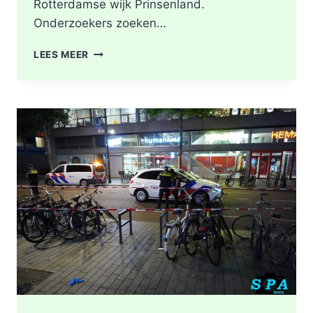
Rotterdamse wijk Prinsenland.
Onderzoekers zoeken…
POLITIE
LEES MEER
DOORZOEKT
RINGVAARTPLAS
NAAR
VUURWAPEN
UIT
MOORDONDERZOEK