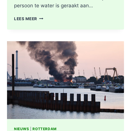
persoon te water is geraakt aan…
PERSOON
LEES MEER
GEREANIMEERD
NA
VAL
IN
WATER,
POLITIE
ONDERZOEKT
INCIDENT
AAN
SLACHTHUISKADE
ROTTERDAM
NIEUWS
|
ROTTERDAM