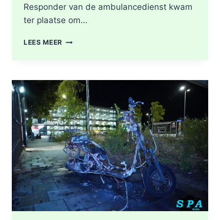
Responder van de ambulancedienst kwam
ter plaatse om…
BRAND
LEES MEER
IN
DAK
VAN
WONING
TIJDENS
WERKZAAMHEDEN
AAN
LIEVEN
DE
KEYSTRAAT
IN
ROTTERDAM