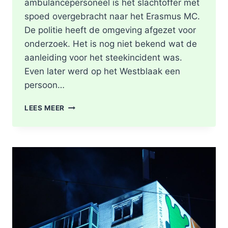
ambulancepersoneel is het slachtoffer met
spoed overgebracht naar het Erasmus MC.
De politie heeft de omgeving afgezet voor
onderzoek. Het is nog niet bekend wat de
aanleiding voor het steekincident was.
Even later werd op het Westblaak een
persoon…
POLITIE
LEES MEER
DOET
ONDERZOEK
NAAR
STEEKINCIDENT
CENTRUM
ROTTERDAM
KAREL
DOORMANSTRAAT
IN
ROTTERDAM