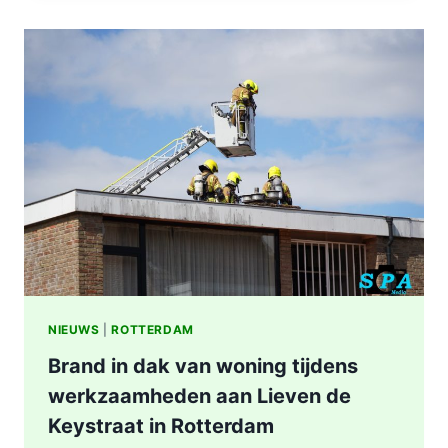
IN
WONING
8E
ETAGE
VAN
SENIORENFLAT
WATERTORENWEG
IN
ROTTERDAM
NIEUWS
|
ROTTERDAM
Brand in dak van woning tijdens
werkzaamheden aan Lieven de
Keystraat in Rotterdam