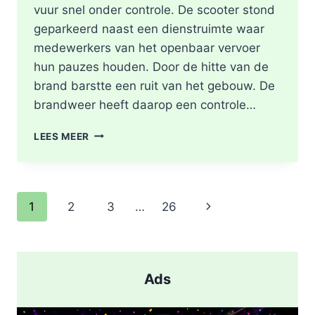
vuur snel onder controle. De scooter stond
geparkeerd naast een dienstruimte waar
medewerkers van het openbaar vervoer
hun pauzes houden. Door de hitte van de
brand barstte een ruit van het gebouw. De
brandweer heeft daarop een controle…
SCOOTER
LEES MEER
UITGEBRAND,
RUIT
BESCHADIGD
BIJ
Paginanavigatie
Volgende
1
2
3
…
26
STATION
KRALINGSE
pagina
ZOOM
IN
ROTTERDAM
Ads