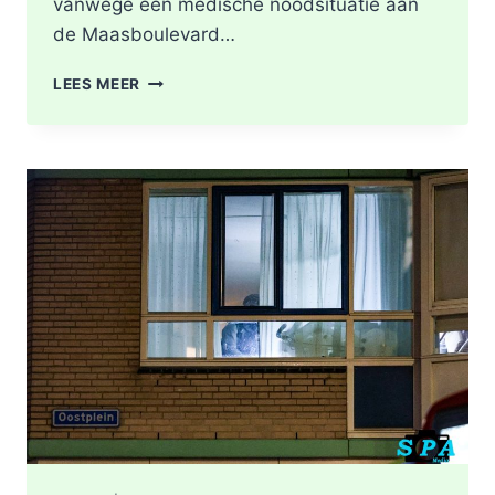
vanwege een medische noodsituatie aan
de Maasboulevard…
MEDISCHE
LEES MEER
NOODSITUATIE
MAASBOULEVARD
ROTTERDAM