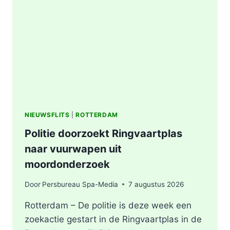
AFVALBERG
ZORGT
VOOR
GROTE
ROOKONTWIKKELING
IN
ROTTERDAM
NIEUWSFLITS
|
ROTTERDAM
Politie doorzoekt Ringvaartplas
naar vuurwapen uit
moordonderzoek
Door
Persbureau Spa-Media
7 augustus 2026
Rotterdam – De politie is deze week een
zoekactie gestart in de Ringvaartplas in de