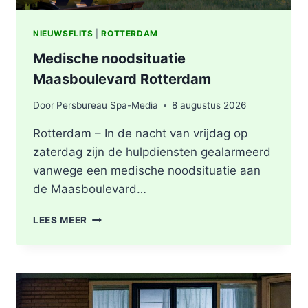
NIEUWSFLITS
|
ROTTERDAM
Medische noodsituatie
Maasboulevard Rotterdam
Door
Persbureau Spa-Media
8 augustus 2026
Rotterdam – In de nacht van vrijdag op
zaterdag zijn de hulpdiensten gealarmeerd
vanwege een medische noodsituatie aan
de Maasboulevard…
MEDISCHE
LEES MEER
NOODSITUATIE
MAASBOULEVARD
ROTTERDAM