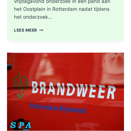
vrijdagavond onderzoek in een pand aan
het Oostplein in Rotterdam nadat tijdens
het onderzoek…
BRANDGERUCHT
LEES MEER
LEIDT
TOT
ONTDEKKING
VAN
DRUGSLAB
IN
WONING
OOSTPLEIN
IN
ROTTERDAM