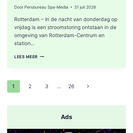
Door
Persbureau Spa-Media
31 juli 2026
Rotterdam – In de nacht van donderdag op
vrijdag is een stroomstoring ontstaan in de
omgeving van Rotterdam-Centrum en
station…
STROOMSTORING
LEES MEER
OMGEVING
ROTTERDAM-
CENTRUM
Paginanavigatie
Volgende
1
2
3
…
26
pagina
Ads