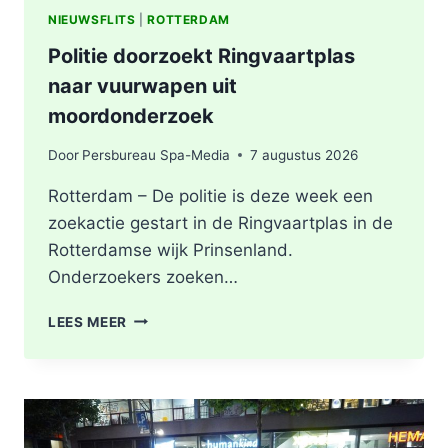
NIEUWSFLITS
|
ROTTERDAM
Politie doorzoekt Ringvaartplas
naar vuurwapen uit
moordonderzoek
Door
Persbureau Spa-Media
7 augustus 2026
Rotterdam – De politie is deze week een
zoekactie gestart in de Ringvaartplas in de
Rotterdamse wijk Prinsenland.
Onderzoekers zoeken…
POLITIE
LEES MEER
DOORZOEKT
RINGVAARTPLAS
NAAR
VUURWAPEN
UIT
MOORDONDERZOEK