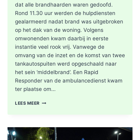
dat alle brandhaarden waren gedoofd.
Rond 11.30 uur werden de hulpdiensten
gealarmeerd nadat brand was uitgebroken
op het dak van de woning. Volgens
omwonenden kwam daarbij in eerste
instantie veel rook vrij. Vanwege de
omvang van de inzet en de komst van twee
tankautospuiten werd opgeschaald naar
het sein ‘middelbrand’. Een Rapid
Responder van de ambulancedienst kwam
ter plaatse om…
BRAND
LEES MEER
IN
DAK
VAN
WONING
TIJDENS