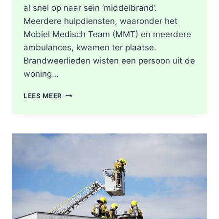
al snel op naar sein ‘middelbrand’.
Meerdere hulpdiensten, waaronder het
Mobiel Medisch Team (MMT) en meerdere
ambulances, kwamen ter plaatse.
Brandweerlieden wisten een persoon uit de
woning…
DODE
LEES MEER
NA
BRAND
IN
WONING
8E
ETAGE
VAN
SENIORENFLAT
WATERTORENWEG
IN
ROTTERDAM