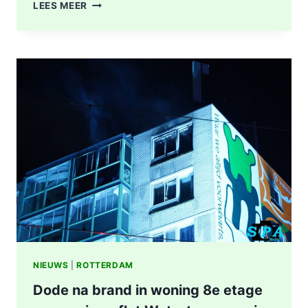
POLITIE
LEES MEER
DOET
ONDERZOEK
NAAR
STEEKINCIDENT
CENTRUM
ROTTERDAM
KAREL
DOORMANSTRAAT
IN
ROTTERDAM
NIEUWS
|
ROTTERDAM
Dode na brand in woning 8e etage