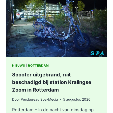
WERKZAAMHEDEN
AAN
LIEVEN
DE
KEYSTRAAT
IN
ROTTERDAM
NIEUWS
|
ROTTERDAM
Scooter uitgebrand, ruit
beschadigd bij station Kralingse
Zoom in Rotterdam
Door
Persbureau Spa-Media
5 augustus 2026
Rotterdam – In de nacht van dinsdag op