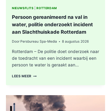
NIEUWSFLITS
|
ROTTERDAM
Persoon gereanimeerd na val in
water, politie onderzoekt incident
aan Slachthuiskade Rotterdam
Door
Persbureau Spa-Media
8 augustus 2026
Rotterdam – De politie doet onderzoek naar
de toedracht van een incident waarbij een
persoon te water is geraakt aan…
PERSOON
LEES MEER
GEREANIMEERD
NA
VAL
IN
WATER,
POLITIE