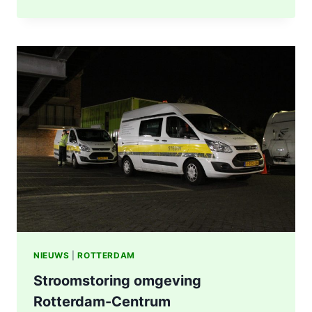
UITGEBRAND,
RUIT
BESCHADIGD
BIJ
STATION
KRALINGSE
ZOOM
IN
ROTTERDAM
NIEUWS
|
ROTTERDAM
Stroomstoring omgeving
Rotterdam-Centrum