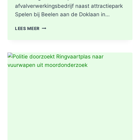
afvalverwerkingsbedrijf naast attractiepark
Spelen bij Beelen aan de Doklaan in…
GRIP2
LEES MEER
–
ZEER
GROTE
BRAND
|
BRAND
IN
AFVALBERG
ZORGT
VOOR
GROTE
ROOKONTWIKKELING
IN
ROTTERDAM