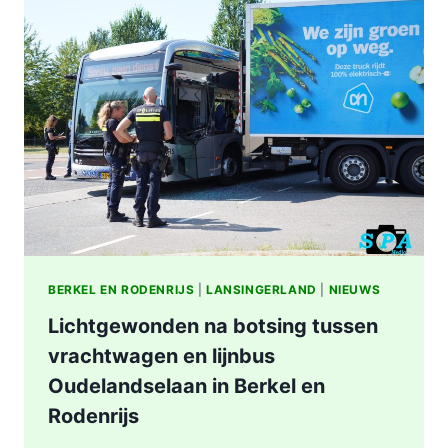
STATION
KRALINGSE
ZOOM
IN
ROTTERDAM
BERKEL EN RODENRIJS
|
LANSINGERLAND
|
NIEUWS
Lichtgewonden na botsing tussen
vrachtwagen en lijnbus
Oudelandselaan in Berkel en
Rodenrijs