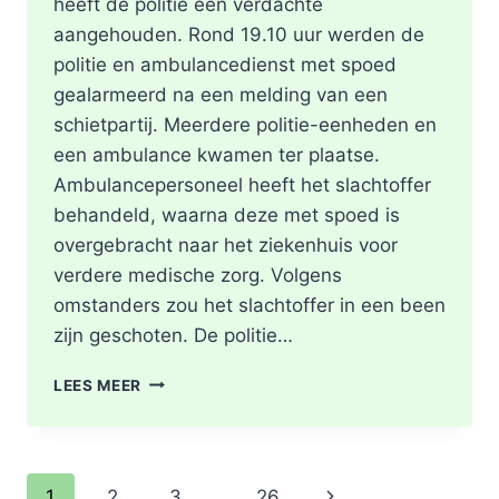
heeft de politie één verdachte
aangehouden. Rond 19.10 uur werden de
politie en ambulancedienst met spoed
gealarmeerd na een melding van een
schietpartij. Meerdere politie-eenheden en
een ambulance kwamen ter plaatse.
Ambulancepersoneel heeft het slachtoffer
behandeld, waarna deze met spoed is
overgebracht naar het ziekenhuis voor
verdere medische zorg. Volgens
omstanders zou het slachtoffer in een been
zijn geschoten. De politie…
SCHOTEN
LEES MEER
TREFFEN
RET-
BUS
32:
Paginanavigatie
Volgende
1
2
3
…
26
GEWONDE