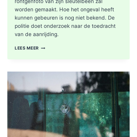
röntgenfoto van zijn sleutelbeen zal
worden gemaakt. Hoe het ongeval heeft
kunnen gebeuren is nog niet bekend. De
politie doet onderzoek naar de toedracht
van de aanrijding.
GEWONDE
LEES MEER
NA
BOTSING
TUSSEN
TWEE
FIETSERS
ABTSWEG
IN
ROTTERDAM