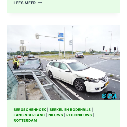
OPNIEUW
LEES MEER
FLINKE
SCHADE
NA
AANRIJDING
OP
KRUISING
N209
MET
A16
BIJ
BERGSCHENHOEK
BERGSCHENHOEK
|
BERKEL EN RODENRIJS
|
LANSINGERLAND
|
NIEUWS
|
REGIONIEUWS
|
ROTTERDAM