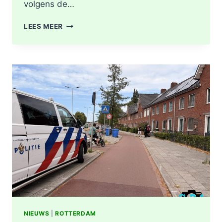
volgens de…
GEWONDE
LEES MEER
EN
SCHADE
NA
AANRIJDING
PITTSBURGHSTRAAT
IN
ROTTERDAM
NIEUWS
|
ROTTERDAM