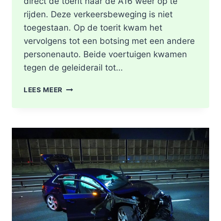
direct de toerit naar de A16 weer op te
rijden. Deze verkeersbeweging is niet
toegestaan. Op de toerit kwam het
vervolgens tot een botsing met een andere
personenauto. Beide voertuigen kwamen
tegen de geleiderail tot…
GEWONDE
LEES MEER
EN
FLINKE
SCHADE
NA
ONGEVAL
TOERIT
A16
BERGSCHENHOEK
RICHTING
ROTTERDAM