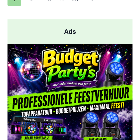
EN
pagina
AANHOUDING
NA
SCHIETPARTIJ
Ads
IN
ROTTERDAM