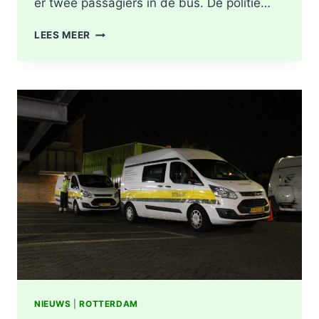
er twee passagiers in de bus. De politie…
LICHTGEWONDEN
LEES MEER
NA
BOTSING
TUSSEN
VRACHTWAGEN
EN
LIJNBUS
OUDELANDSELAAN
IN
BERKEL
EN
RODENRIJS
NIEUWS
|
ROTTERDAM