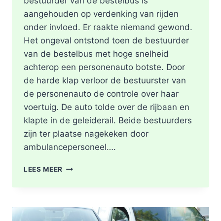
bestuurder van de bestelbus is
aangehouden op verdenking van rijden
onder invloed. Er raakte niemand gewond.
Het ongeval ontstond toen de bestuurder
van de bestelbus met hoge snelheid
achterop een personenauto botste. Door
de harde klap verloor de bestuurster van
de personenauto de controle over haar
voertuig. De auto tolde over de rijbaan en
klapte in de geleiderail. Beide bestuurders
zijn ter plaatse nagekeken door
ambulancepersoneel….
HOOFDRIJBAAN
LEES MEER
A16
ROTTERDAM
VOLLEDIG
AFGESLOTEN
NA