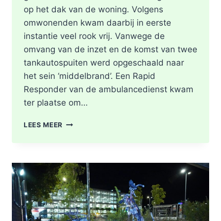
op het dak van de woning. Volgens
omwonenden kwam daarbij in eerste
instantie veel rook vrij. Vanwege de
omvang van de inzet en de komst van twee
tankautospuiten werd opgeschaald naar
het sein ‘middelbrand’. Een Rapid
Responder van de ambulancedienst kwam
ter plaatse om…
BRAND
LEES MEER
IN
DAK
VAN
WONING
TIJDENS
WERKZAAMHEDEN
AAN
LIEVEN
DE