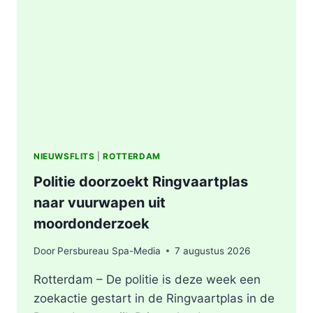
AFVALBERG
ZORGT
VOOR
GROTE
ROOKONTWIKKELING
IN
ROTTERDAM
NIEUWSFLITS
|
ROTTERDAM
Politie doorzoekt Ringvaartplas
naar vuurwapen uit
moordonderzoek
Door
Persbureau Spa-Media
7 augustus 2026
Rotterdam – De politie is deze week een
zoekactie gestart in de Ringvaartplas in de