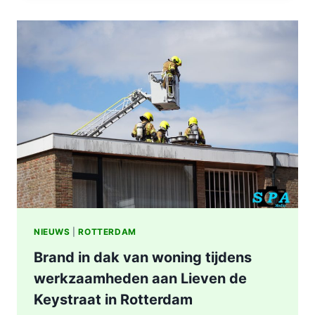
IN
WONING
8E
ETAGE
VAN
SENIORENFLAT
WATERTORENWEG
IN
ROTTERDAM
NIEUWS
|
ROTTERDAM
Brand in dak van woning tijdens
werkzaamheden aan Lieven de
Keystraat in Rotterdam