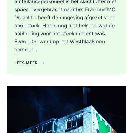
ambulancepersoneel is het slachtoffer met
spoed overgebracht naar het Erasmus MC.
De politie heeft de omgeving afgezet voor
onderzoek. Het is nog niet bekend wat de
aanleiding voor het steekincident was.
Even later werd op het Westblaak een
persoon…
POLITIE
LEES MEER
DOET
ONDERZOEK
NAAR
STEEKINCIDENT
CENTRUM
ROTTERDAM
KAREL
DOORMANSTRAAT
IN
ROTTERDAM