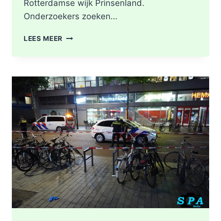
Rotterdamse wijk Prinsenland.
Onderzoekers zoeken…
POLITIE
LEES MEER
DOORZOEKT
RINGVAARTPLAS
NAAR
VUURWAPEN
UIT
MOORDONDERZOEK