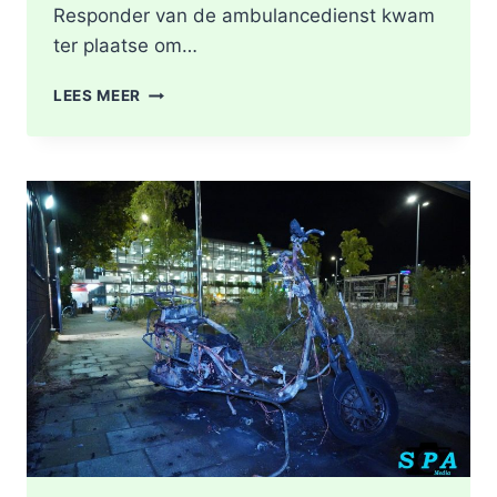
Responder van de ambulancedienst kwam
ter plaatse om…
BRAND
LEES MEER
IN
DAK
VAN
WONING
TIJDENS
WERKZAAMHEDEN
AAN
LIEVEN
DE
KEYSTRAAT
IN
ROTTERDAM