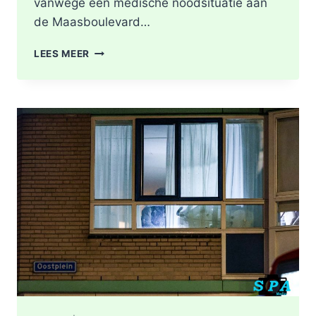
vanwege een medische noodsituatie aan
de Maasboulevard…
MEDISCHE
LEES MEER
NOODSITUATIE
MAASBOULEVARD
ROTTERDAM