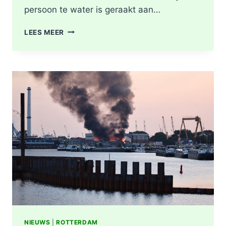
persoon te water is geraakt aan…
PERSOON
LEES MEER
GEREANIMEERD
NA
VAL
IN
WATER,
POLITIE
ONDERZOEKT
INCIDENT
AAN
SLACHTHUISKADE
ROTTERDAM
NIEUWS
|
ROTTERDAM