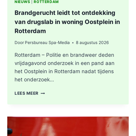
NIEUWS
|
ROTTERDAM
Brandgerucht leidt tot ontdekking
van drugslab in woning Oostplein in
Rotterdam
Door
Persbureau Spa-Media
8 augustus 2026
Rotterdam – Politie en brandweer deden
vrijdagavond onderzoek in een pand aan
het Oostplein in Rotterdam nadat tijdens
het onderzoek…
BRANDGERUCHT
LEES MEER
LEIDT
TOT
ONTDEKKING
VAN
DRUGSLAB
IN