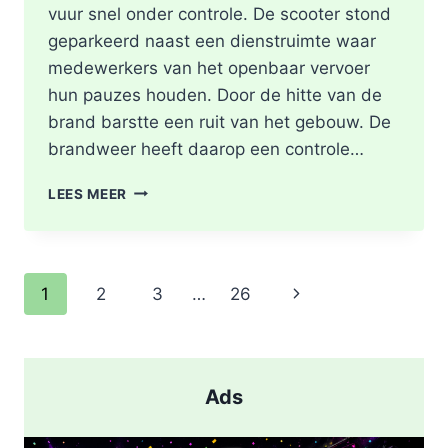
vuur snel onder controle. De scooter stond
geparkeerd naast een dienstruimte waar
medewerkers van het openbaar vervoer
hun pauzes houden. Door de hitte van de
brand barstte een ruit van het gebouw. De
brandweer heeft daarop een controle…
SCOOTER
LEES MEER
UITGEBRAND,
RUIT
BESCHADIGD
BIJ
Paginanavigatie
Volgende
1
2
3
…
26
STATION
KRALINGSE
pagina
ZOOM
IN
ROTTERDAM
Ads