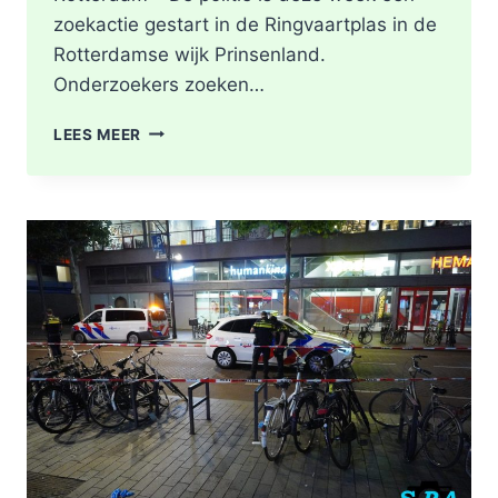
zoekactie gestart in de Ringvaartplas in de
Rotterdamse wijk Prinsenland.
Onderzoekers zoeken…
POLITIE
LEES MEER
DOORZOEKT
RINGVAARTPLAS
NAAR
VUURWAPEN
UIT
MOORDONDERZOEK