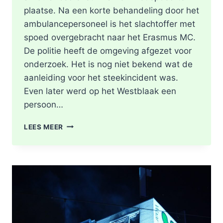
plaatse. Na een korte behandeling door het
ambulancepersoneel is het slachtoffer met
spoed overgebracht naar het Erasmus MC.
De politie heeft de omgeving afgezet voor
onderzoek. Het is nog niet bekend wat de
aanleiding voor het steekincident was.
Even later werd op het Westblaak een
persoon…
POLITIE
LEES MEER
DOET
ONDERZOEK
NAAR
STEEKINCIDENT
CENTRUM
ROTTERDAM
KAREL
DOORMANSTRAAT
IN