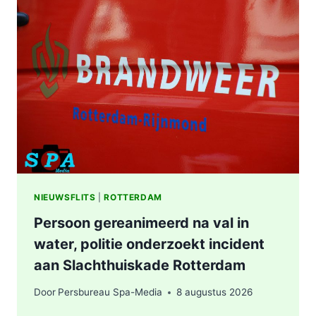
VERDACHTE
GOEDEREN
IN
WONING
OOSTPLEIN
ROTTERDAM
NIEUWSFLITS
|
ROTTERDAM
Persoon gereanimeerd na val in
water, politie onderzoekt incident
aan Slachthuiskade Rotterdam
Door
Persbureau Spa-Media
8 augustus 2026