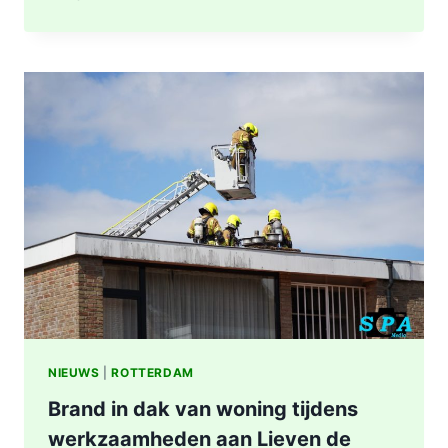
NA
BRAND
IN
WONING
8E
ETAGE
VAN
SENIORENFLAT
WATERTORENWEG
IN
ROTTERDAM
NIEUWS
|
ROTTERDAM
Brand in dak van woning tijdens
werkzaamheden aan Lieven de