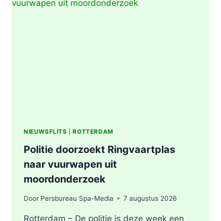
BRAND
IN
AFVALBERG
ZORGT
VOOR
GROTE
ROOKONTWIKKELING
IN
ROTTERDAM
NIEUWSFLITS
|
ROTTERDAM
Politie doorzoekt Ringvaartplas
naar vuurwapen uit
moordonderzoek
Door
Persbureau Spa-Media
7 augustus 2026
Rotterdam – De politie is deze week een