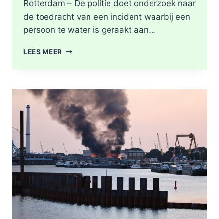
Rotterdam – De politie doet onderzoek naar
de toedracht van een incident waarbij een
persoon te water is geraakt aan…
PERSOON
LEES MEER
GEREANIMEERD
NA
VAL
IN
WATER,
POLITIE
ONDERZOEKT
INCIDENT
AAN
SLACHTHUISKADE
ROTTERDAM