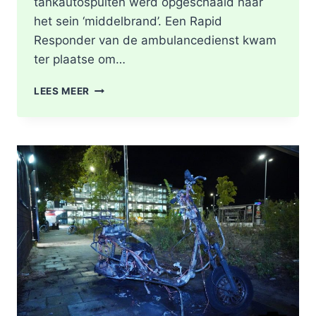
tankautospuiten werd opgeschaald naar
het sein ‘middelbrand’. Een Rapid
Responder van de ambulancedienst kwam
ter plaatse om…
BRAND
LEES MEER
IN
DAK
VAN
WONING
TIJDENS
WERKZAAMHEDEN
AAN
LIEVEN
DE
KEYSTRAAT
IN
ROTTERDAM