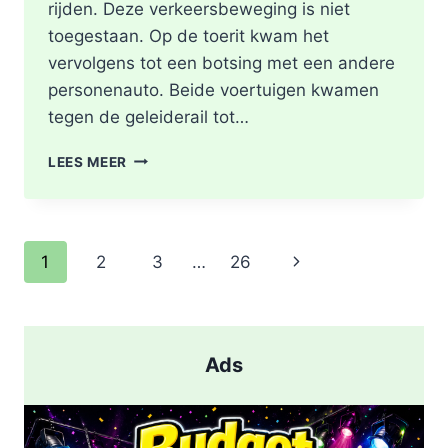
rijden. Deze verkeersbeweging is niet
toegestaan. Op de toerit kwam het
vervolgens tot een botsing met een andere
personenauto. Beide voertuigen kwamen
tegen de geleiderail tot…
GEWONDE
LEES MEER
EN
FLINKE
SCHADE
NA
Paginanavigatie
Volgende
1
2
3
…
26
ONGEVAL
TOERIT
pagina
A16
BERGSCHENHOEK
RICHTING
Ads
ROTTERDAM