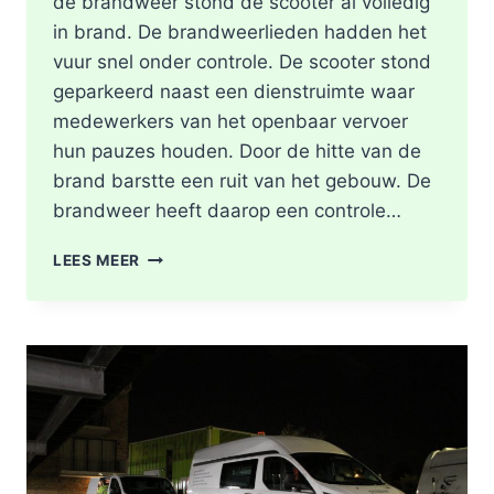
de brandweer stond de scooter al volledig
in brand. De brandweerlieden hadden het
vuur snel onder controle. De scooter stond
geparkeerd naast een dienstruimte waar
medewerkers van het openbaar vervoer
hun pauzes houden. Door de hitte van de
brand barstte een ruit van het gebouw. De
brandweer heeft daarop een controle…
SCOOTER
LEES MEER
UITGEBRAND,
RUIT
BESCHADIGD
BIJ
STATION
KRALINGSE
ZOOM
IN
ROTTERDAM