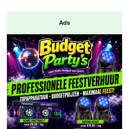
pagina
AANHOUDING
NA
SCHIETPARTIJ
Ads
IN
ROTTERDAM