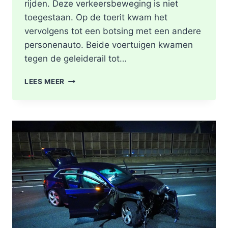
rijden. Deze verkeersbeweging is niet
toegestaan. Op de toerit kwam het
vervolgens tot een botsing met een andere
personenauto. Beide voertuigen kwamen
tegen de geleiderail tot…
GEWONDE
LEES MEER
EN
FLINKE
SCHADE
NA
ONGEVAL
TOERIT
A16
BERGSCHENHOEK
RICHTING
ROTTERDAM