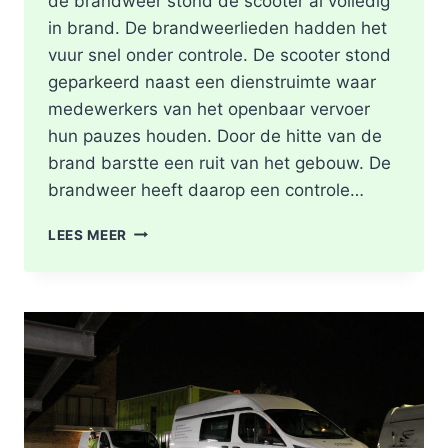
de brandweer stond de scooter al volledig
in brand. De brandweerlieden hadden het
vuur snel onder controle. De scooter stond
geparkeerd naast een dienstruimte waar
medewerkers van het openbaar vervoer
hun pauzes houden. Door de hitte van de
brand barstte een ruit van het gebouw. De
brandweer heeft daarop een controle…
SCOOTER
LEES MEER
UITGEBRAND,
RUIT
BESCHADIGD
BIJ
STATION
KRALINGSE
ZOOM
IN
ROTTERDAM