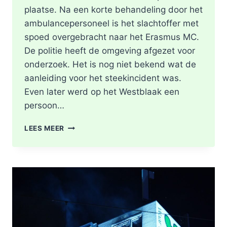
plaatse. Na een korte behandeling door het
ambulancepersoneel is het slachtoffer met
spoed overgebracht naar het Erasmus MC.
De politie heeft de omgeving afgezet voor
onderzoek. Het is nog niet bekend wat de
aanleiding voor het steekincident was.
Even later werd op het Westblaak een
persoon…
POLITIE
LEES MEER
DOET
ONDERZOEK
NAAR
STEEKINCIDENT
CENTRUM
ROTTERDAM
KAREL
DOORMANSTRAAT
IN