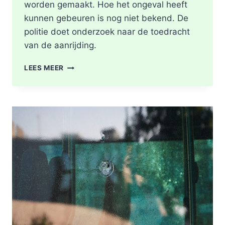
worden gemaakt. Hoe het ongeval heeft
kunnen gebeuren is nog niet bekend. De
politie doet onderzoek naar de toedracht
van de aanrijding.
GEWONDE
LEES MEER
NA
BOTSING
TUSSEN
TWEE
FIETSERS
ABTSWEG
IN
ROTTERDAM