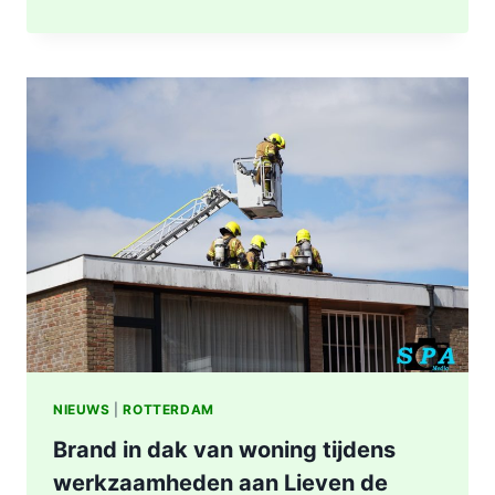
NA
BRAND
IN
WONING
8E
ETAGE
VAN
SENIORENFLAT
WATERTORENWEG
IN
ROTTERDAM
NIEUWS
|
ROTTERDAM
Brand in dak van woning tijdens
werkzaamheden aan Lieven de