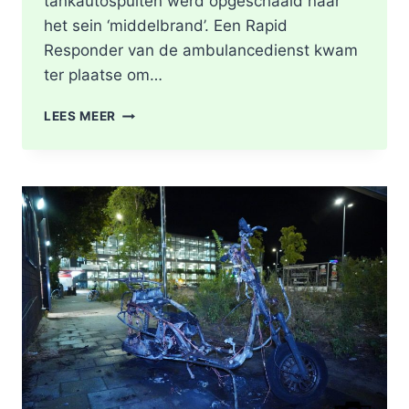
tankautospuiten werd opgeschaald naar
het sein ‘middelbrand’. Een Rapid
Responder van de ambulancedienst kwam
ter plaatse om…
BRAND
LEES MEER
IN
DAK
VAN
WONING
TIJDENS
WERKZAAMHEDEN
AAN
LIEVEN
DE
KEYSTRAAT
IN
ROTTERDAM