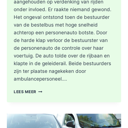
aangehouden op verdenking van rijden
onder invloed. Er raakte niemand gewond.
Het ongeval ontstond toen de bestuurder
van de bestelbus met hoge snelheid
achterop een personenauto botste. Door
de harde klap verloor de bestuurster van
de personenauto de controle over haar
voertuig. De auto tolde over de rijbaan en
klapte in de geleiderail. Beide bestuurders
zijn ter plaatse nagekeken door
ambulancepersoneel….
HOOFDRIJBAAN
LEES MEER
A16
ROTTERDAM
VOLLEDIG
AFGESLOTEN
NA
ZWAAR