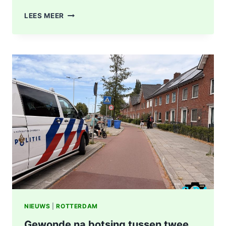
GEWONDE
LEES MEER
EN
SCHADE
NA
AANRIJDING
PITTSBURGHSTRAAT
IN
ROTTERDAM
NIEUWS
|
ROTTERDAM
Gewonde na botsing tussen twee