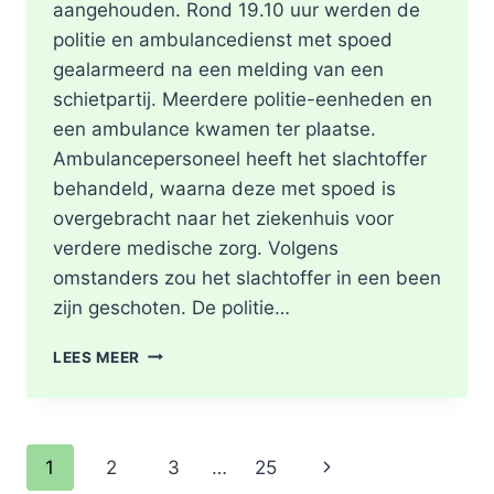
aangehouden. Rond 19.10 uur werden de
politie en ambulancedienst met spoed
gealarmeerd na een melding van een
schietpartij. Meerdere politie-eenheden en
een ambulance kwamen ter plaatse.
Ambulancepersoneel heeft het slachtoffer
behandeld, waarna deze met spoed is
overgebracht naar het ziekenhuis voor
verdere medische zorg. Volgens
omstanders zou het slachtoffer in een been
zijn geschoten. De politie…
SCHOTEN
LEES MEER
TREFFEN
RET-
BUS
32:
Paginanavigatie
Volgende
1
2
3
…
25
GEWONDE
EN