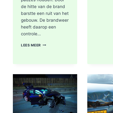
de hitte van de brand
barstte een ruit van het
gebouw. De brandweer
heeft daarop een
controle…
SCOOTER
LEES MEER
UITGEBRAND,
RUIT
BESCHADIGD
BIJ
STATION
KRALINGSE
ZOOM
IN
ROTTERDAM