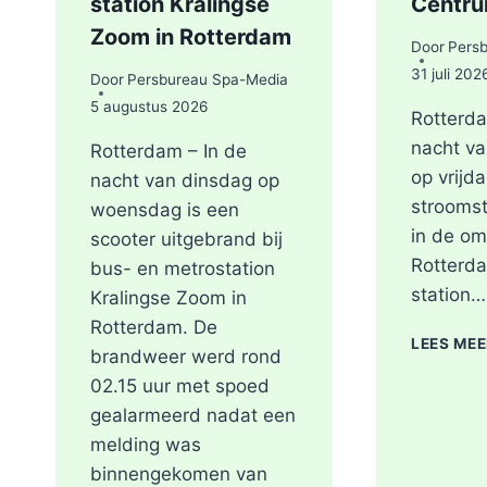
station Kralingse
Centr
Zoom in Rotterdam
Door
Pers
31 juli 202
Door
Persbureau Spa-Media
5 augustus 2026
Rotterda
nacht v
Rotterdam – In de
op vrijda
nacht van dinsdag op
stroomst
woensdag is een
in de om
scooter uitgebrand bij
Rotterd
bus- en metrostation
station…
Kralingse Zoom in
Rotterdam. De
LEES ME
brandweer werd rond
02.15 uur met spoed
gealarmeerd nadat een
melding was
binnengekomen van