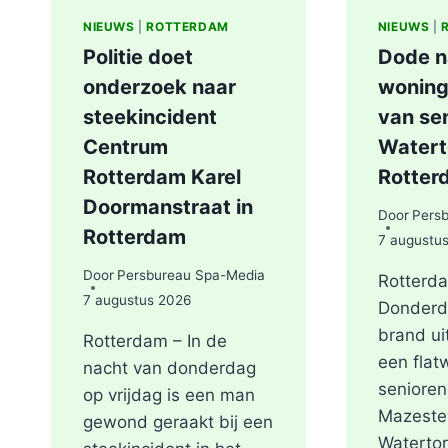
NIEUWS
|
ROTTERDAM
NIEUWS
|
Politie doet
Dode n
onderzoek naar
woning
steekincident
van sen
Centrum
Watert
Rotterdam Karel
Rotter
Doormanstraat in
Door
Pers
Rotterdam
7 augustu
Door
Persbureau Spa-Media
Rotterd
7 augustus 2026
Donderd
brand ui
Rotterdam – In de
een flat
nacht van donderdag
seniore
op vrijdag is een man
Mazeste
gewond geraakt bij een
Waterto