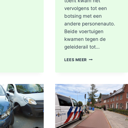
toerit kwam het
vervolgens tot een
botsing met een
andere personenauto.
Beide voertuigen
kwamen tegen de
geleiderail tot…
GEWONDE
LEES MEER
EN
FLINKE
SCHADE
NA
ONGEVAL
TOERIT
A16
BERGSCHENHOEK
RICHTING
ROTTERDAM