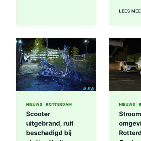
STEEKINCIDENT
CENTRUM
LEES ME
ROTTERDAM
KAREL
DOORMANSTRAAT
IN
ROTTERDAM
NIEUWS
|
ROTTERDAM
NIEUWS
|
Scooter
Stroom
uitgebrand, ruit
omgev
beschadigd bij
Rotter