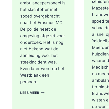
seniore
ambulancepersoneel is
Mazeste
het slachtoffer met
brandwe
spoed overgebracht
spoed te
naar het Erasmus MC.
schaalde
De politie heeft de
al snel 
omgeving afgezet voor
‘middelb
onderzoek. Het is nog
Meerder
niet bekend wat de
hulpdien
aanleiding voor het
waarond
steekincident was.
Medisch
Even later werd op het
en meer
Westblaak een
ambulan
persoon…
ter plaat
POLITIE
LEES MEER
Brandwe
DOET
wisten e
ONDERZOEK
de woni
NAAR