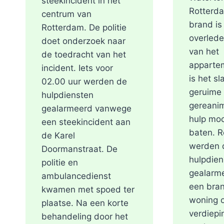
steekincident in het
Rotterda
centrum van
brand is
Rotterdam. De politie
overlede
doet onderzoek naar
van het
de toedracht van het
apparte
incident. Iets voor
is het sl
02.00 uur werden de
geruime 
hulpdiensten
gereani
gealarmeerd vanwege
hulp moc
een steekincident aan
baten. R
de Karel
werden 
Doormanstraat. De
hulpdien
politie en
gealarm
ambulancedienst
een bran
kwamen met spoed ter
woning o
plaatse. Na een korte
verdiepi
behandeling door het