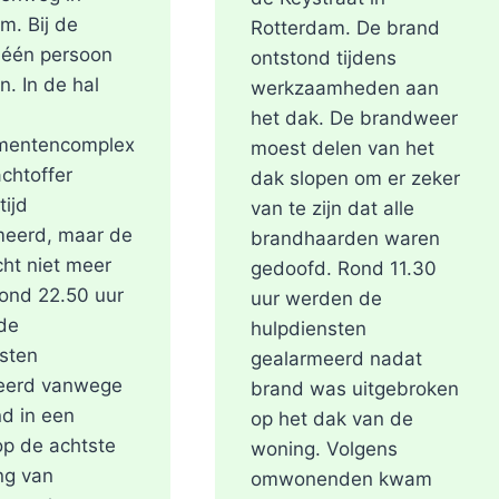
m. Bij de
Rotterdam. De brand
 één persoon
ontstond tijdens
n. In de hal
werkzaamheden aan
het dak. De brandweer
mentencomplex
moest delen van het
achtoffer
dak slopen om er zeker
tijd
van te zijn dat alle
meerd, maar de
brandhaarden waren
ht niet meer
gedoofd. Rond 11.30
ond 22.50 uur
uur werden de
de
hulpdiensten
sten
gealarmeerd nadat
eerd vanwege
brand was uitgebroken
d in een
op het dak van de
p de achtste
woning. Volgens
ng van
omwonenden kwam