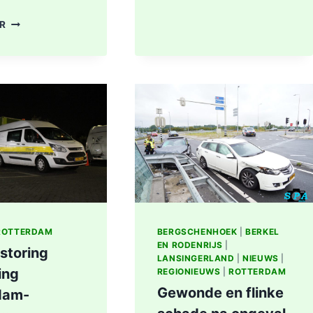
AAN
DODE
ER
LIEVEN
NA
DE
BRAND
KEYSTRAAT
IN
IN
WONING
ROTTERDAM
8E
ETAGE
VAN
SENIORENFLAT
WATERTORENWEG
IN
ROTTERDAM
ROTTERDAM
BERGSCHENHOEK
|
BERKEL
EN RODENRIJS
|
storing
LANSINGERLAND
|
NIEUWS
|
ing
REGIONIEUWS
|
ROTTERDAM
Gewonde en flinke
dam-