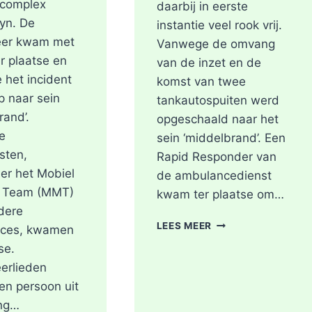
ncomplex
daarbij in eerste
yn. De
instantie veel rook vrij.
er kwam met
Vanwege de omvang
r plaatse en
van de inzet en de
 het incident
komst van twee
op naar sein
tankautospuiten werd
rand’.
opgeschaald naar het
e
sein ‘middelbrand’. Een
sten,
Rapid Responder van
er het Mobiel
de ambulancedienst
 Team (MMT)
kwam ter plaatse om…
dere
BRAND
LEES MEER
ces, kwamen
IN
se.
DAK
erlieden
VAN
WONING
en persoon uit
TIJDENS
ng…
WERKZAAMHEDEN