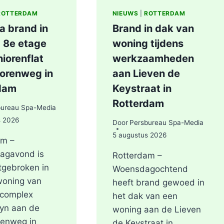
ROTTERDAM
NIEUWS
|
ROTTERDAM
a brand in
Brand in dak van
 8e etage
woning tijdens
iorenflat
werkzaamheden
orenweg in
aan Lieven de
dam
Keystraat in
Rotterdam
bureau Spa-Media
s 2026
Door
Persbureau Spa-Media
5 augustus 2026
am –
agavond is
Rotterdam –
tgebroken in
Woensdagochtend
woning van
heeft brand gewoed in
ncomplex
het dak van een
yn aan de
woning aan de Lieven
renweg in
de Keystraat in