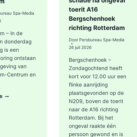
schade na ongeval
um
toerit A16
bureau Spa-Media
Bergschenhoek
6
richting Rotterdam
m – In de
Door
Persbureau Spa-Media
an donderdag
26 juli 2026
g is een
oring ontstaan
Bergschenhoek –
geving van
Zondagochtend heeft
am-Centrum en
kort voor 12.00 uur een
flinke aanrijding
plaatsgevonden op de
STROOMSTORING
ER
N209, boven de toerit
OMGEVING
ROTTERDAM-
naar de A16 richting
CENTRUM
Rotterdam. Bij het
ongeval raakte één
persoon gewond en is