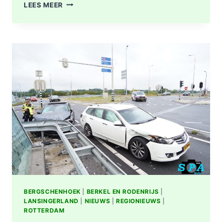
OPNIEUW
LEES MEER
FLINKE
SCHADE
NA
AANRIJDING
OP
KRUISING
N209
MET
A16
BIJ
BERGSCHENHOEK
BERGSCHENHOEK
|
BERKEL EN RODENRIJS
|
LANSINGERLAND
|
NIEUWS
|
REGIONIEUWS
|
ROTTERDAM