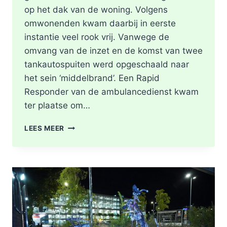
op het dak van de woning. Volgens
omwonenden kwam daarbij in eerste
instantie veel rook vrij. Vanwege de
omvang van de inzet en de komst van twee
tankautospuiten werd opgeschaald naar
het sein ‘middelbrand’. Een Rapid
Responder van de ambulancedienst kwam
ter plaatse om…
BRAND
LEES MEER
IN
DAK
VAN
WONING
TIJDENS
WERKZAAMHEDEN
AAN
LIEVEN
DE