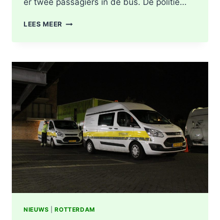
er twee passagiers in de bus. De politie…
LICHTGEWONDEN
LEES MEER
NA
BOTSING
TUSSEN
VRACHTWAGEN
EN
LIJNBUS
OUDELANDSELAAN
IN
BERKEL
EN
RODENRIJS
NIEUWS
|
ROTTERDAM