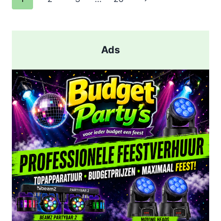
EN
pagina
AANHOUDING
NA
SCHIETPARTIJ
Ads
IN
ROTTERDAM