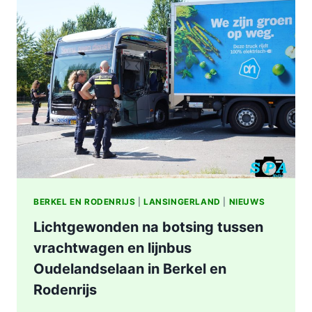
STATION
KRALINGSE
ZOOM
IN
ROTTERDAM
BERKEL EN RODENRIJS
|
LANSINGERLAND
|
NIEUWS
Lichtgewonden na botsing tussen
vrachtwagen en lijnbus
Oudelandselaan in Berkel en
Rodenrijs