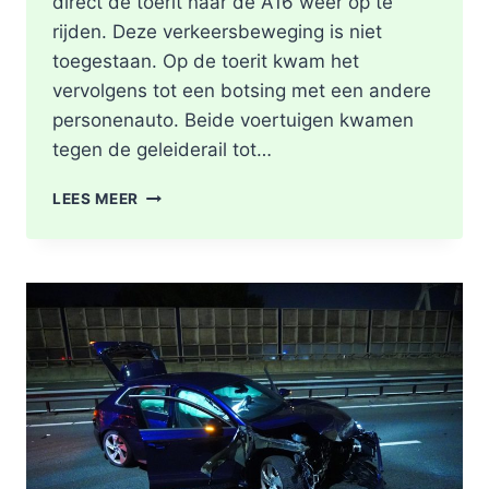
direct de toerit naar de A16 weer op te
rijden. Deze verkeersbeweging is niet
toegestaan. Op de toerit kwam het
vervolgens tot een botsing met een andere
personenauto. Beide voertuigen kwamen
tegen de geleiderail tot…
GEWONDE
LEES MEER
EN
FLINKE
SCHADE
NA
ONGEVAL
TOERIT
A16
BERGSCHENHOEK
RICHTING
ROTTERDAM