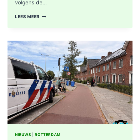
volgens de…
GEWONDE
LEES MEER
EN
SCHADE
NA
AANRIJDING
PITTSBURGHSTRAAT
IN
ROTTERDAM
NIEUWS
|
ROTTERDAM