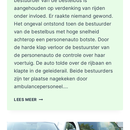
bestuurder van de bestelbus is
aangehouden op verdenking van rijden
onder invloed. Er raakte niemand gewond.
Het ongeval ontstond toen de bestuurder
van de bestelbus met hoge snelheid
achterop een personenauto botste. Door
de harde klap verloor de bestuurster van
de personenauto de controle over haar
voertuig. De auto tolde over de rijbaan en
klapte in de geleiderail. Beide bestuurders
zijn ter plaatse nagekeken door
ambulancepersoneel….
HOOFDRIJBAAN
LEES MEER
A16
ROTTERDAM
VOLLEDIG
AFGESLOTEN
NA