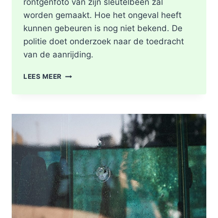
röntgenfoto van zijn sleutelbeen zal
worden gemaakt. Hoe het ongeval heeft
kunnen gebeuren is nog niet bekend. De
politie doet onderzoek naar de toedracht
van de aanrijding.
GEWONDE
LEES MEER
NA
BOTSING
TUSSEN
TWEE
FIETSERS
ABTSWEG
IN
ROTTERDAM