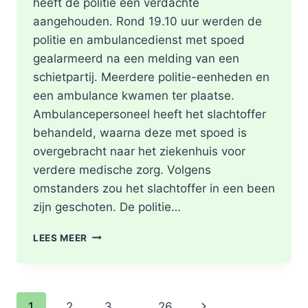
heeft de politie één verdachte
aangehouden. Rond 19.10 uur werden de
politie en ambulancedienst met spoed
gealarmeerd na een melding van een
schietpartij. Meerdere politie-eenheden en
een ambulance kwamen ter plaatse.
Ambulancepersoneel heeft het slachtoffer
behandeld, waarna deze met spoed is
overgebracht naar het ziekenhuis voor
verdere medische zorg. Volgens
omstanders zou het slachtoffer in een been
zijn geschoten. De politie…
SCHOTEN
LEES MEER
TREFFEN
RET-
BUS
32:
Paginanavigatie
Volgende
1
2
3
…
26
GEWONDE