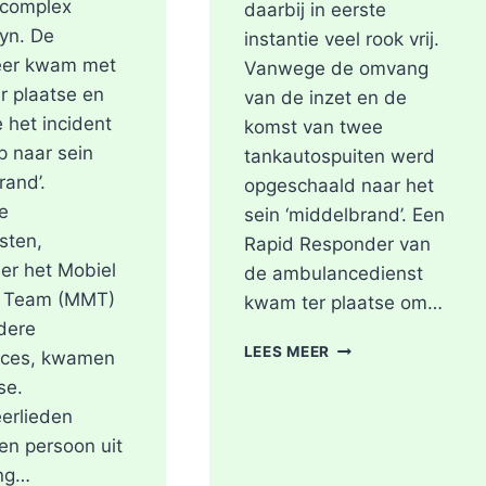
ncomplex
daarbij in eerste
yn. De
instantie veel rook vrij.
er kwam met
Vanwege de omvang
r plaatse en
van de inzet en de
 het incident
komst van twee
op naar sein
tankautospuiten werd
rand’.
opgeschaald naar het
e
sein ‘middelbrand’. Een
sten,
Rapid Responder van
er het Mobiel
de ambulancedienst
 Team (MMT)
kwam ter plaatse om…
dere
BRAND
LEES MEER
ces, kwamen
IN
se.
DAK
erlieden
VAN
WONING
en persoon uit
TIJDENS
ng…
WERKZAAMHEDEN