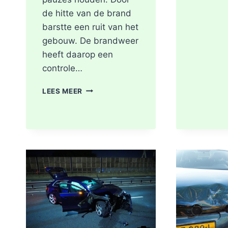
de hitte van de brand
barstte een ruit van het
gebouw. De brandweer
heeft daarop een
controle…
SCOOTER
LEES MEER
UITGEBRAND,
RUIT
BESCHADIGD
BIJ
STATION
KRALINGSE
ZOOM
IN
ROTTERDAM