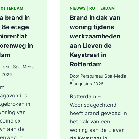
ROTTERDAM
NIEUWS
|
ROTTERDAM
a brand in
Brand in dak van
 8e etage
woning tijdens
iorenflat
werkzaamheden
orenweg in
aan Lieven de
dam
Keystraat in
Rotterdam
bureau Spa-Media
s 2026
Door
Persbureau Spa-Media
5 augustus 2026
am –
agavond is
Rotterdam –
tgebroken in
Woensdagochtend
woning van
heeft brand gewoed in
ncomplex
het dak van een
yn aan de
woning aan de Lieven
renweg in
de Keystraat in