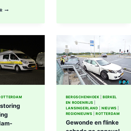
AAN
DODE
ER
LIEVEN
NA
DE
BRAND
KEYSTRAAT
IN
IN
WONING
ROTTERDAM
8E
ETAGE
VAN
SENIORENFLAT
WATERTORENWEG
IN
ROTTERDAM
ROTTERDAM
BERGSCHENHOEK
|
BERKEL
EN RODENRIJS
|
storing
LANSINGERLAND
|
NIEUWS
|
ing
REGIONIEUWS
|
ROTTERDAM
Gewonde en flinke
dam-