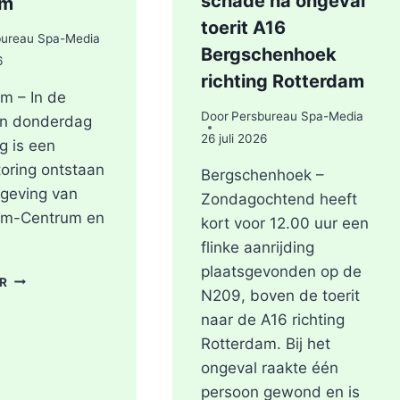
schade na ongeval
um
toerit A16
bureau Spa-Media
Bergschenhoek
6
richting Rotterdam
m – In de
Door
Persbureau Spa-Media
an donderdag
26 juli 2026
g is een
oring ontstaan
Bergschenhoek –
geving van
Zondagochtend heeft
am-Centrum en
kort voor 12.00 uur een
flinke aanrijding
plaatsgevonden op de
STROOMSTORING
ER
N209, boven de toerit
OMGEVING
ROTTERDAM-
naar de A16 richting
CENTRUM
Rotterdam. Bij het
ongeval raakte één
persoon gewond en is