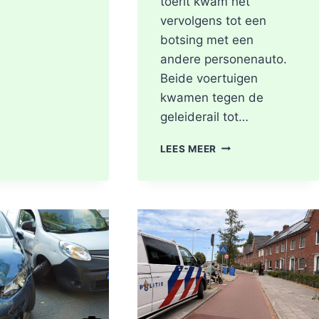
toerit kwam het
vervolgens tot een
botsing met een
andere personenauto.
Beide voertuigen
kwamen tegen de
geleiderail tot…
GEWONDE
LEES MEER
EN
FLINKE
SCHADE
NA
ONGEVAL
TOERIT
A16
BERGSCHENHOEK
RICHTING
ROTTERDAM