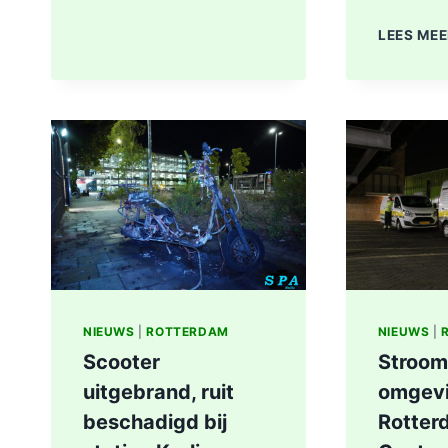
STEEKINCIDENT
CENTRUM
LEES ME
ROTTERDAM
KAREL
DOORMANSTRAAT
IN
ROTTERDAM
NIEUWS
|
ROTTERDAM
NIEUWS
|
Scooter
Stroom
uitgebrand, ruit
omgev
beschadigd bij
Rotter