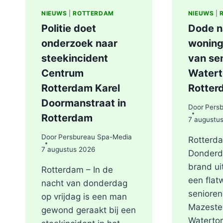
NIEUWS
|
ROTTERDAM
NIEUWS
|
Politie doet
Dode n
onderzoek naar
woning
steekincident
van sen
Centrum
Watert
Rotterdam Karel
Rotter
Doormanstraat in
Door
Pers
Rotterdam
7 augustu
Door
Persbureau Spa-Media
Rotterd
7 augustus 2026
Donderd
brand ui
Rotterdam – In de
een flat
nacht van donderdag
seniore
op vrijdag is een man
Mazeste
gewond geraakt bij een
Waterto