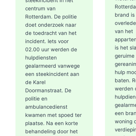
steekincident in het
Rotterda
centrum van
brand is
Rotterdam. De politie
overlede
doet onderzoek naar
van het
de toedracht van het
apparte
incident. Iets voor
is het sl
02.00 uur werden de
geruime 
hulpdiensten
gereani
gealarmeerd vanwege
hulp moc
een steekincident aan
baten. R
de Karel
werden 
Doormanstraat. De
hulpdien
politie en
gealarm
ambulancedienst
een bran
kwamen met spoed ter
woning o
plaatse. Na een korte
verdiepi
behandeling door het