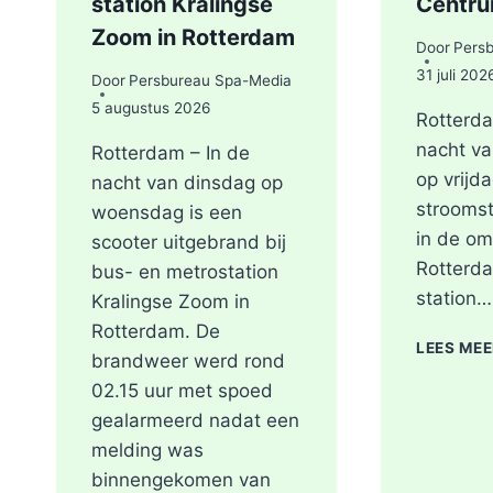
station Kralingse
Centr
Zoom in Rotterdam
Door
Pers
31 juli 202
Door
Persbureau Spa-Media
5 augustus 2026
Rotterda
nacht v
Rotterdam – In de
op vrijda
nacht van dinsdag op
stroomst
woensdag is een
in de om
scooter uitgebrand bij
Rotterd
bus- en metrostation
station…
Kralingse Zoom in
Rotterdam. De
LEES ME
brandweer werd rond
02.15 uur met spoed
gealarmeerd nadat een
melding was
binnengekomen van