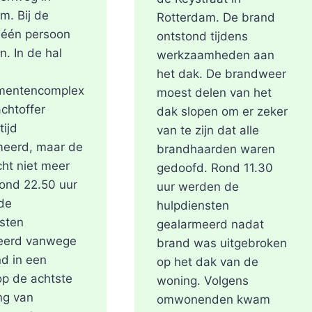
m. Bij de
Rotterdam. De brand
 één persoon
ontstond tijdens
n. In de hal
werkzaamheden aan
het dak. De brandweer
mentencomplex
moest delen van het
achtoffer
dak slopen om er zeker
tijd
van te zijn dat alle
meerd, maar de
brandhaarden waren
ht niet meer
gedoofd. Rond 11.30
ond 22.50 uur
uur werden de
de
hulpdiensten
sten
gealarmeerd nadat
eerd vanwege
brand was uitgebroken
d in een
op het dak van de
p de achtste
woning. Volgens
ng van
omwonenden kwam