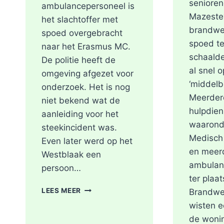
seniore
ambulancepersoneel is
Mazeste
het slachtoffer met
brandwe
spoed overgebracht
spoed te
naar het Erasmus MC.
schaalde
De politie heeft de
al snel 
omgeving afgezet voor
‘middelb
onderzoek. Het is nog
Meerder
niet bekend wat de
hulpdien
aanleiding voor het
waarond
steekincident was.
Medisch
Even later werd op het
en meer
Westblaak een
ambulan
persoon…
ter plaat
POLITIE
LEES MEER
Brandwe
DOET
wisten e
ONDERZOEK
de woni
NAAR