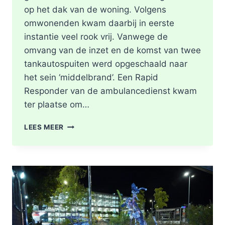
op het dak van de woning. Volgens
omwonenden kwam daarbij in eerste
instantie veel rook vrij. Vanwege de
omvang van de inzet en de komst van twee
tankautospuiten werd opgeschaald naar
het sein ‘middelbrand’. Een Rapid
Responder van de ambulancedienst kwam
ter plaatse om…
BRAND
LEES MEER
IN
DAK
VAN
WONING
TIJDENS
WERKZAAMHEDEN
AAN
LIEVEN
DE