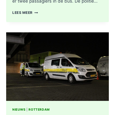
er twee passagiers in de bus. De politie…
LICHTGEWONDEN
LEES MEER
NA
BOTSING
TUSSEN
VRACHTWAGEN
EN
LIJNBUS
OUDELANDSELAAN
IN
BERKEL
EN
RODENRIJS
NIEUWS
|
ROTTERDAM