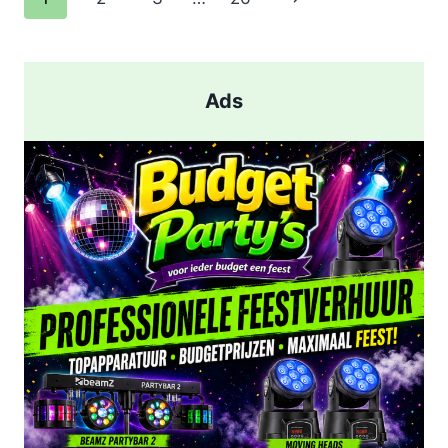
EN
pagina
AANHOUDING
NA
SCHIETPARTIJ
Ads
IN
ROTTERDAM