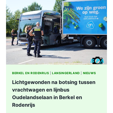
STATION
KRALINGSE
ZOOM
IN
ROTTERDAM
BERKEL EN RODENRIJS
|
LANSINGERLAND
|
NIEUWS
Lichtgewonden na botsing tussen
vrachtwagen en lijnbus
Oudelandselaan in Berkel en
Rodenrijs