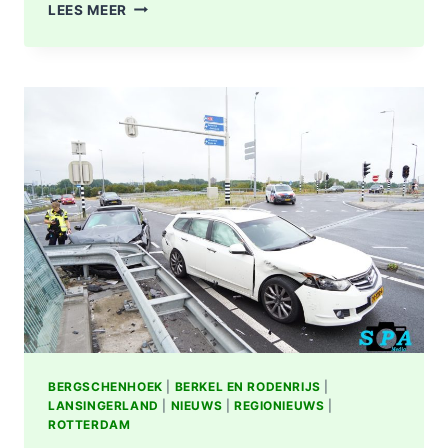
OPNIEUW
LEES MEER
FLINKE
SCHADE
NA
AANRIJDING
OP
KRUISING
N209
MET
A16
BIJ
BERGSCHENHOEK
BERGSCHENHOEK
|
BERKEL EN RODENRIJS
|
LANSINGERLAND
|
NIEUWS
|
REGIONIEUWS
|
ROTTERDAM