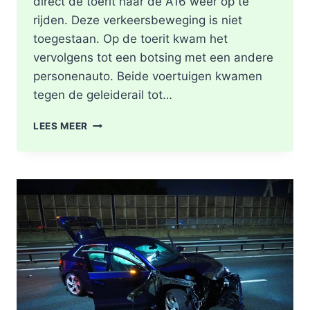
direct de toerit naar de A16 weer op te
rijden. Deze verkeersbeweging is niet
toegestaan. Op de toerit kwam het
vervolgens tot een botsing met een andere
personenauto. Beide voertuigen kwamen
tegen de geleiderail tot…
GEWONDE
LEES MEER
EN
FLINKE
SCHADE
NA
ONGEVAL
TOERIT
A16
BERGSCHENHOEK
RICHTING
ROTTERDAM