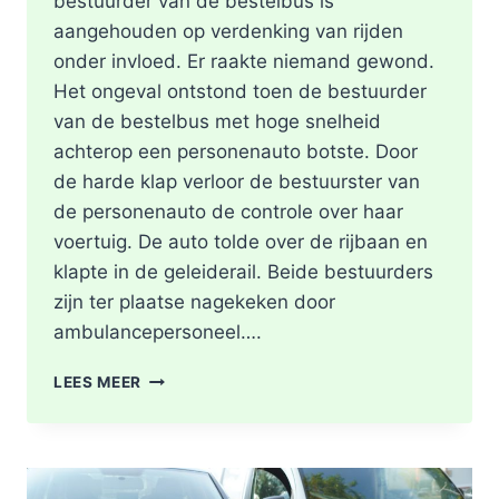
bestuurder van de bestelbus is
aangehouden op verdenking van rijden
onder invloed. Er raakte niemand gewond.
Het ongeval ontstond toen de bestuurder
van de bestelbus met hoge snelheid
achterop een personenauto botste. Door
de harde klap verloor de bestuurster van
de personenauto de controle over haar
voertuig. De auto tolde over de rijbaan en
klapte in de geleiderail. Beide bestuurders
zijn ter plaatse nagekeken door
ambulancepersoneel….
HOOFDRIJBAAN
LEES MEER
A16
ROTTERDAM
VOLLEDIG
AFGESLOTEN
NA