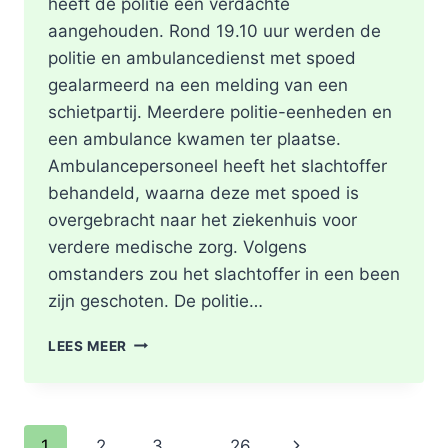
heeft de politie één verdachte
aangehouden. Rond 19.10 uur werden de
politie en ambulancedienst met spoed
gealarmeerd na een melding van een
schietpartij. Meerdere politie-eenheden en
een ambulance kwamen ter plaatse.
Ambulancepersoneel heeft het slachtoffer
behandeld, waarna deze met spoed is
overgebracht naar het ziekenhuis voor
verdere medische zorg. Volgens
omstanders zou het slachtoffer in een been
zijn geschoten. De politie…
SCHOTEN
LEES MEER
TREFFEN
RET-
BUS
32:
Paginanavigatie
Volgende
1
2
3
…
26
GEWONDE