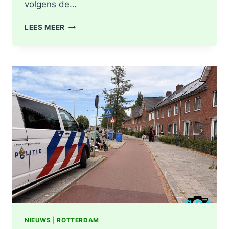
volgens de…
GEWONDE
LEES MEER
EN
SCHADE
NA
AANRIJDING
PITTSBURGHSTRAAT
IN
ROTTERDAM
NIEUWS
|
ROTTERDAM