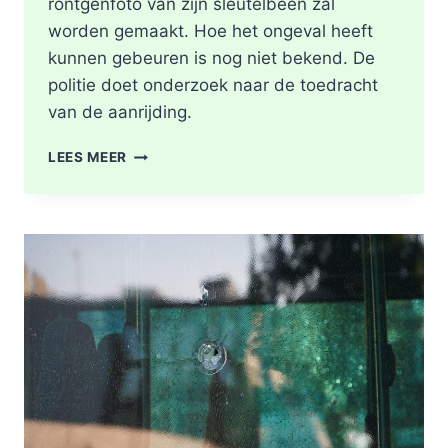
röntgenfoto van zijn sleutelbeen zal
worden gemaakt. Hoe het ongeval heeft
kunnen gebeuren is nog niet bekend. De
politie doet onderzoek naar de toedracht
van de aanrijding.
GEWONDE
LEES MEER
NA
BOTSING
TUSSEN
TWEE
FIETSERS
ABTSWEG
IN
ROTTERDAM