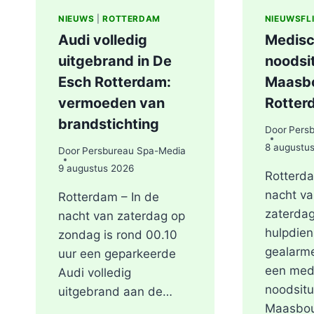
NIEUWS
|
ROTTERDAM
NIEUWSFL
Audi volledig
Medis
uitgebrand in De
noodsi
Esch Rotterdam:
Maasbo
vermoeden van
Rotter
brandstichting
Door
Pers
8 augustu
Door
Persbureau Spa-Media
9 augustus 2026
Rotterda
nacht va
Rotterdam – In de
zaterdag
nacht van zaterdag op
hulpdien
zondag is rond 00.10
gealarm
uur een geparkeerde
een med
Audi volledig
noodsitu
uitgebrand aan de…
Maasbou