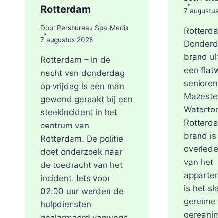
Rotterdam
7 augustu
Door
Persbureau Spa-Media
Rotterd
7 augustus 2026
Donderd
brand ui
Rotterdam – In de
een flat
nacht van donderdag
seniore
op vrijdag is een man
Mazeste
gewond geraakt bij een
Waterto
steekincident in het
Rotterda
centrum van
brand is
Rotterdam. De politie
overlede
doet onderzoek naar
van het
de toedracht van het
apparte
incident. Iets voor
is het sl
02.00 uur werden de
geruime 
hulpdiensten
gereani
gealarmeerd vanwege