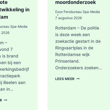
rote
moordonderzoek
wikkeling in
Door
Persbureau Spa-Media
dam
7 augustus 2026
bureau Spa-Media
Rotterdam – De politie
s 2026
is deze week een
zoekactie gestart in de
am –
Ringvaartplas in de
vond 7
Rotterdamse wijk
 is brand
Prinsenland.
ken bij een
Onderzoekers zoeken…
werkingsbedrijf
tractiepark
POLITIE
LEES MEER
ij Beelen aan
DOORZOEKT
RINGVAARTPLAS
aan in…
NAAR
VUURWAPEN
GRIP2
ER
UIT
–
MOORDONDERZOE
ZEER