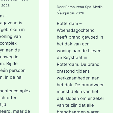
s 2026
Door
Persbureau Spa-Media
5 augustus 2026
am –
agavond is
Rotterdam –
tgebroken in
Woensdagochtend
woning van
heeft brand gewoed in
ncomplex
het dak van een
yn aan de
woning aan de Lieven
renweg in
de Keystraat in
m. Bij de
Rotterdam. De brand
 één persoon
ontstond tijdens
n. In de hal
werkzaamheden aan
het dak. De brandweer
mentencomplex
moest delen van het
achtoffer
dak slopen om er zeker
tijd
van te zijn dat alle
meerd, maar de
brandhaarden waren