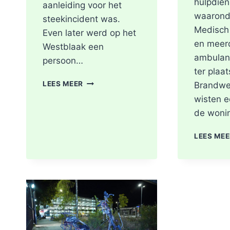
hulpdien
aanleiding voor het
waarond
steekincident was.
Medisch
Even later werd op het
en meer
Westblaak een
ambulan
persoon…
ter plaat
POLITIE
LEES MEER
Brandwe
DOET
wisten e
ONDERZOEK
de woni
NAAR
STEEKINCIDENT
CENTRUM
LEES ME
ROTTERDAM
KAREL
DOORMANSTRAAT
IN
ROTTERDAM