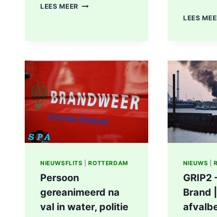
AUDI
LEES MEER
VOLLEDIG
LEES ME
UITGEBRAND
IN
DE
ESCH
ROTTERDAM:
VERMOEDEN
VAN
BRANDSTICHTING
NIEUWSFLITS
|
ROTTERDAM
NIEUWS
|
Persoon
GRIP2 
gereanimeerd na
Brand |
val in water, politie
afvalbe