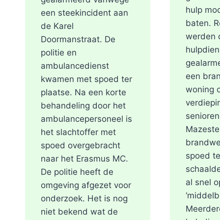
hulp moc
een steekincident aan
baten. R
de Karel
werden 
Doormanstraat. De
hulpdien
politie en
gealarm
ambulancedienst
een bran
kwamen met spoed ter
woning o
plaatse. Na een korte
verdiepi
behandeling door het
seniore
ambulancepersoneel is
Mazeste
het slachtoffer met
brandwe
spoed overgebracht
spoed te
naar het Erasmus MC.
schaalde
De politie heeft de
al snel 
omgeving afgezet voor
‘middelb
onderzoek. Het is nog
Meerder
niet bekend wat de