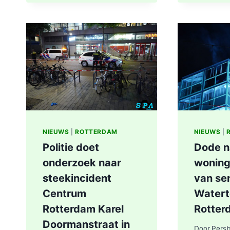
IN
WATER,
POLITIE
ONDERZOEKT
INCIDENT
AAN
SLACHTHUISKADE
ROTTERDAM
NIEUWS
|
ROTTERDAM
NIEUWS
|
Politie doet
Dode n
onderzoek naar
woning
steekincident
van sen
Centrum
Watert
Rotterdam Karel
Rotter
Doormanstraat in
Door
Pers