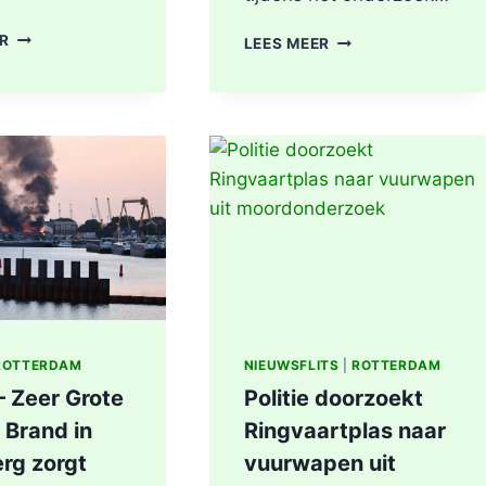
MEDISCHE
BRANDGERUCHT
ER
LEES MEER
NOODSITUATIE
LEIDT
MAASBOULEVARD
TOT
ROTTERDAM
ONTDEKKING
VAN
DRUGSLAB
IN
WONING
OOSTPLEIN
IN
ROTTERDAM
ROTTERDAM
NIEUWSFLITS
|
ROTTERDAM
– Zeer Grote
Politie doorzoekt
 Brand in
Ringvaartplas naar
rg zorgt
vuurwapen uit