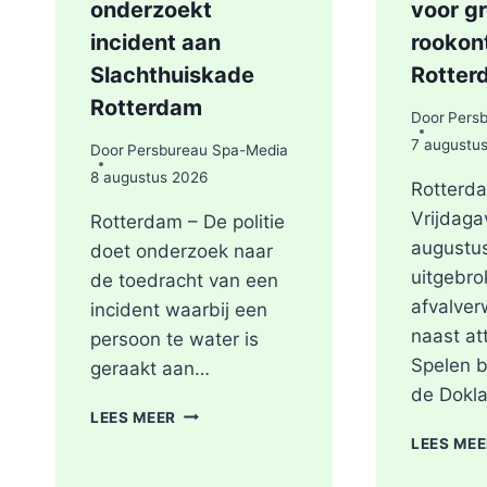
onderzoekt
voor g
incident aan
rookont
Slachthuiskade
Rotter
Rotterdam
Door
Pers
7 augustu
Door
Persbureau Spa-Media
8 augustus 2026
Rotterd
Vrijdaga
Rotterdam – De politie
augustus
doet onderzoek naar
uitgebro
de toedracht van een
afvalver
incident waarbij een
naast at
persoon te water is
Spelen b
geraakt aan…
de Dokl
PERSOON
LEES MEER
GEREANIMEERD
LEES ME
NA
VAL