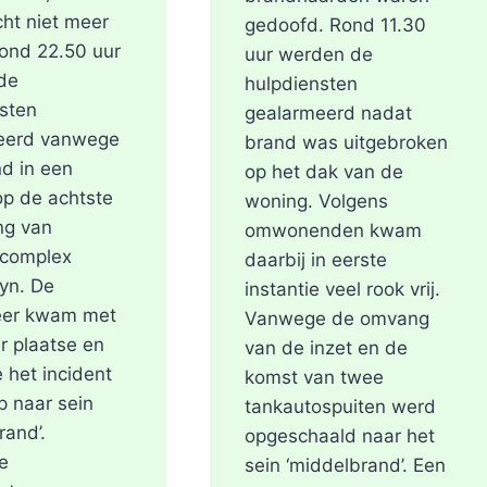
ht niet meer
gedoofd. Rond 11.30
ond 22.50 uur
uur werden de
de
hulpdiensten
sten
gealarmeerd nadat
eerd vanwege
brand was uitgebroken
d in een
op het dak van de
p de achtste
woning. Volgens
ng van
omwonenden kwam
ncomplex
daarbij in eerste
yn. De
instantie veel rook vrij.
er kwam met
Vanwege de omvang
r plaatse en
van de inzet en de
 het incident
komst van twee
op naar sein
tankautospuiten werd
rand’.
opgeschaald naar het
e
sein ‘middelbrand’. Een