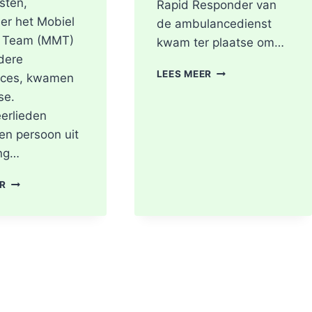
sten,
Rapid Responder van
er het Mobiel
de ambulancedienst
 Team (MMT)
kwam ter plaatse om…
dere
BRAND
LEES MEER
ces, kwamen
IN
se.
DAK
erlieden
VAN
WONING
en persoon uit
TIJDENS
ng…
WERKZAAMHEDEN
AAN
DODE
ER
LIEVEN
NA
DE
BRAND
KEYSTRAAT
IN
IN
WONING
ROTTERDAM
8E
ETAGE
VAN
SENIORENFLAT