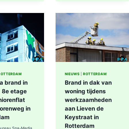
GROTE
BRAND
|
BRAND
IN
AFVALBERG
ZORGT
VOOR
GROTE
ROOKONTWIKKELING
IN
ROTTERDAM
ROTTERDAM
NIEUWS
|
ROTTERDAM
a brand in
Brand in dak van
 8e etage
woning tijdens
iorenflat
werkzaamheden
orenweg in
aan Lieven de
dam
Keystraat in
Rotterdam
bureau Spa-Media