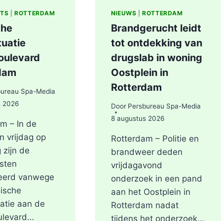
ITS
|
ROTTERDAM
NIEUWS
|
ROTTERDAM
che
Brandgerucht leidt
tuatie
tot ontdekking van
ulevard
drugslab in woning
dam
Oostplein in
Rotterdam
bureau Spa-Media
s 2026
Door
Persbureau Spa-Media
8 augustus 2026
m – In de
n vrijdag op
Rotterdam – Politie en
 zijn de
brandweer deden
sten
vrijdagavond
eerd vanwege
onderzoek in een pand
ische
aan het Oostplein in
atie aan de
Rotterdam nadat
levard…
tijdens het onderzoek…