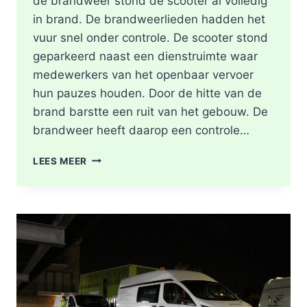
de brandweer stond de scooter al volledig
in brand. De brandweerlieden hadden het
vuur snel onder controle. De scooter stond
geparkeerd naast een dienstruimte waar
medewerkers van het openbaar vervoer
hun pauzes houden. Door de hitte van de
brand barstte een ruit van het gebouw. De
brandweer heeft daarop een controle…
SCOOTER
LEES MEER
UITGEBRAND,
RUIT
BESCHADIGD
BIJ
STATION
KRALINGSE
ZOOM
IN
ROTTERDAM