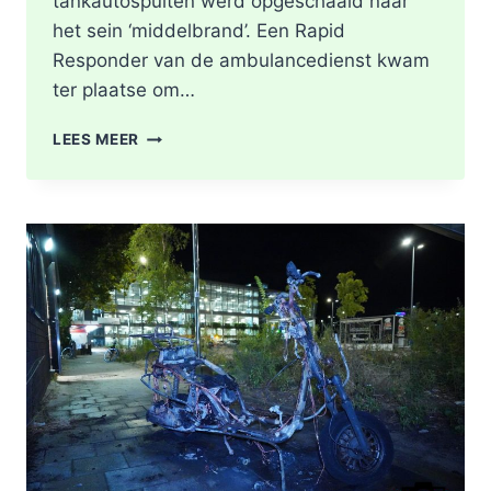
tankautospuiten werd opgeschaald naar
het sein ‘middelbrand’. Een Rapid
Responder van de ambulancedienst kwam
ter plaatse om…
BRAND
LEES MEER
IN
DAK
VAN
WONING
TIJDENS
WERKZAAMHEDEN
AAN
LIEVEN
DE
KEYSTRAAT
IN
ROTTERDAM