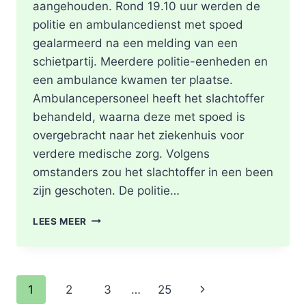
aangehouden. Rond 19.10 uur werden de
politie en ambulancedienst met spoed
gealarmeerd na een melding van een
schietpartij. Meerdere politie-eenheden en
een ambulance kwamen ter plaatse.
Ambulancepersoneel heeft het slachtoffer
behandeld, waarna deze met spoed is
overgebracht naar het ziekenhuis voor
verdere medische zorg. Volgens
omstanders zou het slachtoffer in een been
zijn geschoten. De politie…
SCHOTEN
LEES MEER
TREFFEN
RET-
BUS
32:
Paginanavigatie
Volgende
1
2
3
…
25
GEWONDE
EN