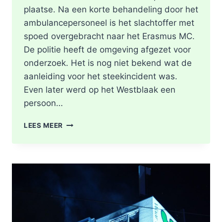
plaatse. Na een korte behandeling door het
ambulancepersoneel is het slachtoffer met
spoed overgebracht naar het Erasmus MC.
De politie heeft de omgeving afgezet voor
onderzoek. Het is nog niet bekend wat de
aanleiding voor het steekincident was.
Even later werd op het Westblaak een
persoon…
POLITIE
LEES MEER
DOET
ONDERZOEK
NAAR
STEEKINCIDENT
CENTRUM
ROTTERDAM
KAREL
DOORMANSTRAAT
IN