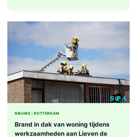
NA
BRAND
IN
WONING
8E
ETAGE
VAN
SENIORENFLAT
WATERTORENWEG
IN
ROTTERDAM
NIEUWS
|
ROTTERDAM
Brand in dak van woning tijdens
werkzaamheden aan Lieven de