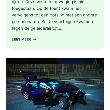
rijden. Deze verkeersbeweging is niet
toegestaan. Op de toerit kwam het
vervolgens tot een botsing met een andere
personenauto. Beide voertuigen kwamen
tegen de geleiderail tot…
GEWONDE
LEES MEER
EN
FLINKE
SCHADE
NA
ONGEVAL
TOERIT
A16
BERGSCHENHOEK
RICHTING
ROTTERDAM