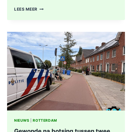
GEWONDE
LEES MEER
EN
SCHADE
NA
AANRIJDING
PITTSBURGHSTRAAT
IN
ROTTERDAM
NIEUWS
|
ROTTERDAM
Gewonde na botsing tussen twee