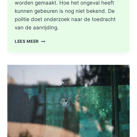
worden gemaakt. Hoe het ongeval heeft
kunnen gebeuren is nog niet bekend. De
politie doet onderzoek naar de toedracht
van de aanrijding.
GEWONDE
LEES MEER
NA
BOTSING
TUSSEN
TWEE
FIETSERS
ABTSWEG
IN
ROTTERDAM