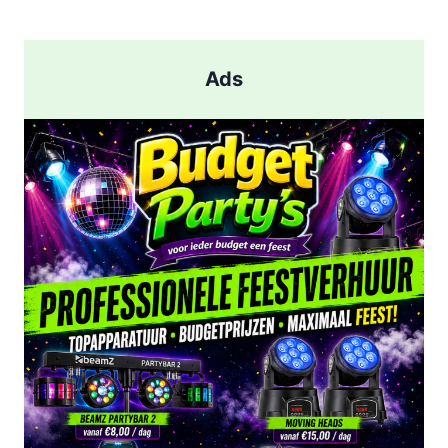
pagina
AANHOUDING
NA
SCHIETPARTIJ
Ads
IN
ROTTERDAM