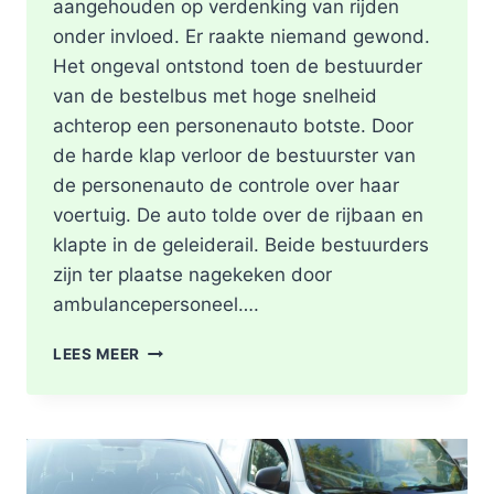
aangehouden op verdenking van rijden
onder invloed. Er raakte niemand gewond.
Het ongeval ontstond toen de bestuurder
van de bestelbus met hoge snelheid
achterop een personenauto botste. Door
de harde klap verloor de bestuurster van
de personenauto de controle over haar
voertuig. De auto tolde over de rijbaan en
klapte in de geleiderail. Beide bestuurders
zijn ter plaatse nagekeken door
ambulancepersoneel….
HOOFDRIJBAAN
LEES MEER
A16
ROTTERDAM
VOLLEDIG
AFGESLOTEN
NA
ZWAAR