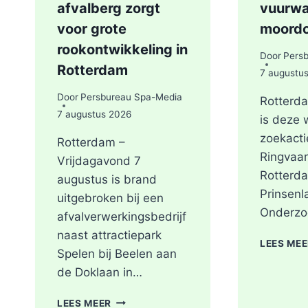
afvalberg zorgt
vuurwa
voor grote
moord
rookontwikkeling in
Door
Pers
Rotterdam
7 augustu
Door
Persbureau Spa-Media
Rotterda
7 augustus 2026
is deze
zoekacti
Rotterdam –
Ringvaar
Vrijdagavond 7
Rotterda
augustus is brand
Prinsenl
uitgebroken bij een
Onderzo
afvalverwerkingsbedrijf
naast attractiepark
LEES ME
Spelen bij Beelen aan
de Doklaan in…
GRIP2
LEES MEER