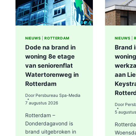
NIEUWS
|
ROTTERDAM
NIEUWS
|
Dode na brand in
Brand 
woning 8e etage
woning
van seniorenflat
werkz
Watertorenweg in
aan Li
Rotterdam
Keystra
Rotter
Door
Persbureau Spa-Media
7 augustus 2026
Door
Pers
5 augustu
Rotterdam –
Donderdagavond is
Rotterd
brand uitgebroken in
Woensd