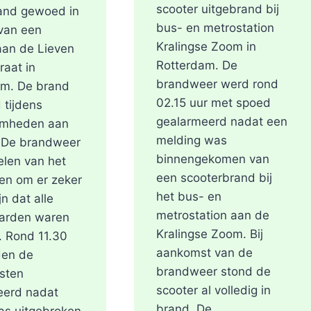
scooter uitgebrand bij
and gewoed in
bus- en metrostation
van een
Kralingse Zoom in
aan de Lieven
Rotterdam. De
raat in
brandweer werd rond
am. De brand
02.15 uur met spoed
 tijdens
gealarmeerd nadat een
mheden aan
melding was
. De brandweer
binnengekomen van
len van het
een scooterbrand bij
en om er zeker
het bus- en
jn dat alle
metrostation aan de
arden waren
Kralingse Zoom. Bij
. Rond 11.30
aankomst van de
den de
brandweer stond de
sten
scooter al volledig in
eerd nadat
brand. De