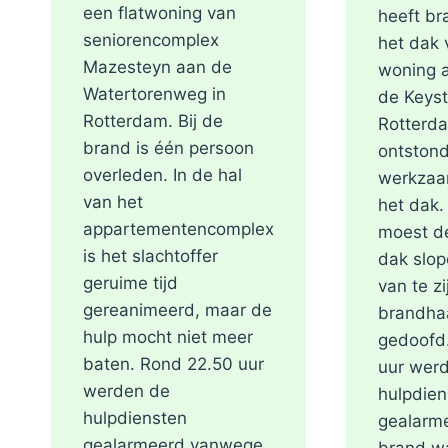
een flatwoning van
heeft br
seniorencomplex
het dak 
Mazesteyn aan de
woning 
Watertorenweg in
de Keyst
Rotterdam. Bij de
Rotterd
brand is één persoon
ontstond
overleden. In de hal
werkzaa
van het
het dak
appartementencomplex
moest de
is het slachtoffer
dak slop
geruime tijd
van te zi
gereanimeerd, maar de
brandha
hulp mocht niet meer
gedoofd
baten. Rond 22.50 uur
uur wer
werden de
hulpdien
hulpdiensten
gealarm
gealarmeerd vanwege