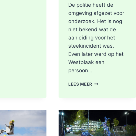
De politie heeft de
omgeving afgezet voor
onderzoek. Het is nog
niet bekend wat de
aanleiding voor het
steekincident was.
Even later werd op het
Westblaak een
persoon…
POLITIE
LEES MEER
DOET
ONDERZOEK
NAAR
STEEKINCIDENT
CENTRUM
ROTTERDAM
KAREL
DOORMANSTRAAT