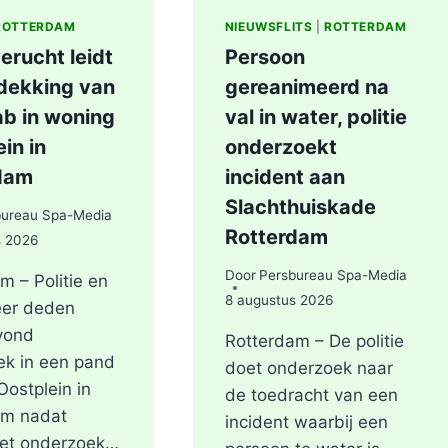
ROTTERDAM
NIEUWSFLITS
|
ROTTERDAM
erucht leidt
Persoon
tdekking van
gereanimeerd na
ab in woning
val in water, politie
in in
onderzoekt
dam
incident aan
Slachthuiskade
bureau Spa-Media
Rotterdam
s 2026
Door
Persbureau Spa-Media
m – Politie en
8 augustus 2026
er deden
vond
Rotterdam – De politie
ek in een pand
doet onderzoek naar
Oostplein in
de toedracht van een
am nadat
incident waarbij een
het onderzoek…