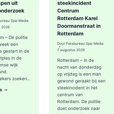
pen uit
steekincident
onderzoek
Centrum
Rotterdam Karel
bureau Spa-Media
Doormanstraat in
s 2026
Rotterdam
m – De politie
Door
Persbureau Spa-Media
 week een
7 augustus 2026
e gestart in de
tplas in de
Rotterdam – In de
mse wijk
nacht van donderdag
and.
op vrijdag is een man
ekers zoeken…
gewond geraakt bij een
steekincident in het
POLITIE
ER
DOORZOEKT
centrum van
RINGVAARTPLAS
Rotterdam. De politie
NAAR
doet onderzoek naar
VUURWAPEN