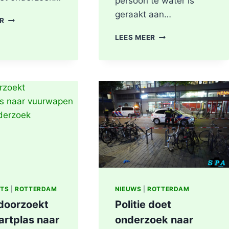
persoon te water is
geraakt aan…
BRANDGERUCHT
ER
LEIDT
PERSOON
LEES MEER
TOT
GEREANIMEERD
ONTDEKKING
NA
VAN
VAL
DRUGSLAB
IN
IN
WATER,
WONING
POLITIE
OOSTPLEIN
ONDERZOEKT
IN
INCIDENT
ROTTERDAM
AAN
SLACHTHUISKADE
ROTTERDAM
ITS
|
ROTTERDAM
NIEUWS
|
ROTTERDAM
 doorzoekt
Politie doet
artplas naar
onderzoek naar