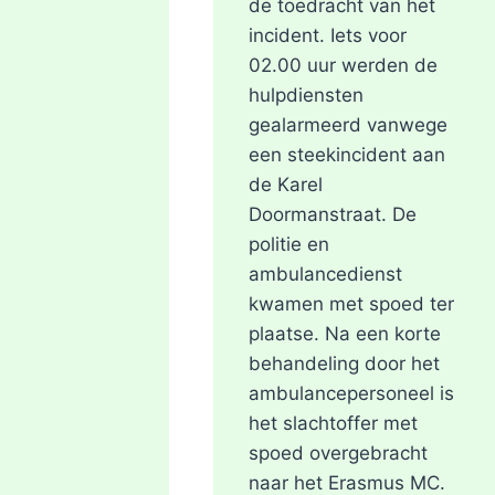
de toedracht van het
UIT
MOORDONDERZOEK
incident. Iets voor
02.00 uur werden de
hulpdiensten
gealarmeerd vanwege
een steekincident aan
de Karel
Doormanstraat. De
politie en
ambulancedienst
kwamen met spoed ter
plaatse. Na een korte
behandeling door het
ambulancepersoneel is
het slachtoffer met
spoed overgebracht
naar het Erasmus MC.