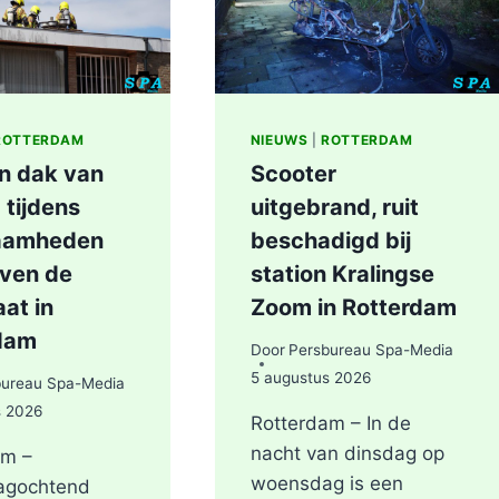
IN
ROTTERDAM
ROTTERDAM
NIEUWS
|
ROTTERDAM
in dak van
Scooter
 tijdens
uitgebrand, ruit
aamheden
beschadigd bij
even de
station Kralingse
at in
Zoom in Rotterdam
dam
Door
Persbureau Spa-Media
5 augustus 2026
bureau Spa-Media
s 2026
Rotterdam – In de
nacht van dinsdag op
am –
woensdag is een
agochtend