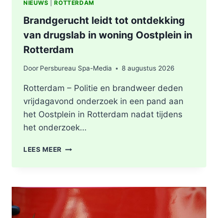
NIEUWS
|
ROTTERDAM
Brandgerucht leidt tot ontdekking
van drugslab in woning Oostplein in
Rotterdam
Door
Persbureau Spa-Media
8 augustus 2026
Rotterdam – Politie en brandweer deden
vrijdagavond onderzoek in een pand aan
het Oostplein in Rotterdam nadat tijdens
het onderzoek…
BRANDGERUCHT
LEES MEER
LEIDT
TOT
ONTDEKKING
VAN
DRUGSLAB
IN