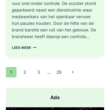
vuur snel onder controle. De scooter stond
geparkeerd naast een dienstruimte waar
medewerkers van het openbaar vervoer
hun pauzes houden. Door de hitte van de
brand barstte een ruit van het gebouw. De
brandweer heeft daarop een controle…
SCOOTER
LEES MEER
UITGEBRAND,
RUIT
BESCHADIGD
BIJ
Paginanavigatie
Volgende
1
2
3
…
26
STATION
KRALINGSE
pagina
ZOOM
IN
ROTTERDAM
Ads