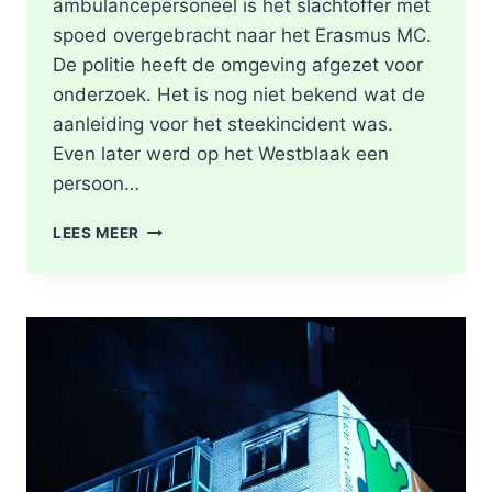
ambulancepersoneel is het slachtoffer met
spoed overgebracht naar het Erasmus MC.
De politie heeft de omgeving afgezet voor
onderzoek. Het is nog niet bekend wat de
aanleiding voor het steekincident was.
Even later werd op het Westblaak een
persoon…
POLITIE
LEES MEER
DOET
ONDERZOEK
NAAR
STEEKINCIDENT
CENTRUM
ROTTERDAM
KAREL
DOORMANSTRAAT
IN
ROTTERDAM