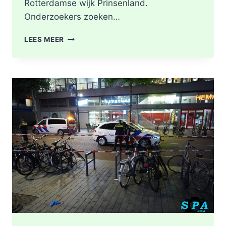
Rotterdamse wijk Prinsenland.
Onderzoekers zoeken…
POLITIE
LEES MEER
DOORZOEKT
RINGVAARTPLAS
NAAR
VUURWAPEN
UIT
MOORDONDERZOEK