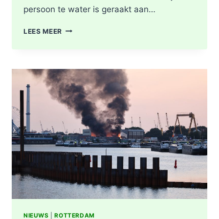
persoon te water is geraakt aan…
PERSOON
LEES MEER
GEREANIMEERD
NA
VAL
IN
WATER,
POLITIE
ONDERZOEKT
INCIDENT
AAN
SLACHTHUISKADE
ROTTERDAM
NIEUWS
|
ROTTERDAM