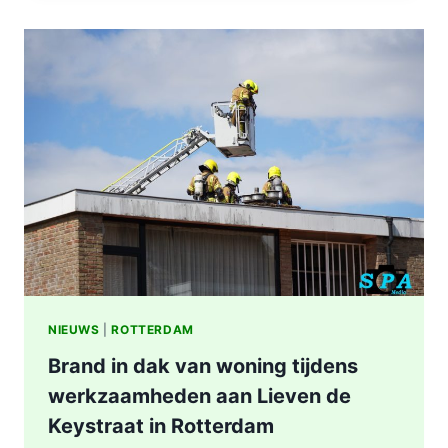
IN
WONING
8E
ETAGE
VAN
SENIORENFLAT
WATERTORENWEG
IN
ROTTERDAM
NIEUWS
|
ROTTERDAM
Brand in dak van woning tijdens
werkzaamheden aan Lieven de
Keystraat in Rotterdam