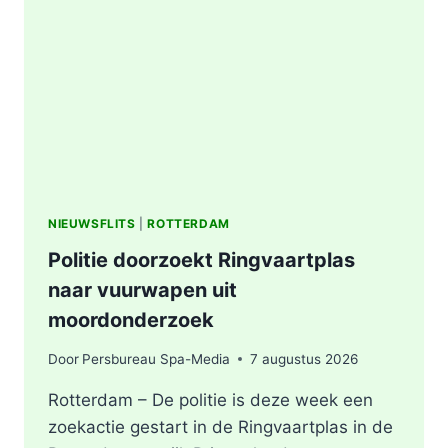
AFVALBERG
ZORGT
VOOR
GROTE
ROOKONTWIKKELING
IN
ROTTERDAM
NIEUWSFLITS
|
ROTTERDAM
Politie doorzoekt Ringvaartplas
naar vuurwapen uit
moordonderzoek
Door
Persbureau Spa-Media
7 augustus 2026
Rotterdam – De politie is deze week een
zoekactie gestart in de Ringvaartplas in de