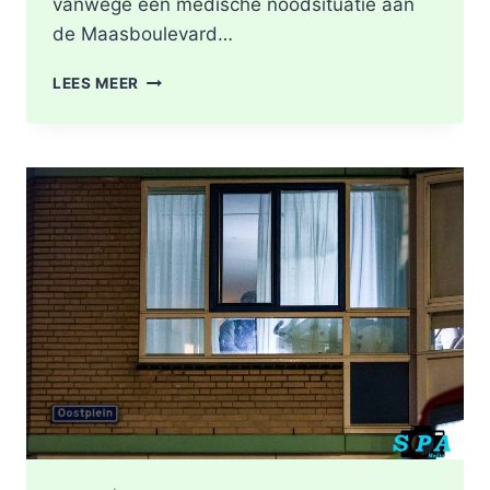
vanwege een medische noodsituatie aan
de Maasboulevard…
MEDISCHE
LEES MEER
NOODSITUATIE
MAASBOULEVARD
ROTTERDAM