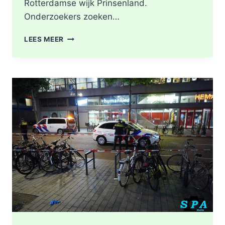
Rotterdamse wijk Prinsenland.
Onderzoekers zoeken…
POLITIE
LEES MEER
DOORZOEKT
RINGVAARTPLAS
NAAR
VUURWAPEN
UIT
MOORDONDERZOEK