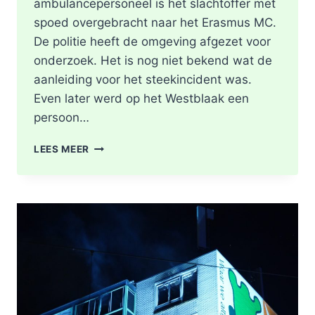
ambulancepersoneel is het slachtoffer met
spoed overgebracht naar het Erasmus MC.
De politie heeft de omgeving afgezet voor
onderzoek. Het is nog niet bekend wat de
aanleiding voor het steekincident was.
Even later werd op het Westblaak een
persoon…
POLITIE
LEES MEER
DOET
ONDERZOEK
NAAR
STEEKINCIDENT
CENTRUM
ROTTERDAM
KAREL
DOORMANSTRAAT
IN
ROTTERDAM