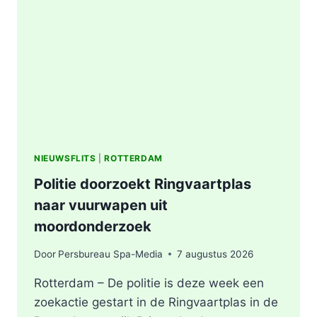
AFVALBERG
ZORGT
VOOR
GROTE
ROOKONTWIKKELING
IN
ROTTERDAM
NIEUWSFLITS
|
ROTTERDAM
Politie doorzoekt Ringvaartplas
naar vuurwapen uit
moordonderzoek
Door
Persbureau Spa-Media
7 augustus 2026
Rotterdam – De politie is deze week een
zoekactie gestart in de Ringvaartplas in de