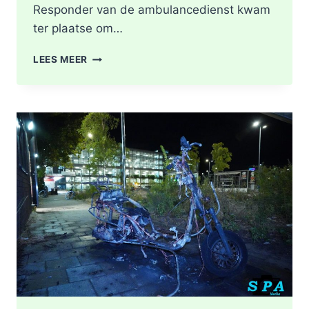
Responder van de ambulancedienst kwam
ter plaatse om…
BRAND
LEES MEER
IN
DAK
VAN
WONING
TIJDENS
WERKZAAMHEDEN
AAN
LIEVEN
DE
KEYSTRAAT
IN
ROTTERDAM