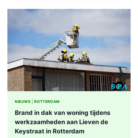
IN
WONING
8E
ETAGE
VAN
SENIORENFLAT
WATERTORENWEG
IN
ROTTERDAM
NIEUWS
|
ROTTERDAM
Brand in dak van woning tijdens
werkzaamheden aan Lieven de
Keystraat in Rotterdam