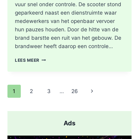
vuur snel onder controle. De scooter stond
geparkeerd naast een dienstruimte waar
medewerkers van het openbaar vervoer
hun pauzes houden. Door de hitte van de
brand barstte een ruit van het gebouw. De
brandweer heeft daarop een controle…
SCOOTER
LEES MEER
UITGEBRAND,
RUIT
BESCHADIGD
BIJ
Paginanavigatie
Volgende
1
2
3
…
26
STATION
KRALINGSE
pagina
ZOOM
IN
ROTTERDAM
Ads