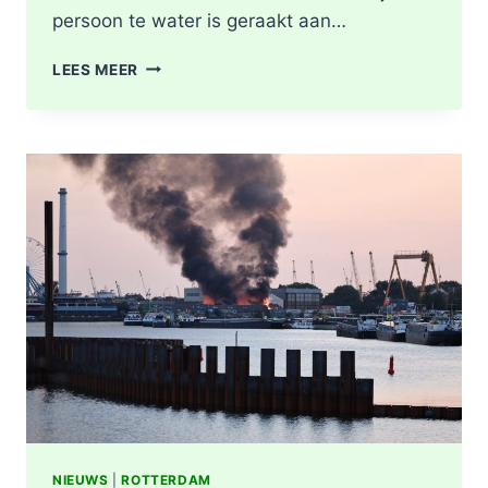
persoon te water is geraakt aan…
PERSOON
LEES MEER
GEREANIMEERD
NA
VAL
IN
WATER,
POLITIE
ONDERZOEKT
INCIDENT
AAN
SLACHTHUISKADE
ROTTERDAM
NIEUWS
|
ROTTERDAM