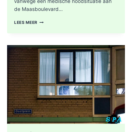
vanwege een medische noodsituatie aan
de Maasboulevard…
MEDISCHE
LEES MEER
NOODSITUATIE
MAASBOULEVARD
ROTTERDAM