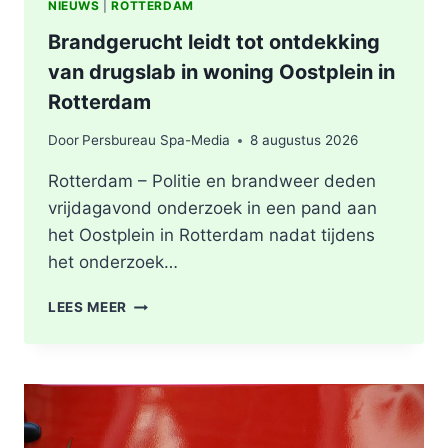
NIEUWS
|
ROTTERDAM
Brandgerucht leidt tot ontdekking
van drugslab in woning Oostplein in
Rotterdam
Door
Persbureau Spa-Media
8 augustus 2026
Rotterdam – Politie en brandweer deden
vrijdagavond onderzoek in een pand aan
het Oostplein in Rotterdam nadat tijdens
het onderzoek…
BRANDGERUCHT
LEES MEER
LEIDT
TOT
ONTDEKKING
VAN
DRUGSLAB
IN