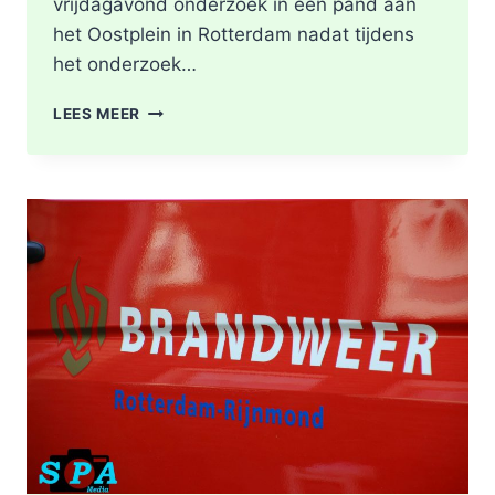
vrijdagavond onderzoek in een pand aan
het Oostplein in Rotterdam nadat tijdens
het onderzoek…
BRANDGERUCHT
LEES MEER
LEIDT
TOT
ONTDEKKING
VAN
DRUGSLAB
IN
WONING
OOSTPLEIN
IN
ROTTERDAM