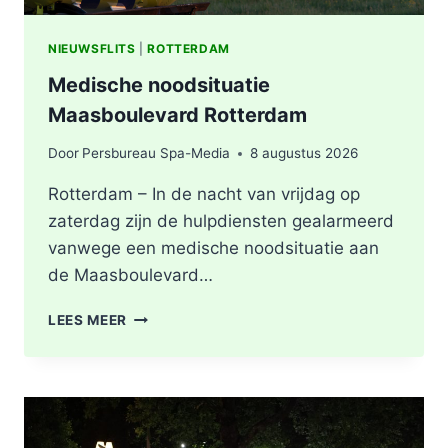
NIEUWSFLITS
|
ROTTERDAM
Medische noodsituatie
Maasboulevard Rotterdam
Door
Persbureau Spa-Media
8 augustus 2026
Rotterdam – In de nacht van vrijdag op
zaterdag zijn de hulpdiensten gealarmeerd
vanwege een medische noodsituatie aan
de Maasboulevard…
MEDISCHE
LEES MEER
NOODSITUATIE
MAASBOULEVARD
ROTTERDAM