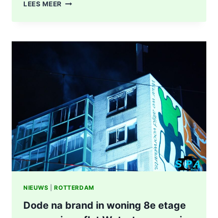
POLITIE
LEES MEER
DOET
ONDERZOEK
NAAR
STEEKINCIDENT
CENTRUM
ROTTERDAM
KAREL
DOORMANSTRAAT
IN
ROTTERDAM
NIEUWS
|
ROTTERDAM
Dode na brand in woning 8e etage