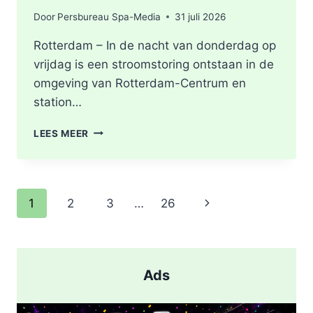
Door
Persbureau Spa-Media
31 juli 2026
Rotterdam – In de nacht van donderdag op
vrijdag is een stroomstoring ontstaan in de
omgeving van Rotterdam-Centrum en
station…
STROOMSTORING
LEES MEER
OMGEVING
ROTTERDAM-
CENTRUM
Paginanavigatie
Volgende
1
2
3
…
26
pagina
Ads