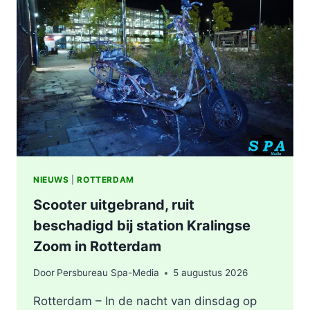
WERKZAAMHEDEN
AAN
LIEVEN
DE
KEYSTRAAT
IN
ROTTERDAM
NIEUWS
|
ROTTERDAM
Scooter uitgebrand, ruit
beschadigd bij station Kralingse
Zoom in Rotterdam
Door
Persbureau Spa-Media
5 augustus 2026
Rotterdam – In de nacht van dinsdag op