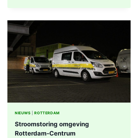
UITGEBRAND,
RUIT
BESCHADIGD
BIJ
STATION
KRALINGSE
ZOOM
IN
ROTTERDAM
NIEUWS
|
ROTTERDAM
Stroomstoring omgeving
Rotterdam-Centrum