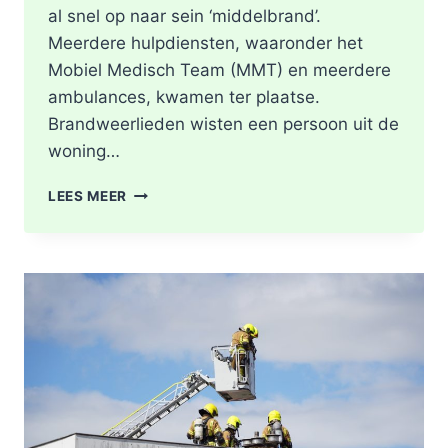
al snel op naar sein ‘middelbrand’.
Meerdere hulpdiensten, waaronder het
Mobiel Medisch Team (MMT) en meerdere
ambulances, kwamen ter plaatse.
Brandweerlieden wisten een persoon uit de
woning…
DODE
LEES MEER
NA
BRAND
IN
WONING
8E
ETAGE
VAN
SENIORENFLAT
WATERTORENWEG
IN
ROTTERDAM