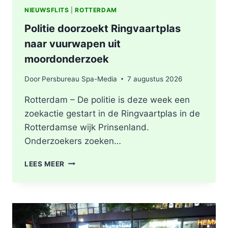
NIEUWSFLITS
|
ROTTERDAM
Politie doorzoekt Ringvaartplas
naar vuurwapen uit
moordonderzoek
Door
Persbureau Spa-Media
7 augustus 2026
Rotterdam – De politie is deze week een
zoekactie gestart in de Ringvaartplas in de
Rotterdamse wijk Prinsenland.
Onderzoekers zoeken…
POLITIE
LEES MEER
DOORZOEKT
RINGVAARTPLAS
NAAR
VUURWAPEN
UIT
MOORDONDERZOEK