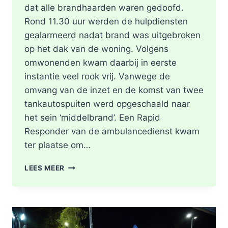
dat alle brandhaarden waren gedoofd.
Rond 11.30 uur werden de hulpdiensten
gealarmeerd nadat brand was uitgebroken
op het dak van de woning. Volgens
omwonenden kwam daarbij in eerste
instantie veel rook vrij. Vanwege de
omvang van de inzet en de komst van twee
tankautospuiten werd opgeschaald naar
het sein ‘middelbrand’. Een Rapid
Responder van de ambulancedienst kwam
ter plaatse om…
BRAND
LEES MEER
IN
DAK
VAN
WONING
TIJDENS