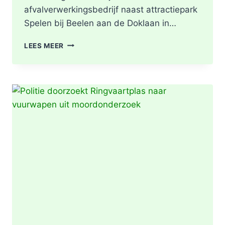
afvalverwerkingsbedrijf naast attractiepark
Spelen bij Beelen aan de Doklaan in…
GRIP2
LEES MEER
–
ZEER
GROTE
BRAND
|
BRAND
IN
AFVALBERG
ZORGT
VOOR
GROTE
ROOKONTWIKKELING
IN
ROTTERDAM