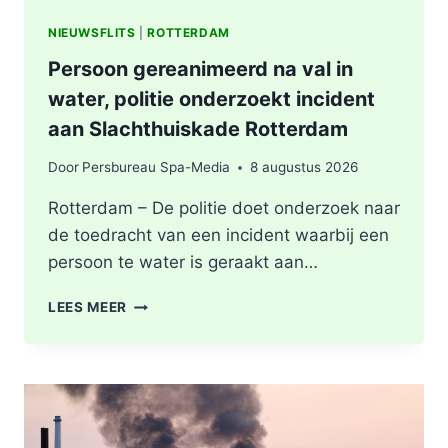
NIEUWSFLITS
|
ROTTERDAM
Persoon gereanimeerd na val in
water, politie onderzoekt incident
aan Slachthuiskade Rotterdam
Door
Persbureau Spa-Media
8 augustus 2026
Rotterdam – De politie doet onderzoek naar
de toedracht van een incident waarbij een
persoon te water is geraakt aan…
PERSOON
LEES MEER
GEREANIMEERD
NA
VAL
IN
WATER,
POLITIE