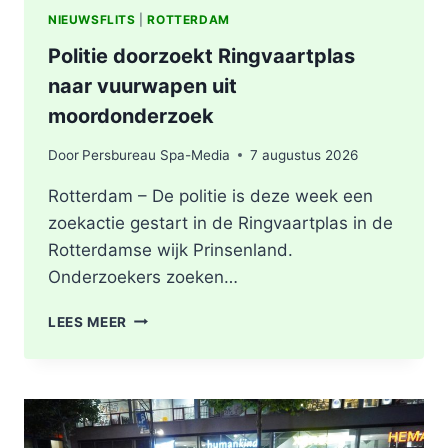
NIEUWSFLITS
|
ROTTERDAM
Politie doorzoekt Ringvaartplas
naar vuurwapen uit
moordonderzoek
Door
Persbureau Spa-Media
7 augustus 2026
Rotterdam – De politie is deze week een
zoekactie gestart in de Ringvaartplas in de
Rotterdamse wijk Prinsenland.
Onderzoekers zoeken…
POLITIE
LEES MEER
DOORZOEKT
RINGVAARTPLAS
NAAR
VUURWAPEN
UIT
MOORDONDERZOEK