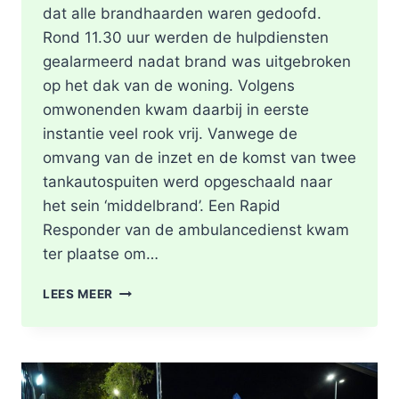
dat alle brandhaarden waren gedoofd.
Rond 11.30 uur werden de hulpdiensten
gealarmeerd nadat brand was uitgebroken
op het dak van de woning. Volgens
omwonenden kwam daarbij in eerste
instantie veel rook vrij. Vanwege de
omvang van de inzet en de komst van twee
tankautospuiten werd opgeschaald naar
het sein ‘middelbrand’. Een Rapid
Responder van de ambulancedienst kwam
ter plaatse om…
BRAND
LEES MEER
IN
DAK
VAN
WONING
TIJDENS