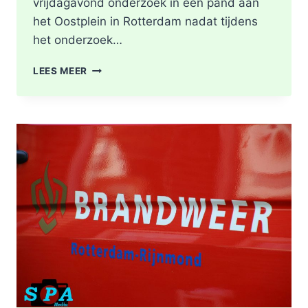
vrijdagavond onderzoek in een pand aan
het Oostplein in Rotterdam nadat tijdens
het onderzoek…
BRANDGERUCHT
LEES MEER
LEIDT
TOT
ONTDEKKING
VAN
DRUGSLAB
IN
WONING
OOSTPLEIN
IN
ROTTERDAM