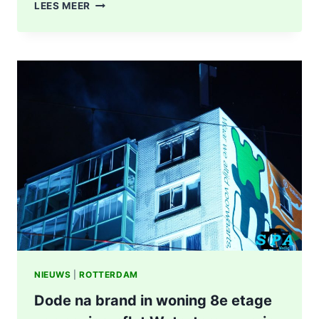
POLITIE
LEES MEER
DOET
ONDERZOEK
NAAR
STEEKINCIDENT
CENTRUM
ROTTERDAM
KAREL
DOORMANSTRAAT
IN
ROTTERDAM
NIEUWS
|
ROTTERDAM
Dode na brand in woning 8e etage