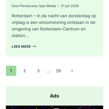
Door
Persbureau Spa-Media
31 juli 2026
Rotterdam – In de nacht van donderdag op
vrijdag is een stroomstoring ontstaan in de
omgeving van Rotterdam-Centrum en
station…
STROOMSTORING
LEES MEER
OMGEVING
ROTTERDAM-
CENTRUM
Paginanavigatie
Volgende
1
2
3
…
26
pagina
Ads