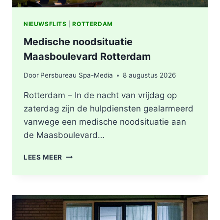
NIEUWSFLITS
|
ROTTERDAM
Medische noodsituatie
Maasboulevard Rotterdam
Door
Persbureau Spa-Media
8 augustus 2026
Rotterdam – In de nacht van vrijdag op
zaterdag zijn de hulpdiensten gealarmeerd
vanwege een medische noodsituatie aan
de Maasboulevard…
MEDISCHE
LEES MEER
NOODSITUATIE
MAASBOULEVARD
ROTTERDAM