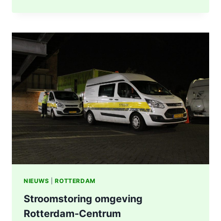
UITGEBRAND,
RUIT
BESCHADIGD
BIJ
STATION
KRALINGSE
ZOOM
IN
ROTTERDAM
NIEUWS
|
ROTTERDAM
Stroomstoring omgeving
Rotterdam-Centrum