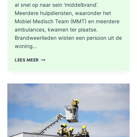
al snel op naar sein ‘middelbrand’.
Meerdere hulpdiensten, waaronder het
Mobiel Medisch Team (MMT) en meerdere
ambulances, kwamen ter plaatse.
Brandweerlieden wisten een persoon uit de
woning…
DODE
LEES MEER
NA
BRAND
IN
WONING
8E
ETAGE
VAN
SENIORENFLAT
WATERTORENWEG
IN
ROTTERDAM