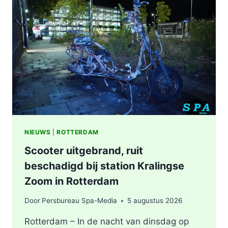
WERKZAAMHEDEN
AAN
LIEVEN
DE
KEYSTRAAT
IN
ROTTERDAM
NIEUWS
|
ROTTERDAM
Scooter uitgebrand, ruit
beschadigd bij station Kralingse
Zoom in Rotterdam
Door
Persbureau Spa-Media
5 augustus 2026
Rotterdam – In de nacht van dinsdag op