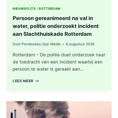
NIEUWSFLITS
|
ROTTERDAM
Persoon gereanimeerd na val in
water, politie onderzoekt incident
aan Slachthuiskade Rotterdam
Door
Persbureau Spa-Media
8 augustus 2026
Rotterdam – De politie doet onderzoek naar
de toedracht van een incident waarbij een
persoon te water is geraakt aan…
PERSOON
LEES MEER
GEREANIMEERD
NA
VAL
IN
WATER,
POLITIE