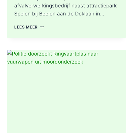
afvalverwerkingsbedrijf naast attractiepark
Spelen bij Beelen aan de Doklaan in…
GRIP2
LEES MEER
–
ZEER
GROTE
BRAND
|
BRAND
IN
AFVALBERG
ZORGT
VOOR
GROTE
ROOKONTWIKKELING
IN
ROTTERDAM