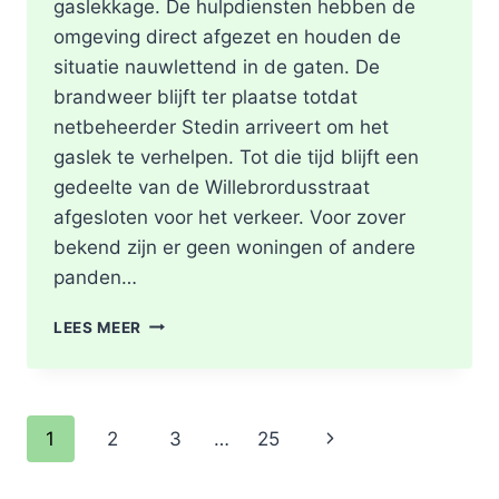
gaslekkage. De hulpdiensten hebben de
omgeving direct afgezet en houden de
situatie nauwlettend in de gaten. De
brandweer blijft ter plaatse totdat
netbeheerder Stedin arriveert om het
gaslek te verhelpen. Tot die tijd blijft een
gedeelte van de Willebrordusstraat
afgesloten voor het verkeer. Voor zover
bekend zijn er geen woningen of andere
panden…
GASLEKKAGE
LEES MEER
IN
OPENGEBROKEN
STRAAT
WILLEBRORDUSSTRAAT
Paginanavigatie
Volgende
1
2
3
…
25
IN
ROTTERDAM
pagina