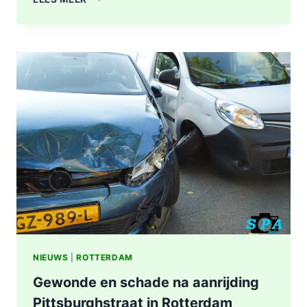
A16
ROTTERDAM
VOLLEDIG
AFGESLOTEN
NA
ZWAAR
ONGEVAL,
BESTUURDER
AANGEHOUDEN
NIEUWS
|
ROTTERDAM
Gewonde en schade na aanrijding
Pittsburghstraat in Rotterdam