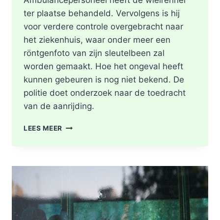
Ambulancepersoneel heeft de wielrenner
ter plaatse behandeld. Vervolgens is hij
voor verdere controle overgebracht naar
het ziekenhuis, waar onder meer een
röntgenfoto van zijn sleutelbeen zal
worden gemaakt. Hoe het ongeval heeft
kunnen gebeuren is nog niet bekend. De
politie doet onderzoek naar de toedracht
van de aanrijding.
GEWONDE
LEES MEER
NA
BOTSING
TUSSEN
TWEE
FIETSERS
ABTSWEG
IN
ROTTERDAM