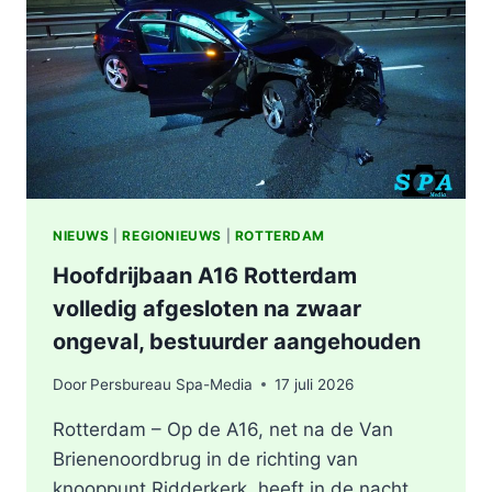
BERGSCHENHOEK
RICHTING
ROTTERDAM
NIEUWS
|
REGIONIEUWS
|
ROTTERDAM
Hoofdrijbaan A16 Rotterdam
volledig afgesloten na zwaar
ongeval, bestuurder aangehouden
Door
Persbureau Spa-Media
17 juli 2026
Rotterdam – Op de A16, net na de Van
Brienenoordbrug in de richting van
knooppunt Ridderkerk, heeft in de nacht