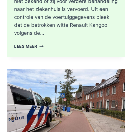
niet bekend of zij voor verdere behandeling
naar het ziekenhuis is vervoerd. Uit een
controle van de voertuiggegevens bleek
dat de betrokken witte Renault Kangoo
volgens de…
GEWONDE
LEES MEER
EN
SCHADE
NA
AANRIJDING
PITTSBURGHSTRAAT
IN
ROTTERDAM