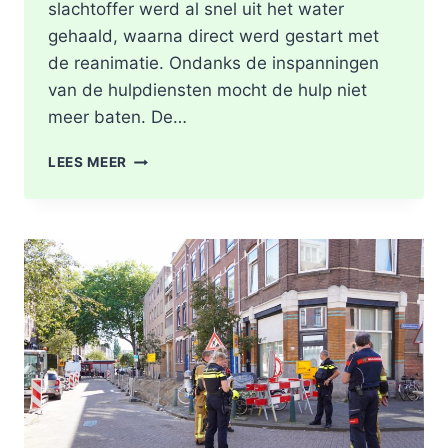
slachtoffer werd al snel uit het water
gehaald, waarna direct werd gestart met
de reanimatie. Ondanks de inspanningen
van de hulpdiensten mocht de hulp niet
meer baten. De…
MAN
LEES MEER
OVERLEDEN
NADAT
HIJ
TE
WATER
RAAKT
LANGS
DE
KASTANJESINGEL
IN
ROTTERDAM-
SCHIEBROEK