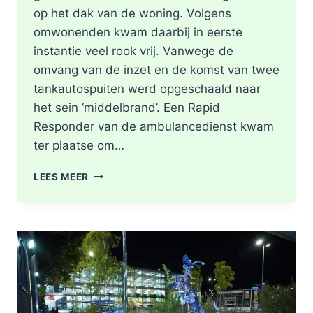
op het dak van de woning. Volgens
omwonenden kwam daarbij in eerste
instantie veel rook vrij. Vanwege de
omvang van de inzet en de komst van twee
tankautospuiten werd opgeschaald naar
het sein ‘middelbrand’. Een Rapid
Responder van de ambulancedienst kwam
ter plaatse om…
BRAND
LEES MEER
IN
DAK
VAN
WONING
TIJDENS
WERKZAAMHEDEN
AAN
LIEVEN
DE