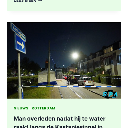
LEES MEER
TREFFEN
RET-
BUS
32:
GEWONDE
EN
AANHOUDING
NA
SCHIETPARTIJ
IN
ROTTERDAM
NIEUWS
|
ROTTERDAM
Man overleden nadat hij te water
raakt langs de Kastanjesingel in