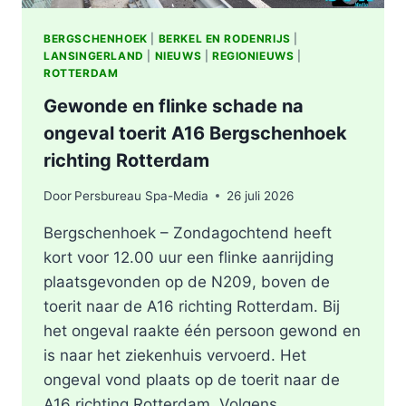
BERGSCHENHOEK
|
BERKEL EN RODENRIJS
|
LANSINGERLAND
|
NIEUWS
|
REGIONIEUWS
|
ROTTERDAM
Gewonde en flinke schade na
ongeval toerit A16 Bergschenhoek
richting Rotterdam
Door
Persbureau Spa-Media
26 juli 2026
Bergschenhoek – Zondagochtend heeft
kort voor 12.00 uur een flinke aanrijding
plaatsgevonden op de N209, boven de
toerit naar de A16 richting Rotterdam. Bij
het ongeval raakte één persoon gewond en
is naar het ziekenhuis vervoerd. Het
ongeval vond plaats op de toerit naar de
A16 richting Rotterdam. Volgens