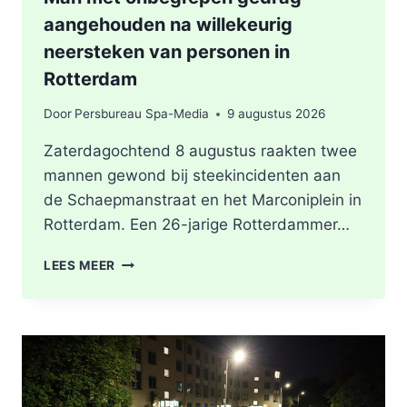
aangehouden na willekeurig
neersteken van personen in
Rotterdam
Door
Persbureau Spa-Media
9 augustus 2026
Zaterdagochtend 8 augustus raakten twee
mannen gewond bij steekincidenten aan
de Schaepmanstraat en het Marconiplein in
Rotterdam. Een 26-jarige Rotterdammer…
MAN
LEES MEER
MET
ONBEGREPEN
GEDRAG
AANGEHOUDEN
NA
WILLEKEURIG
NEERSTEKEN