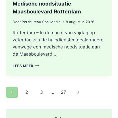
Medische noodsituatie
Maasboulevard Rotterdam
Door
Persbureau Spa-Media
8 augustus 2026
Rotterdam – In de nacht van vrijdag op
zaterdag zijn de hulpdiensten gealarmeerd
vanwege een medische noodsituatie aan
de Maasboulevard…
MEDISCHE
LEES MEER
NOODSITUATIE
MAASBOULEVARD
ROTTERDAM
Paginanavigatie
Volgende
1
2
3
…
27
pagina