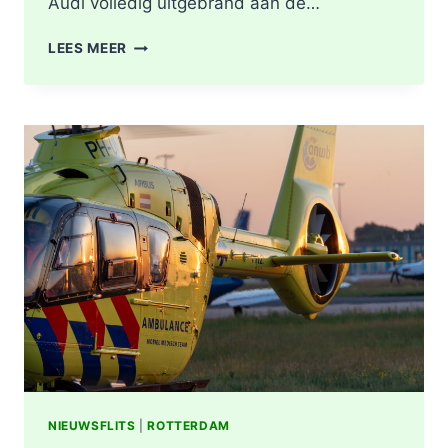
Audi volledig uitgebrand aan de…
AUDI
LEES MEER
VOLLEDIG
UITGEBRAND
IN
DE
ESCH
ROTTERDAM:
VERMOEDEN
VAN
BRANDSTICHTING
NIEUWSFLITS
|
ROTTERDAM