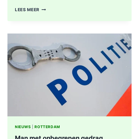
POLITIE
LEES MEER
ZOEKT
GETUIGEN
VAN
MISHANDELING
UITGAANSGELEGENHEID
MAASBOULEVARD,
23-
JARIGE
MAN
AANGEHOUDEN
NIEUWS
|
ROTTERDAM
Man met onbegrepen gedrag