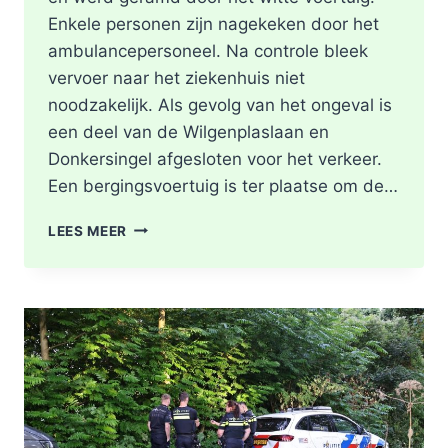
Enkele personen zijn nagekeken door het
ambulancepersoneel. Na controle bleek
vervoer naar het ziekenhuis niet
noodzakelijk. Als gevolg van het ongeval is
een deel van de Wilgenplaslaan en
Donkersingel afgesloten voor het verkeer.
Een bergingsvoertuig is ter plaatse om de…
AUTO
LEES MEER
RAMT
BUSHOKJE
NA
BOTSING
MET
AUTO
WILGENPLASLAAN
IN
ROTTERDAM