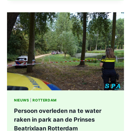
LANGS
METRO
E-
LIJN
NIEUWS
|
ROTTERDAM
Persoon overleden na te water
raken in park aan de Prinses
Beatrixlaan Rotterdam