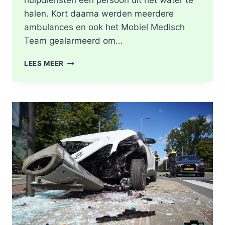
hulpdiensten één persoon uit het water te
halen. Kort daarna werden meerdere
ambulances en ook het Mobiel Medisch
Team gealarmeerd om…
PERSOON
LEES MEER
OVERLEDEN
NA
TE
WATER
RAKEN
IN
PARK
AAN
DE
PRINSES
BEATRIXLAAN
ROTTERDAM