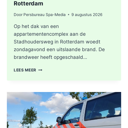
Rotterdam
Door
Persbureau Spa-Media
9 augustus 2026
Op het dak van een
appartementencomplex aan de
Stadhoudersweg in Rotterdam woedt
zondagavond een uitslaande brand. De
brandweer heeft opgeschaald…
UITSLAANDE
LEES MEER
BRAND
OP
DAKTERRAS
VAN
WONING
STADHOUDERSWEG
IN
ROTTERDAM