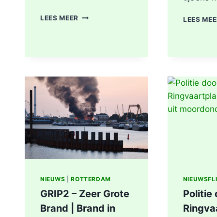
MEDISCHE
LEES MEER
LEES ME
NOODSITUATIE
MAASBOULEVARD
ROTTERDAM
NIEUWS
|
ROTTERDAM
NIEUWSFL
GRIP2 – Zeer Grote
Politie
Brand | Brand in
Ringva