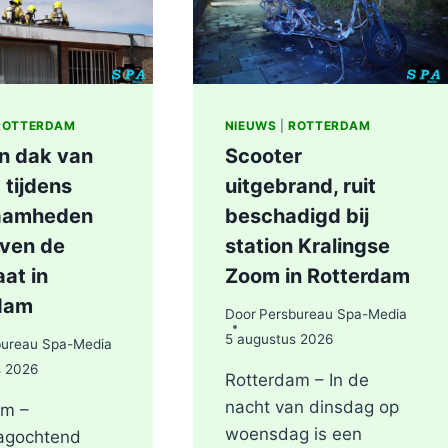
IN
ROTTERDAM
ROTTERDAM
NIEUWS
|
ROTTERDAM
in dak van
Scooter
 tijdens
uitgebrand, ruit
aamheden
beschadigd bij
even de
station Kralingse
at in
Zoom in Rotterdam
dam
Door
Persbureau Spa-Media
5 augustus 2026
bureau Spa-Media
s 2026
Rotterdam – In de
nacht van dinsdag op
am –
woensdag is een
agochtend