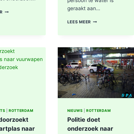
persoon te water is
geraakt aan…
BRANDGERUCHT
ER
LEIDT
PERSOON
LEES MEER
TOT
GEREANIMEERD
ONTDEKKING
NA
VAN
VAL
DRUGSLAB
IN
IN
WATER,
WONING
POLITIE
OOSTPLEIN
ONDERZOEKT
IN
INCIDENT
ROTTERDAM
AAN
SLACHTHUISKADE
ROTTERDAM
ITS
|
ROTTERDAM
NIEUWS
|
ROTTERDAM
 doorzoekt
Politie doet
artplas naar
onderzoek naar