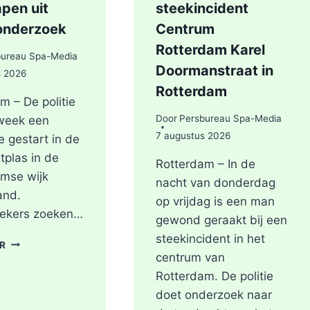
pen uit
steekincident
onderzoek
Centrum
Rotterdam Karel
bureau Spa-Media
Doormanstraat in
s 2026
Rotterdam
m – De politie
Door
Persbureau Spa-Media
 week een
7 augustus 2026
e gestart in de
tplas in de
Rotterdam – In de
mse wijk
nacht van donderdag
and.
op vrijdag is een man
ekers zoeken…
gewond geraakt bij een
steekincident in het
POLITIE
ER
DOORZOEKT
centrum van
RINGVAARTPLAS
Rotterdam. De politie
NAAR
doet onderzoek naar
VUURWAPEN