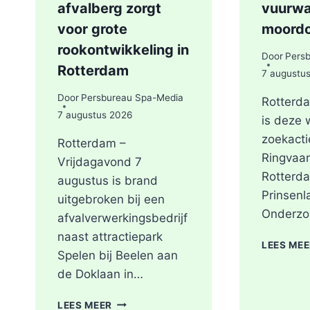
afvalberg zorgt
vuurwa
voor grote
moord
rookontwikkeling in
Door
Pers
Rotterdam
7 augustu
Door
Persbureau Spa-Media
Rotterda
7 augustus 2026
is deze
zoekacti
Rotterdam –
Ringvaar
Vrijdagavond 7
Rotterda
augustus is brand
Prinsenl
uitgebroken bij een
Onderzo
afvalverwerkingsbedrijf
naast attractiepark
LEES ME
Spelen bij Beelen aan
de Doklaan in…
GRIP2
LEES MEER