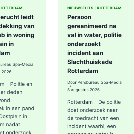
ROTTERDAM
NIEUWSFLITS
|
ROTTERDAM
erucht leidt
Persoon
tdekking van
gereanimeerd na
ab in woning
val in water, politie
in in
onderzoekt
dam
incident aan
Slachthuiskade
bureau Spa-Media
Rotterdam
s 2026
Door
Persbureau Spa-Media
m – Politie en
8 augustus 2026
er deden
vond
Rotterdam – De politie
ek in een pand
doet onderzoek naar
Oostplein in
de toedracht van een
am nadat
incident waarbij een
het onderzoek…