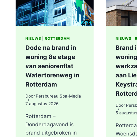
NIEUWS
|
ROTTERDAM
NIEUWS
|
Dode na brand in
Brand 
woning 8e etage
woning
van seniorenflat
werkz
Watertorenweg in
aan Li
Rotterdam
Keystra
Rotter
Door
Persbureau Spa-Media
7 augustus 2026
Door
Pers
5 augustu
Rotterdam –
Donderdagavond is
Rotterd
brand uitgebroken in
Woensd