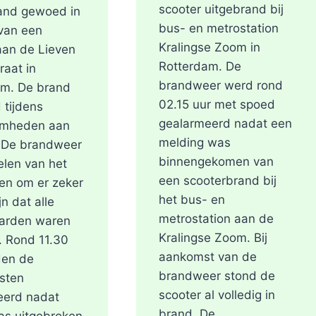
scooter uitgebrand bij
and gewoed in
bus- en metrostation
van een
Kralingse Zoom in
aan de Lieven
Rotterdam. De
raat in
brandweer werd rond
am. De brand
02.15 uur met spoed
 tijdens
gealarmeerd nadat een
mheden aan
melding was
. De brandweer
binnengekomen van
len van het
een scooterbrand bij
en om er zeker
het bus- en
jn dat alle
metrostation aan de
arden waren
Kralingse Zoom. Bij
. Rond 11.30
aankomst van de
den de
brandweer stond de
sten
scooter al volledig in
eerd nadat
brand. De