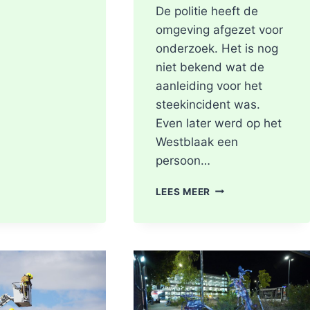
De politie heeft de
omgeving afgezet voor
onderzoek. Het is nog
niet bekend wat de
aanleiding voor het
steekincident was.
Even later werd op het
Westblaak een
persoon…
POLITIE
LEES MEER
DOET
ONDERZOEK
NAAR
STEEKINCIDENT
CENTRUM
ROTTERDAM
KAREL
DOORMANSTRAAT