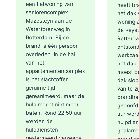
een flatwoning van
heeft br
seniorencomplex
het dak 
Mazesteyn aan de
woning 
Watertorenweg in
de Keyst
Rotterdam. Bij de
Rotterd
brand is één persoon
ontstond
overleden. In de hal
werkzaa
van het
het dak
appartementencomplex
moest de
is het slachtoffer
dak slop
geruime tijd
van te zi
gereanimeerd, maar de
brandha
hulp mocht niet meer
gedoofd
baten. Rond 22.50 uur
uur wer
werden de
hulpdien
hulpdiensten
gealarm
gealarmeerd vanwege