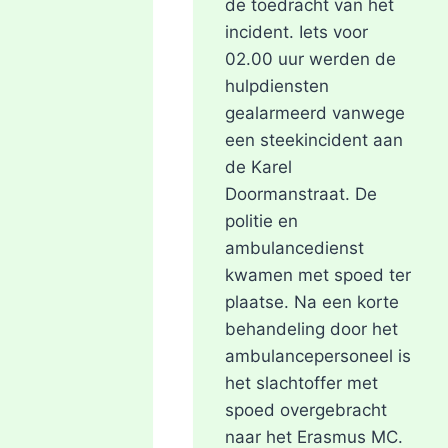
de toedracht van het
UIT
MOORDONDERZOEK
incident. Iets voor
02.00 uur werden de
hulpdiensten
gealarmeerd vanwege
een steekincident aan
de Karel
Doormanstraat. De
politie en
ambulancedienst
kwamen met spoed ter
plaatse. Na een korte
behandeling door het
ambulancepersoneel is
het slachtoffer met
spoed overgebracht
naar het Erasmus MC.