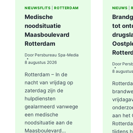
NIEUWSFLITS
|
ROTTERDAM
NIEUWS
|
Medische
Brandg
noodsituatie
tot on
Maasboulevard
drugsl
Rotterdam
Oostple
Rotter
Door
Persbureau Spa-Media
8 augustus 2026
Door
Pers
8 augustu
Rotterdam – In de
nacht van vrijdag op
Rotterda
zaterdag zijn de
brandwe
hulpdiensten
vrijdaga
gealarmeerd vanwege
onderzo
een medische
aan het 
noodsituatie aan de
Rotterd
Maasboulevard…
tijdens 