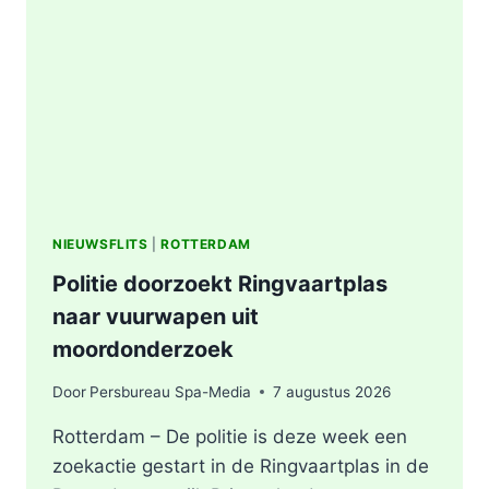
AFVALBERG
ZORGT
VOOR
GROTE
ROOKONTWIKKELING
IN
ROTTERDAM
NIEUWSFLITS
|
ROTTERDAM
Politie doorzoekt Ringvaartplas
naar vuurwapen uit
moordonderzoek
Door
Persbureau Spa-Media
7 augustus 2026
Rotterdam – De politie is deze week een
zoekactie gestart in de Ringvaartplas in de