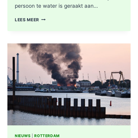
persoon te water is geraakt aan…
PERSOON
LEES MEER
GEREANIMEERD
NA
VAL
IN
WATER,
POLITIE
ONDERZOEKT
INCIDENT
AAN
SLACHTHUISKADE
ROTTERDAM
NIEUWS
|
ROTTERDAM