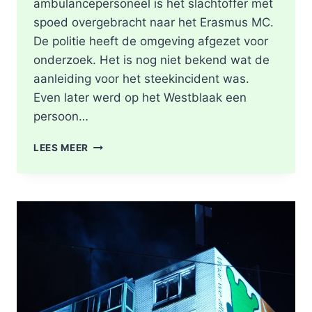
ambulancepersoneel is het slachtoffer met
spoed overgebracht naar het Erasmus MC.
De politie heeft de omgeving afgezet voor
onderzoek. Het is nog niet bekend wat de
aanleiding voor het steekincident was.
Even later werd op het Westblaak een
persoon…
POLITIE
LEES MEER
DOET
ONDERZOEK
NAAR
STEEKINCIDENT
CENTRUM
ROTTERDAM
KAREL
DOORMANSTRAAT
IN
ROTTERDAM