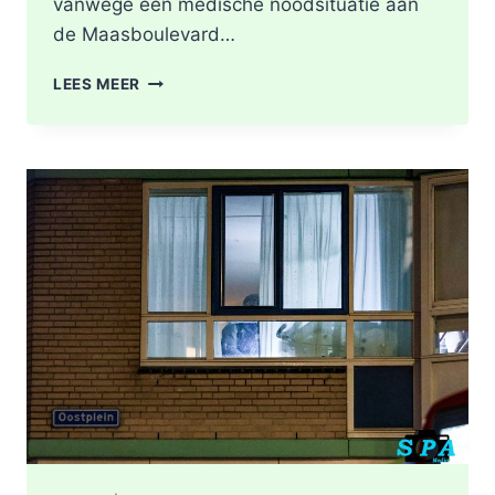
vanwege een medische noodsituatie aan
de Maasboulevard…
MEDISCHE
LEES MEER
NOODSITUATIE
MAASBOULEVARD
ROTTERDAM