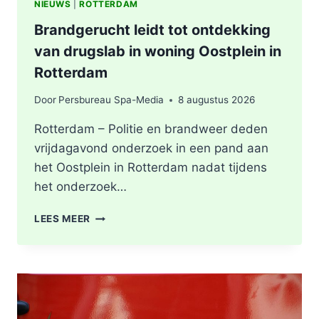
NIEUWS
|
ROTTERDAM
Brandgerucht leidt tot ontdekking
van drugslab in woning Oostplein in
Rotterdam
Door
Persbureau Spa-Media
8 augustus 2026
Rotterdam – Politie en brandweer deden
vrijdagavond onderzoek in een pand aan
het Oostplein in Rotterdam nadat tijdens
het onderzoek…
BRANDGERUCHT
LEES MEER
LEIDT
TOT
ONTDEKKING
VAN
DRUGSLAB
IN