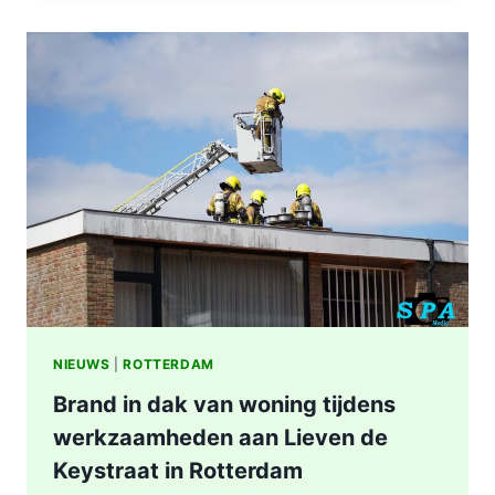
IN
WONING
8E
ETAGE
VAN
SENIORENFLAT
WATERTORENWEG
IN
ROTTERDAM
NIEUWS
|
ROTTERDAM
Brand in dak van woning tijdens
werkzaamheden aan Lieven de
Keystraat in Rotterdam