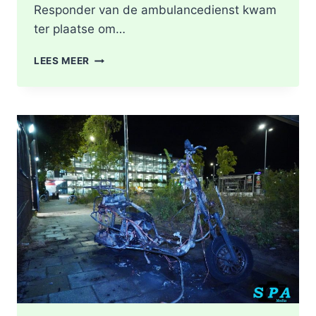
Responder van de ambulancedienst kwam
ter plaatse om…
BRAND
LEES MEER
IN
DAK
VAN
WONING
TIJDENS
WERKZAAMHEDEN
AAN
LIEVEN
DE
KEYSTRAAT
IN
ROTTERDAM