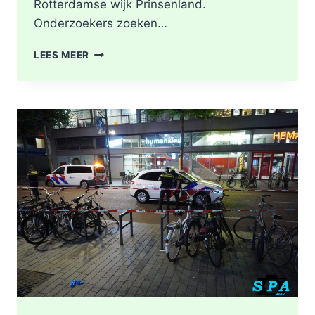
Rotterdamse wijk Prinsenland.
Onderzoekers zoeken…
POLITIE
LEES MEER
DOORZOEKT
RINGVAARTPLAS
NAAR
VUURWAPEN
UIT
MOORDONDERZOEK