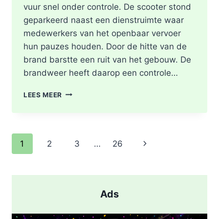
vuur snel onder controle. De scooter stond
geparkeerd naast een dienstruimte waar
medewerkers van het openbaar vervoer
hun pauzes houden. Door de hitte van de
brand barstte een ruit van het gebouw. De
brandweer heeft daarop een controle…
SCOOTER
LEES MEER
UITGEBRAND,
RUIT
BESCHADIGD
BIJ
Paginanavigatie
Volgende
1
2
3
…
26
STATION
KRALINGSE
pagina
ZOOM
IN
ROTTERDAM
Ads