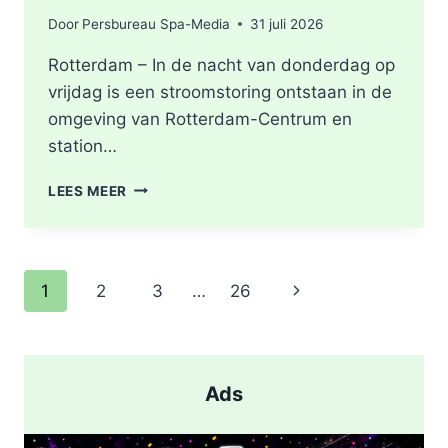
Door
Persbureau Spa-Media
31 juli 2026
Rotterdam – In de nacht van donderdag op
vrijdag is een stroomstoring ontstaan in de
omgeving van Rotterdam-Centrum en
station…
STROOMSTORING
LEES MEER
OMGEVING
ROTTERDAM-
CENTRUM
Paginanavigatie
Volgende
1
2
3
…
26
pagina
Ads