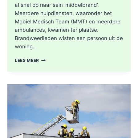
al snel op naar sein ‘middelbrand’.
Meerdere hulpdiensten, waaronder het
Mobiel Medisch Team (MMT) en meerdere
ambulances, kwamen ter plaatse.
Brandweerlieden wisten een persoon uit de
woning…
DODE
LEES MEER
NA
BRAND
IN
WONING
8E
ETAGE
VAN
SENIORENFLAT
WATERTORENWEG
IN
ROTTERDAM