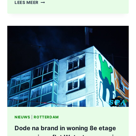
POLITIE
LEES MEER
DOET
ONDERZOEK
NAAR
STEEKINCIDENT
CENTRUM
ROTTERDAM
KAREL
DOORMANSTRAAT
IN
ROTTERDAM
NIEUWS
|
ROTTERDAM
Dode na brand in woning 8e etage