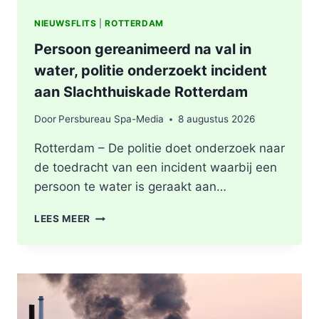
NIEUWSFLITS
|
ROTTERDAM
Persoon gereanimeerd na val in
water, politie onderzoekt incident
aan Slachthuiskade Rotterdam
Door
Persbureau Spa-Media
8 augustus 2026
Rotterdam – De politie doet onderzoek naar
de toedracht van een incident waarbij een
persoon te water is geraakt aan…
PERSOON
LEES MEER
GEREANIMEERD
NA
VAL
IN
WATER,
POLITIE