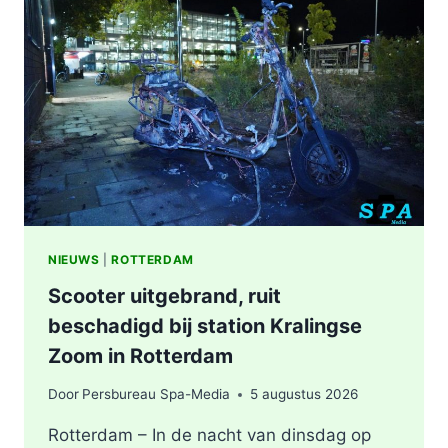
WERKZAAMHEDEN
AAN
LIEVEN
DE
KEYSTRAAT
IN
ROTTERDAM
NIEUWS
|
ROTTERDAM
Scooter uitgebrand, ruit
beschadigd bij station Kralingse
Zoom in Rotterdam
Door
Persbureau Spa-Media
5 augustus 2026
Rotterdam – In de nacht van dinsdag op