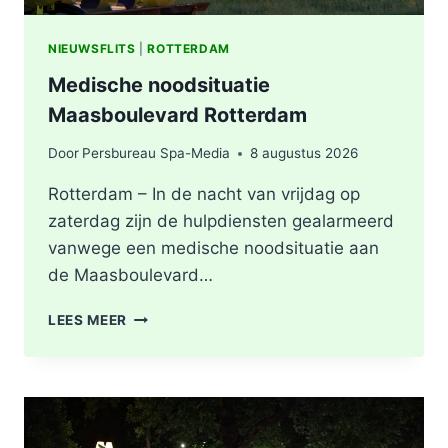
NIEUWSFLITS
|
ROTTERDAM
Medische noodsituatie
Maasboulevard Rotterdam
Door
Persbureau Spa-Media
8 augustus 2026
Rotterdam – In de nacht van vrijdag op
zaterdag zijn de hulpdiensten gealarmeerd
vanwege een medische noodsituatie aan
de Maasboulevard…
MEDISCHE
LEES MEER
NOODSITUATIE
MAASBOULEVARD
ROTTERDAM