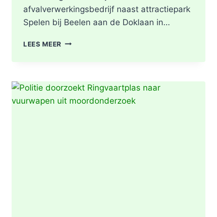
afvalverwerkingsbedrijf naast attractiepark
Spelen bij Beelen aan de Doklaan in…
GRIP2
LEES MEER
–
ZEER
GROTE
BRAND
|
BRAND
IN
AFVALBERG
ZORGT
VOOR
GROTE
ROOKONTWIKKELING
IN
ROTTERDAM