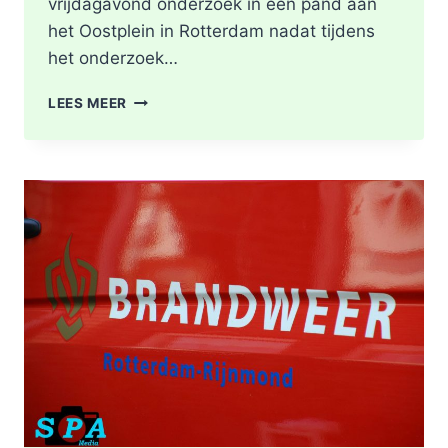
vrijdagavond onderzoek in een pand aan
het Oostplein in Rotterdam nadat tijdens
het onderzoek…
BRANDGERUCHT
LEES MEER
LEIDT
TOT
ONTDEKKING
VAN
DRUGSLAB
IN
WONING
OOSTPLEIN
IN
ROTTERDAM