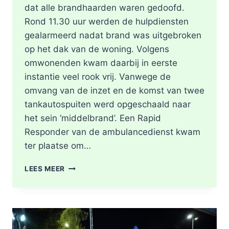
dat alle brandhaarden waren gedoofd.
Rond 11.30 uur werden de hulpdiensten
gealarmeerd nadat brand was uitgebroken
op het dak van de woning. Volgens
omwonenden kwam daarbij in eerste
instantie veel rook vrij. Vanwege de
omvang van de inzet en de komst van twee
tankautospuiten werd opgeschaald naar
het sein ‘middelbrand’. Een Rapid
Responder van de ambulancedienst kwam
ter plaatse om…
BRAND
LEES MEER
IN
DAK
VAN
WONING
TIJDENS