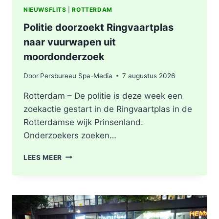
NIEUWSFLITS
|
ROTTERDAM
Politie doorzoekt Ringvaartplas
naar vuurwapen uit
moordonderzoek
Door
Persbureau Spa-Media
7 augustus 2026
Rotterdam – De politie is deze week een
zoekactie gestart in de Ringvaartplas in de
Rotterdamse wijk Prinsenland.
Onderzoekers zoeken…
POLITIE
LEES MEER
DOORZOEKT
RINGVAARTPLAS
NAAR
VUURWAPEN
UIT
MOORDONDERZOEK