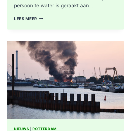
persoon te water is geraakt aan…
PERSOON
LEES MEER
GEREANIMEERD
NA
VAL
IN
WATER,
POLITIE
ONDERZOEKT
INCIDENT
AAN
SLACHTHUISKADE
ROTTERDAM
NIEUWS
|
ROTTERDAM