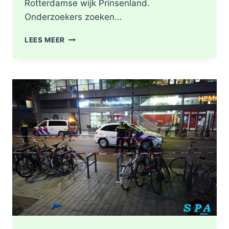
Rotterdamse wijk Prinsenland.
Onderzoekers zoeken…
POLITIE
LEES MEER
DOORZOEKT
RINGVAARTPLAS
NAAR
VUURWAPEN
UIT
MOORDONDERZOEK