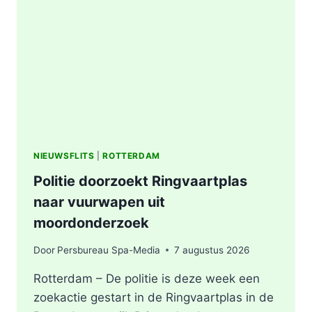
AFVALBERG
ZORGT
VOOR
GROTE
ROOKONTWIKKELING
IN
ROTTERDAM
NIEUWSFLITS
|
ROTTERDAM
Politie doorzoekt Ringvaartplas
naar vuurwapen uit
moordonderzoek
Door
Persbureau Spa-Media
7 augustus 2026
Rotterdam – De politie is deze week een
zoekactie gestart in de Ringvaartplas in de