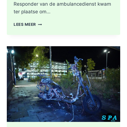
Responder van de ambulancedienst kwam
ter plaatse om…
BRAND
LEES MEER
IN
DAK
VAN
WONING
TIJDENS
WERKZAAMHEDEN
AAN
LIEVEN
DE
KEYSTRAAT
IN
ROTTERDAM