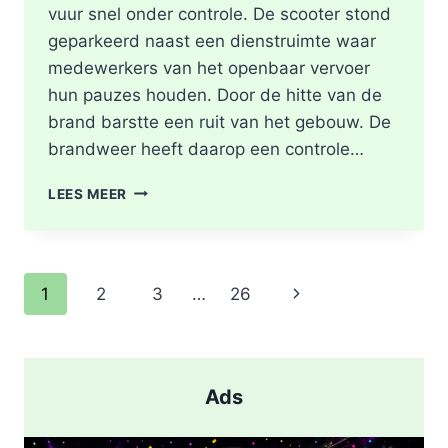
vuur snel onder controle. De scooter stond
geparkeerd naast een dienstruimte waar
medewerkers van het openbaar vervoer
hun pauzes houden. Door de hitte van de
brand barstte een ruit van het gebouw. De
brandweer heeft daarop een controle…
SCOOTER
LEES MEER
UITGEBRAND,
RUIT
BESCHADIGD
BIJ
Paginanavigatie
Volgende
1
2
3
…
26
STATION
KRALINGSE
pagina
ZOOM
IN
ROTTERDAM
Ads