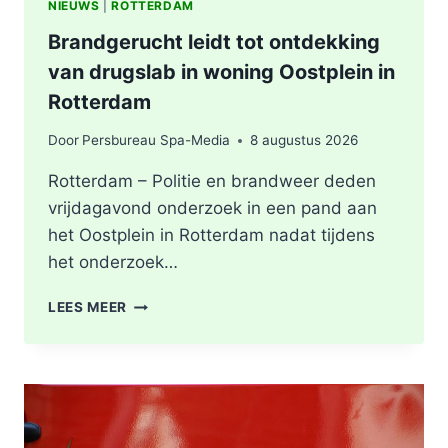
NIEUWS
|
ROTTERDAM
Brandgerucht leidt tot ontdekking
van drugslab in woning Oostplein in
Rotterdam
Door
Persbureau Spa-Media
8 augustus 2026
Rotterdam – Politie en brandweer deden
vrijdagavond onderzoek in een pand aan
het Oostplein in Rotterdam nadat tijdens
het onderzoek…
BRANDGERUCHT
LEES MEER
LEIDT
TOT
ONTDEKKING
VAN
DRUGSLAB
IN