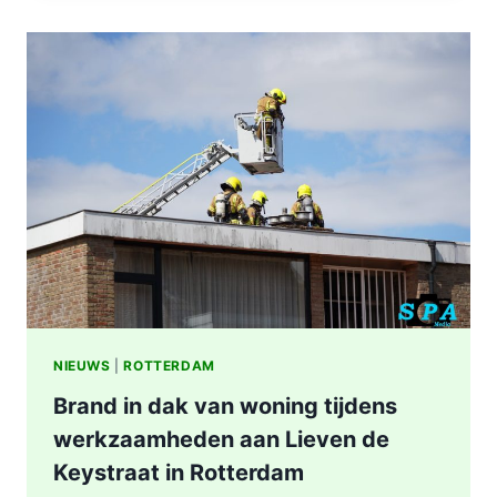
IN
WONING
8E
ETAGE
VAN
SENIORENFLAT
WATERTORENWEG
IN
ROTTERDAM
NIEUWS
|
ROTTERDAM
Brand in dak van woning tijdens
werkzaamheden aan Lieven de
Keystraat in Rotterdam