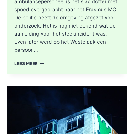
ambulancepersoneel is het slachtoffer met
spoed overgebracht naar het Erasmus MC.
De politie heeft de omgeving afgezet voor
onderzoek. Het is nog niet bekend wat de
aanleiding voor het steekincident was.
Even later werd op het Westblaak een
persoon…
POLITIE
LEES MEER
DOET
ONDERZOEK
NAAR
STEEKINCIDENT
CENTRUM
ROTTERDAM
KAREL
DOORMANSTRAAT
IN
ROTTERDAM