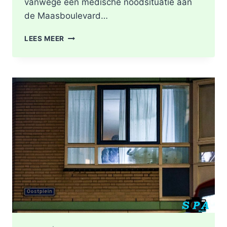
vanwege een medische noodsituatie aan
de Maasboulevard…
MEDISCHE
LEES MEER
NOODSITUATIE
MAASBOULEVARD
ROTTERDAM