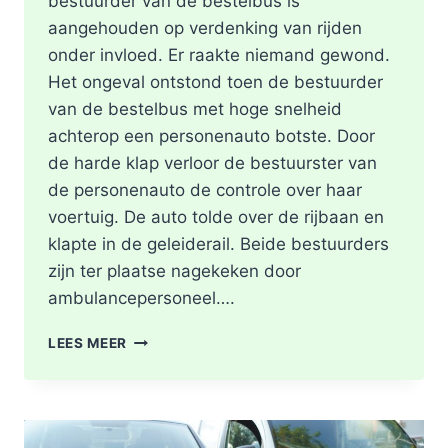
bestuurder van de bestelbus is
aangehouden op verdenking van rijden
onder invloed. Er raakte niemand gewond.
Het ongeval ontstond toen de bestuurder
van de bestelbus met hoge snelheid
achterop een personenauto botste. Door
de harde klap verloor de bestuurster van
de personenauto de controle over haar
voertuig. De auto tolde over de rijbaan en
klapte in de geleiderail. Beide bestuurders
zijn ter plaatse nagekeken door
ambulancepersoneel….
HOOFDRIJBAAN
LEES MEER
A16
ROTTERDAM
VOLLEDIG
AFGESLOTEN
NA