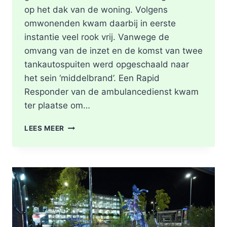
op het dak van de woning. Volgens
omwonenden kwam daarbij in eerste
instantie veel rook vrij. Vanwege de
omvang van de inzet en de komst van twee
tankautospuiten werd opgeschaald naar
het sein ‘middelbrand’. Een Rapid
Responder van de ambulancedienst kwam
ter plaatse om…
BRAND
LEES MEER
IN
DAK
VAN
WONING
TIJDENS
WERKZAAMHEDEN
AAN
LIEVEN
DE