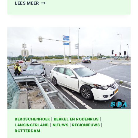
OPNIEUW
LEES MEER
FLINKE
SCHADE
NA
AANRIJDING
OP
KRUISING
N209
MET
A16
BIJ
BERGSCHENHOEK
BERGSCHENHOEK
|
BERKEL EN RODENRIJS
|
LANSINGERLAND
|
NIEUWS
|
REGIONIEUWS
|
ROTTERDAM