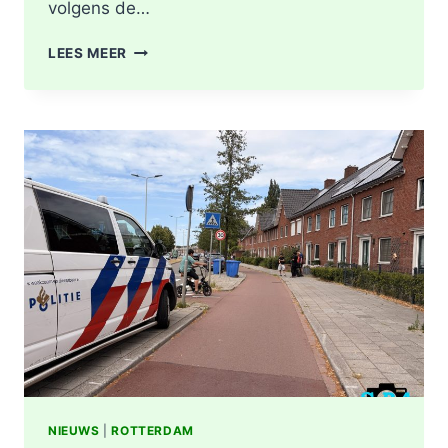
volgens de…
GEWONDE
LEES MEER
EN
SCHADE
NA
AANRIJDING
PITTSBURGHSTRAAT
IN
ROTTERDAM
NIEUWS
|
ROTTERDAM