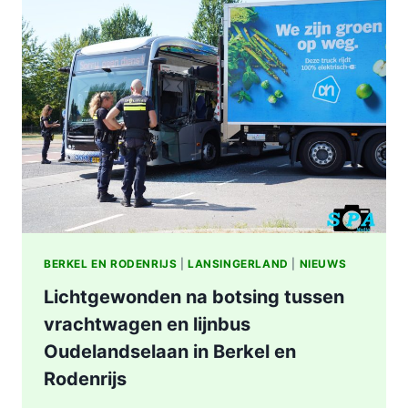
STATION
KRALINGSE
ZOOM
IN
ROTTERDAM
BERKEL EN RODENRIJS
|
LANSINGERLAND
|
NIEUWS
Lichtgewonden na botsing tussen
vrachtwagen en lijnbus
Oudelandselaan in Berkel en
Rodenrijs