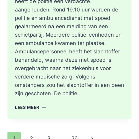
heeft de politie één verdachte
aangehouden. Rond 19.10 uur werden de
politie en ambulancedienst met spoed
gealarmeerd na een melding van een
schietpartij. Meerdere politie-eenheden en
een ambulance kwamen ter plaatse.
Ambulancepersoneel heeft het slachtoffer
behandeld, waarna deze met spoed is
overgebracht naar het ziekenhuis voor
verdere medische zorg. Volgens
omstanders zou het slachtoffer in een been
zijn geschoten. De politie…
SCHOTEN
LEES MEER
TREFFEN
RET-
BUS
32:
Paginanavigatie
Volgende
1
2
3
…
26
GEWONDE