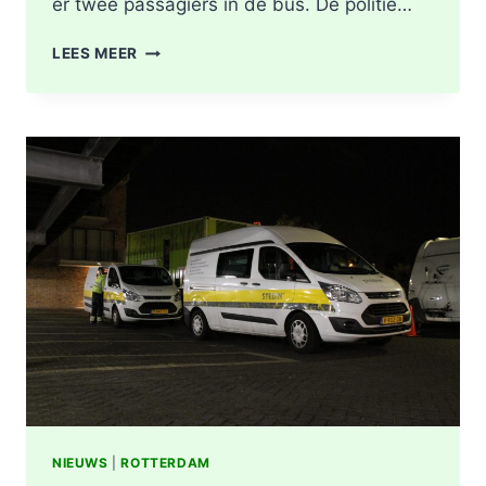
er twee passagiers in de bus. De politie…
LICHTGEWONDEN
LEES MEER
NA
BOTSING
TUSSEN
VRACHTWAGEN
EN
LIJNBUS
OUDELANDSELAAN
IN
BERKEL
EN
RODENRIJS
NIEUWS
|
ROTTERDAM