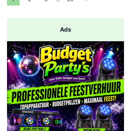
EN
pagina
AANHOUDING
NA
SCHIETPARTIJ
Ads
IN
ROTTERDAM