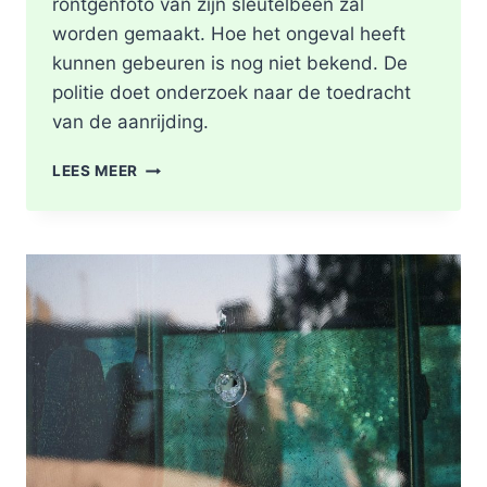
röntgenfoto van zijn sleutelbeen zal
worden gemaakt. Hoe het ongeval heeft
kunnen gebeuren is nog niet bekend. De
politie doet onderzoek naar de toedracht
van de aanrijding.
GEWONDE
LEES MEER
NA
BOTSING
TUSSEN
TWEE
FIETSERS
ABTSWEG
IN
ROTTERDAM