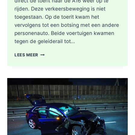
direct de toerit naar de A16 weer op te
rijden. Deze verkeersbeweging is niet
toegestaan. Op de toerit kwam het
vervolgens tot een botsing met een andere
personenauto. Beide voertuigen kwamen
tegen de geleiderail tot…
GEWONDE
LEES MEER
EN
FLINKE
SCHADE
NA
ONGEVAL
TOERIT
A16
BERGSCHENHOEK
RICHTING
ROTTERDAM